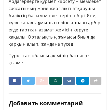
Ардагерлерге құрмет көрсету – мемлекет
саясатының және жергілікті атқарушы
биліктің басым міндеттерінің бірі. Яғни,
күллі саналы ғұмырын еліне арнаған әрбір
егде тартқан азамат жемісін көруге
хақылы. Орталықтың жұмысы биыл да
қарқын алып, жандана түседі.
Түркістан облысы әкімінің баспасөз
қызметі
Добавить комментарий