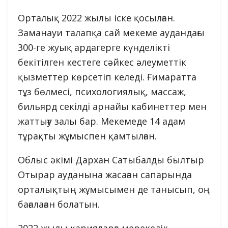
Орталық 2022 жылы іске қосылған.
Заманауи талапқа сай мекеме аудандағы
300-ге жуық ардагерге күнделікті
бекітілген кестеге сәйкес әлеуметтік
қызметтер көрсетіп келеді. Ғимаратта
тұз бөлмесі, психологиялық, массаж,
бильярд секілді арнайы кабинеттер мен
жаттығу залы бар. Мекемеде 14 адам
тұрақты жұмыспен қамтылған.
Облыс әкімі Дархан Сатыбалды былтыр
Отырар ауданына жасаған сапарында
орталықтың жұмысымен де танысып, оң
бағалаған болатын.