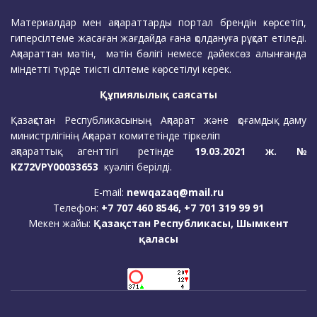
Материалдар мен ақпараттарды портал брендін көрсетіп,
гиперсілтеме жасаған жағдайда ғана қолдануға рұқсат етіледі.
Ақпараттан мәтін, мәтін бөлігі немесе дәйексөз алынғанда
міндетті түрде тиісті сілтеме көрсетілуі керек.
Құпиялылық саясаты
Қазақстан Республикасының Ақпарат және қоғамдық даму
министрлігінің Ақпарат комитетінде тіркеліп
ақпараттық агенттігі ретінде
19.03.2021 ж. №
KZ72VPY00033653
куәлігі берілді.
E-mail:
newqazaq@mail.ru
Телефон:
+7 707 460 8546, +7 701 319 99 91
Мекен жайы:
Қазақстан Республикасы, Шымкент
қаласы