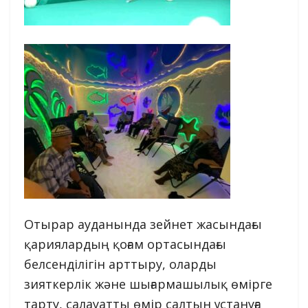
Отырар ауданында зейнет жасындағы
қариялардың қоғам ортасындағы
белсенділігін арттыру, оларды
зияткерлік және шығармашылық өмірге
тарту, салауатты өмір салтын ұстануға