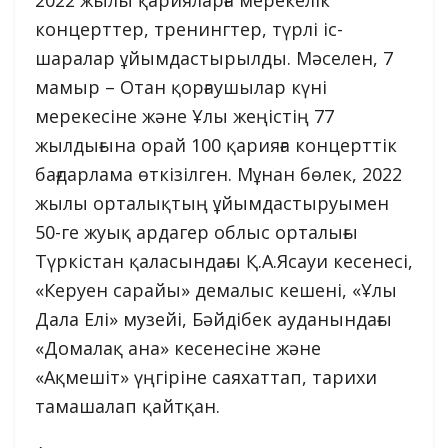
2022 жылы қарияларға мерекелік
концерттер, тренингтер, түрлі іс-
шаралар ұйымдастырылды. Мәселен, 7
мамыр – Отан қорғаушылар күні
мерекесіне және Ұлы жеңістің 77
жылдығына орай 100 қарияға концерттік
бағдарлама өткізілген. Мұнан бөлек, 2022
жылы орталықтың ұйымдастыруымен
50-ге жуық ардагер облыс орталығы
Түркістан қаласындағы Қ.А.Ясауи кесенесі,
«Керуен сарайы» демалыс кешені, «Ұлы
Дала Елі» музейі, Бәйдібек ауданындағы
«Домалақ ана» кесенесіне және
«Ақмешіт» үңгіріне саяхаттап, тарихи
тамашалап қайтқан.