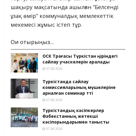
шақыру мақсатында ашылған “Белсенді
ұзақ өмір” коммуналдық мемлекеттік
мекемесі жұмыс істеп тұр.
Оқи отырыңыз...
ОСК Төрағасы Түркістан өңіріндегі
сайлау учаскелерін аралады
07.08.2026
Түркістанда сайлау
комиссияларының мүшелеріне
арналған семинар өтті
07.08.2026
Түркістандық кәсіпкерлер
Өзбекстанның жетекші
кәсіпорындарымен танысты
07.08.2026