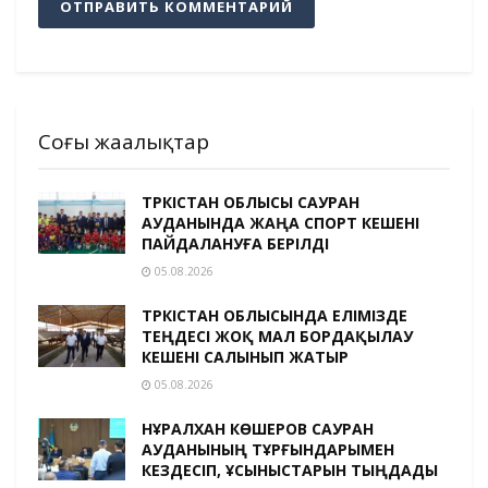
Соңғы жаңалықтар
ТҮРКІСТАН ОБЛЫСЫ САУРАН
АУДАНЫНДА ЖАҢА СПОРТ КЕШЕНІ
ПАЙДАЛАНУҒА БЕРІЛДІ
05.08.2026
ТҮРКІСТАН ОБЛЫСЫНДА ЕЛІМІЗДЕ
ТЕҢДЕСІ ЖОҚ МАЛ БОРДАҚЫЛАУ
КЕШЕНІ САЛЫНЫП ЖАТЫР
05.08.2026
НҰРАЛХАН КӨШЕРОВ САУРАН
АУДАНЫНЫҢ ТҰРҒЫНДАРЫМЕН
КЕЗДЕСІП, ҰСЫНЫСТАРЫН ТЫҢДАДЫ