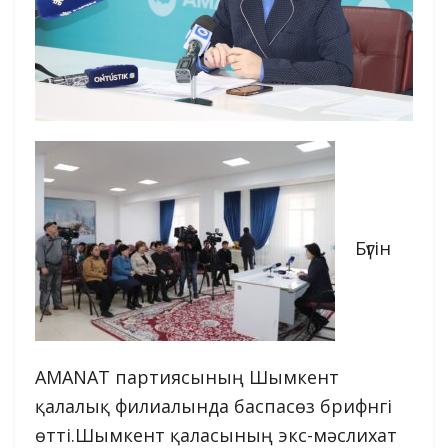
Бүгін
AMANAT партиясының Шымкент
қалалық филиалында баспасөз брифнгі
өтті.Шымкент қаласының экс-мәслихат