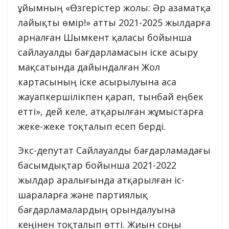
ұйымның «Өзгерістер жолы: Әр азаматқа
лайықты өмір!» атты 2021-2025 жылдарға
арналған Шымкент қаласы бойынша
сайлауалды бағдарламасын іске асыру
мақсатында дайындалған Жол
картасының іске асырылуына аса
жауапкершілікпен қарап, тынбай еңбек
етті», дей келе, атқарылған жұмыстарға
жеке-жеке тоқталып есеп берді.
Экс-депутат Сайлауалды бағдарламадағы
басымдықтар бойынша 2021-2022
жылдар аралығында атқарылған іс-
шараларға және партиялық
бағдарламалардың орындалуына
кеңінен тоқталып өтті. Жиын соңы