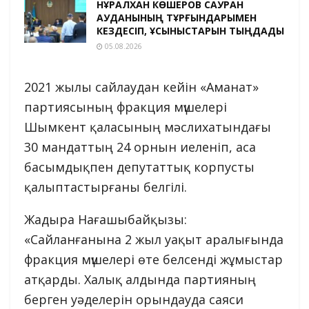
НҰРАЛХАН КӨШЕРОВ САУРАН
АУДАНЫНЫҢ ТҰРҒЫНДАРЫМЕН
КЕЗДЕСІП, ҰСЫНЫСТАРЫН ТЫҢДАДЫ
05.08.2026
2021 жылы сайлаудан кейін «Аманат»
партиясының фракция мүшелері
Шымкент қаласының мәслихатындағы
30 мандаттың 24 орнын иеленіп, аса
басымдықпен депутаттық корпусты
қалыптастырғаны белгілі.
Жадыра Нағашыбайқызы:
«Сайланғанына 2 жыл уақыт аралығында
фракция мүшелері өте белсенді жұмыстар
атқарды. Халық алдында партияның
берген уәделерін орындауда саяси