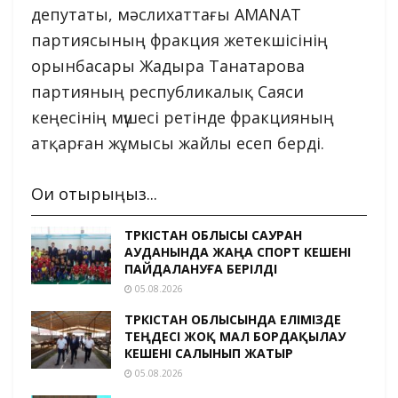
депутаты, мәслихаттағы AMANAT
партиясының фракция жетекшісінің
орынбасары Жадыра Танатарова
партияның республикалық Саяси
кеңесінің мүшесі ретінде фракцияның
атқарған жұмысы жайлы есеп берді.
Оқи отырыңыз...
ТҮРКІСТАН ОБЛЫСЫ САУРАН
АУДАНЫНДА ЖАҢА СПОРТ КЕШЕНІ
ПАЙДАЛАНУҒА БЕРІЛДІ
05.08.2026
ТҮРКІСТАН ОБЛЫСЫНДА ЕЛІМІЗДЕ
ТЕҢДЕСІ ЖОҚ МАЛ БОРДАҚЫЛАУ
КЕШЕНІ САЛЫНЫП ЖАТЫР
05.08.2026