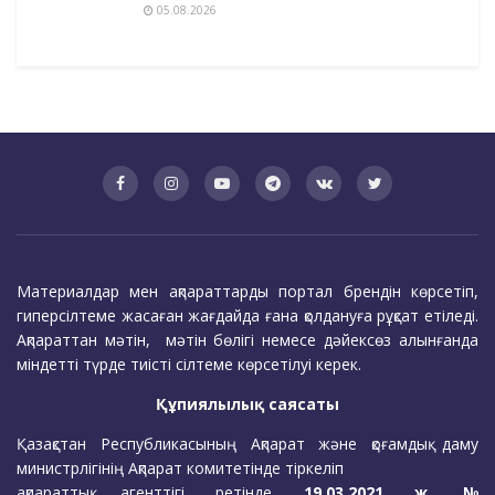
05.08.2026
Материалдар мен ақпараттарды портал брендін көрсетіп,
гиперсілтеме жасаған жағдайда ғана қолдануға рұқсат етіледі.
Ақпараттан мәтін, мәтін бөлігі немесе дәйексөз алынғанда
міндетті түрде тиісті сілтеме көрсетілуі керек.
Құпиялылық саясаты
Қазақстан Республикасының Ақпарат және қоғамдық даму
министрлігінің Ақпарат комитетінде тіркеліп
ақпараттық агенттігі ретінде
19.03.2021 ж. №