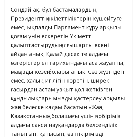
Сондай-ақ, бұл бастамалардың
Президенттің өкілеттіліктерін күшейтуге
емес, ықпалды Парламент құру арқылы
қоғам үнін ескеретін Үкіметті
қалыптастырудың алғышарты екені
айдан анық. Қалай десек те алдағы
өзгерістер ел тарихындағы аса жауапты,
маңызды кезең болары анық. Сөз жүзіндегі
емес, халық игілігін көретін, ширек
ғасырдан астам уақыт қол жеткізген
құндылықтарымызды қастерлеу арқылы
жаңа белеске қадам басатын «Жаңа
Қазақстанның» болашағы үшін әрбіріміз
алдағы саяси науқандарда белсенділік
танытып, қатысып, өз пікірімізді