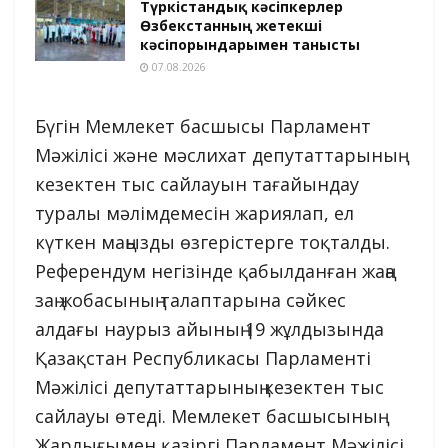
Түркістандық кәсіпкерлер
Өзбекстанның жетекші
кәсіпорындарымен танысты
07.08.2026
Бүгін Мемлекет басшысы Парламент
Мәжілісі және мәслихат депутаттарының
кезектен тыс сайлауын тағайындау
туралы мәлімдемесін жариялап, ел
күткен маңызды өзгерістерге тоқталды.
Референдум негізінде қабылданған жаңа
заң жобасының талаптарына сәйкес
алдағы наурыз айының 19 жұлдызында
Қазақстан Республикасы Парламенті
Мәжілісі депутаттарының кезектен тыс
сайлауы өтеді. Мемлекет басшысының
Жарлығымен қазіргі Парламент Мәжілісі