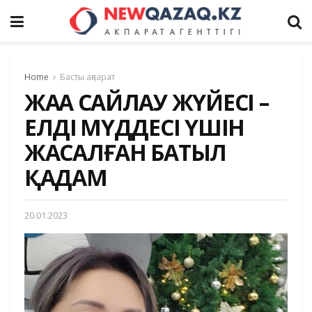
Home
Басты ақпарат
ЖАҢА САЙЛАУ ЖҮЙЕСІ –
ЕЛДІҢ МҮДДЕСІ ҮШІН
ЖАСАЛҒАН БАТЫЛ
ҚАДАМ
20.01.2023