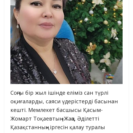
Соңғы бір жыл ішінде еліміз сан түрлі
оқиғаларды, саяси үдерістерді басынан
кешті. Мемлекет басшысы Қасым-
Жомарт Тоқаевтың «Жаңа, Әділетті
Қазақстанның» іргесін қалау туралы