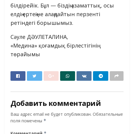
білдірейік. Бұл — біздің азаматтық, осы
елдің ертеңіне алаңдайтын перзенті
ретіндегі борышымыз.
Сәуле ДӘУЛЕТАЛИНА,
«Медина» қоғамдық бірлестігінің
төрайымы
Добавить комментарий
Ваш адрес email не будет опубликован.
Обязательные
поля помечены
*
Комментарий
*