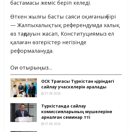
бастамасы жеміс беріп келеді.
Өткен жылғы басты саяси оқиғаның бірі
— Жалпыхалықтық референдумда халық
өз таңдауын жасап, Конституциямыз ел
қалаған өзгерістер негізінде
реформалануда.
Оқи отырыңыз...
ОСК Төрағасы Түркістан өңіріндегі
сайлау учаскелерін аралады
07.08.2026
Түркістанда сайлау
комиссияларының мүшелеріне
арналған семинар өтті
07.08.2026