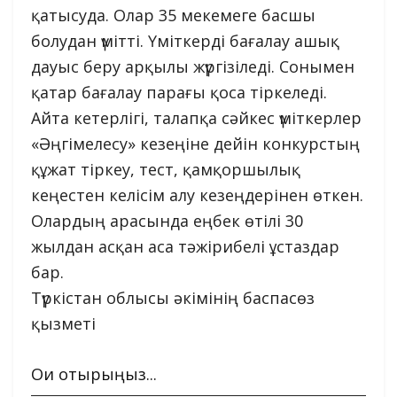
қатысуда. Олар 35 мекемеге басшы
болудан үмітті. Үміткерді бағалау ашық
дауыс беру арқылы жүргізіледі. Сонымен
қатар бағалау парағы қоса тіркеледі.
Айта кетерлігі, талапқа сәйкес үміткерлер
«Әңгімелесу» кезеңіне дейін конкурстың
құжат тіркеу, тест, қамқоршылық
кеңестен келісім алу кезеңдерінен өткен.
Олардың арасында еңбек өтілі 30
жылдан асқан аса тәжірибелі ұстаздар
бар.
Түркістан облысы әкімінің баспасөз
қызметі
Оқи отырыңыз...