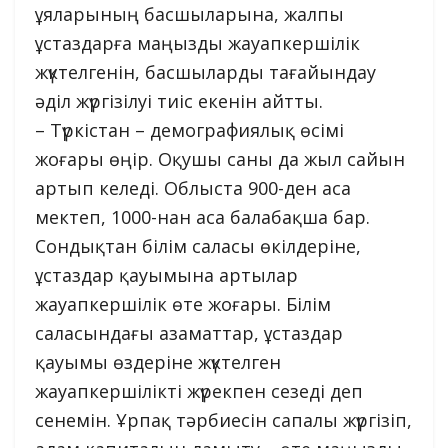
ұяларының басшыларына, жалпы
ұстаздарға маңызды жауапкершілік
жүктелгенін, басшыларды тағайындау
әділ жүргізілуі тиіс екенін айтты.
– Түркістан – демографиялық өсімі
жоғары өңір. Оқушы саны да жыл сайын
артып келеді. Облыста 900-ден аса
мектеп, 1000-нан аса балабақша бар.
Сондықтан білім саласы өкілдеріне,
ұстаздар қауымына артылар
жауапкершілік өте жоғары. Білім
саласындағы азаматтар, ұстаздар
қауымы өздеріне жүктелген
жауапкершілікті жүрекпен сезеді деп
сенемін. Ұрпақ тәрбиесін сапалы жүргізіп,