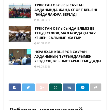
ТҮРКІСТАН ОБЛЫСЫ САУРАН
АУДАНЫНДА ЖАҢА СПОРТ КЕШЕНІ
ПАЙДАЛАНУҒА БЕРІЛДІ
05.08.2026
ТҮРКІСТАН ОБЛЫСЫНДА ЕЛІМІЗДЕ
ТЕҢДЕСІ ЖОҚ МАЛ БОРДАҚЫЛАУ
КЕШЕНІ САЛЫНЫП ЖАТЫР
05.08.2026
НҰРАЛХАН КӨШЕРОВ САУРАН
АУДАНЫНЫҢ ТҰРҒЫНДАРЫМЕН
КЕЗДЕСІП, ҰСЫНЫСТАРЫН ТЫҢДАДЫ
05.08.2026
Добавить комментарий