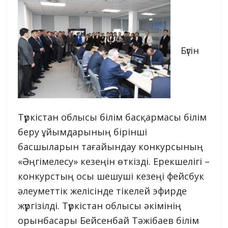
Бүгін
Түркістан облысы білім басқармасы білім
беру ұйымдарының бірінші
басшыларын тағайындау конкурсының
«Әңгімелесу» кезеңін өткізді. Ерекшелігі –
конкурстың осы шешуші кезеңі фейсбук
әлеуметтік желісінде тікелей эфирде
жүргізілді. Түркістан облысы әкімінің
орынбасары Бейсенбай Тәжібаев білім