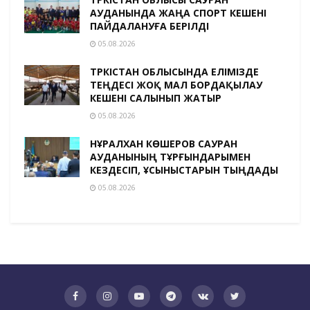
АУДАНЫНДА ЖАҢА СПОРТ КЕШЕНІ
ПАЙДАЛАНУҒА БЕРІЛДІ
05.08.2026
ТҮРКІСТАН ОБЛЫСЫНДА ЕЛІМІЗДЕ
ТЕҢДЕСІ ЖОҚ МАЛ БОРДАҚЫЛАУ
КЕШЕНІ САЛЫНЫП ЖАТЫР
05.08.2026
НҰРАЛХАН КӨШЕРОВ САУРАН
АУДАНЫНЫҢ ТҰРҒЫНДАРЫМЕН
КЕЗДЕСІП, ҰСЫНЫСТАРЫН ТЫҢДАДЫ
05.08.2026