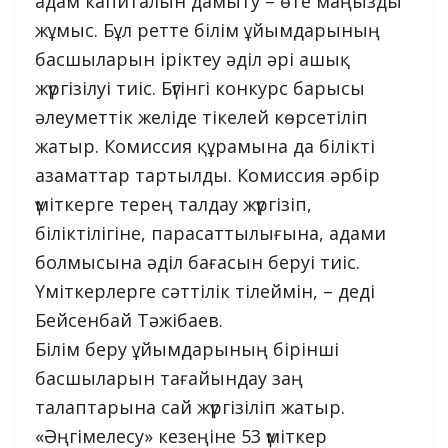
адам капиталын дамыту – өте маңызды
жұмыс. Бұл ретте білім ұйымдарының
басшыларын іріктеу әділ әрі ашық
жүргізілуі тиіс. Бүгінгі конкурс барысы
әлеуметтік желіде тікелей көрсетіліп
жатыр. Комиссия құрамына да білікті
азаматтар тартылды. Комиссия әрбір
үміткерге терең талдау жүргізіп,
біліктілігіне, парасаттылығына, адами
болмысына әділ бағасын беруі тиіс.
Үміткерлерге сәттілік тілеймін, – деді
Бейсенбай Тәжібаев.
Білім беру ұйымдарының бірінші
басшыларын тағайындау заң
талаптарына сай жүргізіліп жатыр.
«Әңгімелесу» кезеңіне 53 үміткер