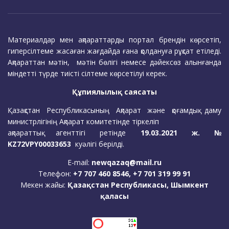
Материалдар мен ақпараттарды портал брендін көрсетіп,
гиперсілтеме жасаған жағдайда ғана қолдануға рұқсат етіледі.
Ақпараттан мәтін, мәтін бөлігі немесе дәйексөз алынғанда
міндетті түрде тиісті сілтеме көрсетілуі керек.
Құпиялылық саясаты
Қазақстан Республикасының Ақпарат және қоғамдық даму
министрлігінің Ақпарат комитетінде тіркеліп
ақпараттық агенттігі ретінде
19.03.2021 ж. №
KZ72VPY00033653
куәлігі берілді.
E-mail:
newqazaq@mail.ru
Телефон:
+7 707 460 8546, +7 701 319 99 91
Мекен жайы:
Қазақстан Республикасы, Шымкент
қаласы