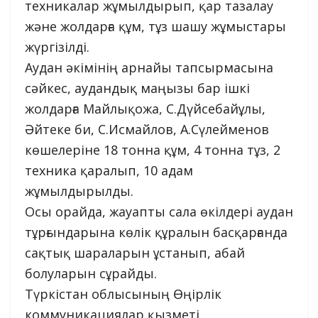
техникалар жұмылдырып, қар тазалау
және жолдарға құм, тұз шашу жұмыстары
жүргізілді.
Аудан әкімінің арнайы тапсырмасына
сәйкес, аудандық маңызы бар ішкі
жолдарға Майлықожа, С.Дүйсебайұлы,
Әйтеке би, С.Исмайлов, А.Сүлейменов
көшелеріне 18 тонна құм, 4 тонна тұз, 2
техника қаралып, 10 адам
жұмылдырылды.
Осы орайда, жауапты сала өкілдері аудан
тұрғындарына көлік құралын басқарғанда
сақтық шараларын ұстанып, абай
болуларын сұрайды.
Түркістан облысының Өңірлік
коммуникациялар қызметі