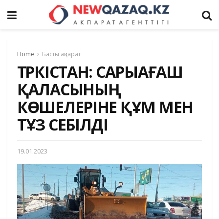
Home
Басты ақпарат
ТҮРКІСТАН: САРЫАҒАШ
ҚАЛАСЫНЫҢ
КӨШЕЛЕРІНЕ ҚҰМ МЕН
ТҰЗ СЕБІЛДІ
19.01.2023