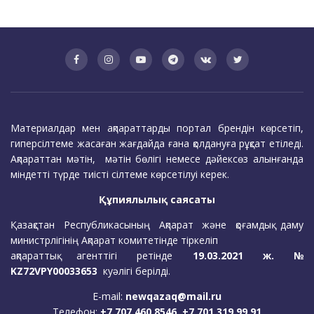
Материалдар мен ақпараттарды портал брендін көрсетіп,
гиперсілтеме жасаған жағдайда ғана қолдануға рұқсат етіледі.
Ақпараттан мәтін, мәтін бөлігі немесе дәйексөз алынғанда
міндетті түрде тиісті сілтеме көрсетілуі керек.
Құпиялылық саясаты
Қазақстан Республикасының Ақпарат және қоғамдық даму
министрлігінің Ақпарат комитетінде тіркеліп
ақпараттық агенттігі ретінде
19.03.2021 ж. №
KZ72VPY00033653
куәлігі берілді.
E-mail:
newqazaq@mail.ru
Телефон:
+7 707 460 8546, +7 701 319 99 91