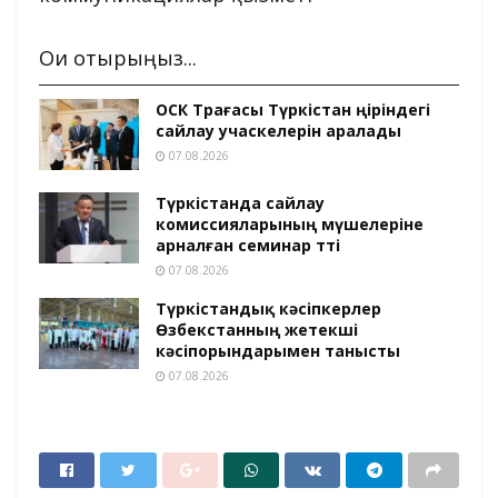
Оқи отырыңыз...
ОСК Төрағасы Түркістан өңіріндегі
сайлау учаскелерін аралады
07.08.2026
Түркістанда сайлау
комиссияларының мүшелеріне
арналған семинар өтті
07.08.2026
Түркістандық кәсіпкерлер
Өзбекстанның жетекші
кәсіпорындарымен танысты
07.08.2026