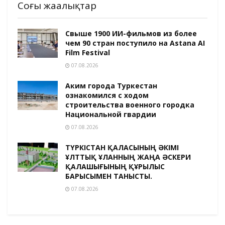
Соңғы жаңалықтар
Свыше 1900 ИИ-фильмов из более
чем 90 стран поступило на Astana AI
Film Festival
07.08.2026
Аким города Туркестан
ознакомился с ходом
строительства военного городка
Национальной гвардии
07.08.2026
ТҮРКІСТАН ҚАЛАСЫНЫҢ ӘКІМІ
ҰЛТТЫҚ ҰЛАННЫҢ ЖАҢА ӘСКЕРИ
ҚАЛАШЫҒЫНЫҢ ҚҰРЫЛЫС
БАРЫСЫМЕН ТАНЫСТЫ.
07.08.2026