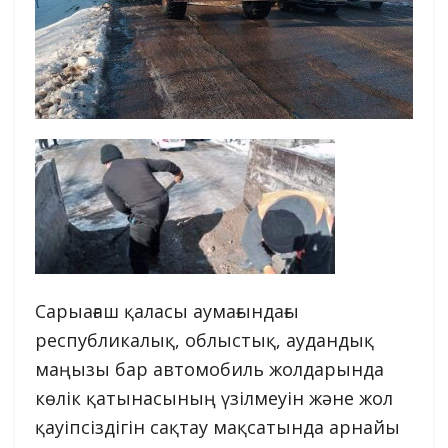
Сарыағаш қаласы аумағындағы
республикалық, облыстық, аудандық
маңызы бар автомобиль жолдарында
көлік қатынасының үзілмеуін және жол
қауіпсіздігін сақтау мақсатында арнайы