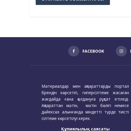
FACEBOOK
Материалдар мен ақпараттарды портал
брендін көрсетіп, гиперсілтеме жасаған
жағдайда ғана қолдануға рұқсат етіледі.
Ақпараттан мәтін, мәтін бөлігі немесе
дәйексөз алынғанда міндетті түрде тиісті
сілтеме көрсетілуі керек.
Құпиялылық саясаты