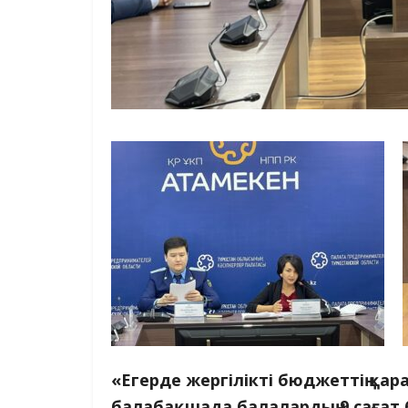
«Егерде жергілікті бюджеттің қа
балабақшада балалардың 9 сағат 