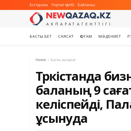
Біз туралы
Портал тәртібі
Байланыс
БАСТЫ БЕТ
САЯСАТ
ҚОҒАМ
МӘДЕНИЕТ
Р
Home
Басты ақпарат
Түркістанда би
баланың 9 саға
келіспейді, Пал
ұсынуда