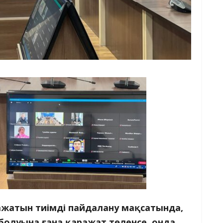
ражатын тиімді пайдалану мақсатында,
болуына ғана қаражат төленсе, онда