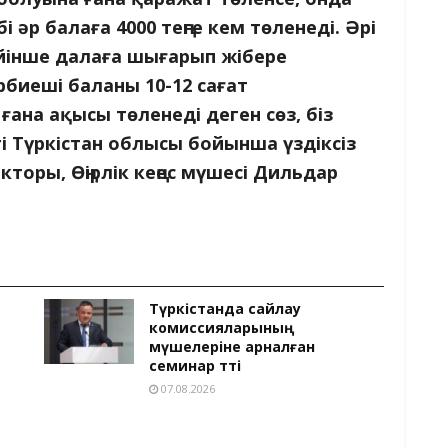
әр балаға 4000 теңге кем төленеді. Әрі
ейінше далаға шығарып жібере
биеші баланы 10-12 сағат
ғана ақысы төленеді деген сөз, біз
тті Түркістан облысы бойынша үздіксіз
торы, Өңірлік кеңес мүшесі Дильдар
Түркістанда сайлау
комиссияларының
мүшелеріне арналған
семинар өтті
07.08.2026