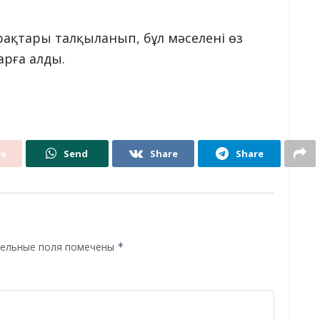
рақтары талқыланып, бұл мәселені өз
арға алды.
re
Send
Share
Share
ельные поля помечены
*