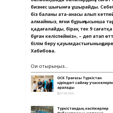
бизнес шығынға ұшырайды. Себебі 
біз баланы ата-анасы алып кетп
алмаймыз, яғни бұрыңғысынша тәр
қадағалайды, бірақ тек 9 сағатқа 
бұған келіспейміз», – деп атап ө
білім беру қауымдастығының дирек
Хабибова.
Оқи отырыңыз...
ОСК Төрағасы Түркістан
өңіріндегі сайлау учаскелерін
аралады
07.08.2026
Түркістандық кәсіпкерлер