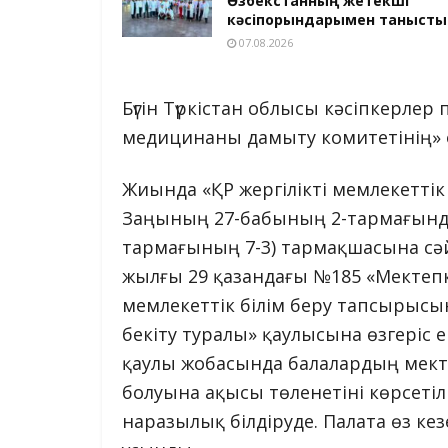
Өзбекстанның жетекші
кәсіпорындарымен танысты
07.08.2026
Бүгін Түркістан облысы кәсіпкерлер
медицинаны дамыту комитетінің» 
Жиында «ҚР жергілікті мемлекеттік 
Заңының 27-бабының 2-тармағында,
тармағының 7-3) тармақшасына сәйк
жылғы 29 қазандағы №185 «Мектепк
мемлекеттік білім беру тапсырыс
бекіту туралы» қаулысына өзгеріс е
қаулы жобасында балалардың мекте
болуына ақысы төленетіні көрсетілг
наразылық білдіруде. Палата өз кез