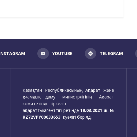
INSTAGRAM
YOUTUBE
TELEGRAM
Қазақстан Республикасының Ақпарат және
қоғамдық даму министрлігінің Ақпарат
комитетінде тіркеліп
ақпараттық агенттігі ретінде
19.03.2021 ж. №
KZ72VPY00033653
куәлігі берілді.