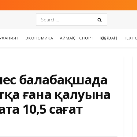
УХАНИЯТ
ЭКОНОМИКА
АЙМАҚ
СПОРТ
ҚҰҚЫҚ-ЗАҢ
ТЕХН
знес балабақшада
тқа ғана қалуына
ата 10,5 сағат