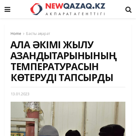
Home
Басты ақпарат
ҚАЛА ӘКІМІ ЖЫЛУ
ҚАЗАНДЫҚТАРЫНЫНЫҢ
ТЕМПЕРАТУРАСЫН
КӨТЕРУДІ ТАПСЫРДЫ
13.01.2023