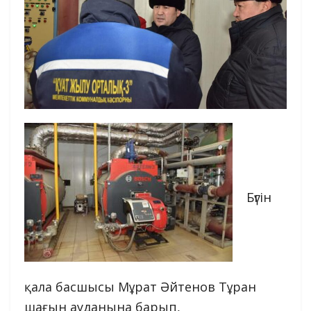
Бүгін
қала басшысы Мұрат Әйтенов Тұран
шағын ауданына барып,