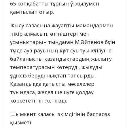
65 көпқабатты тұрғын үй жылумен
қамтылып отыр.
Жылу саласына жауапты мамандармен
пікір алмасып, өтініштері мен
ұсыныстарын тыңдаған М.Әйтенов бүгін
түнде ауа рауының күрт суытуы күтілуіне
байланысты қазандықтардың жылыту
температурасын көтеруді, жылуды
үздіксіз беруді нықтап тапсырды.
Қазандыққа қатысты мәселелер
туындаса, жедел шешуге қолдау
көрсететінін жеткізді.
Шымкент қаласы әкімдігінің баспасөз
қызметі