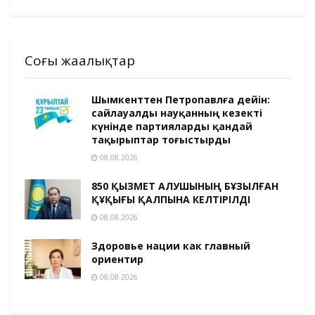
Соңғы жаңалықтар
Шымкенттен Петропавлға дейін:
сайлауалды науқанның кезекті
күнінде партияларды қандай
тақырыптар тоғыстырды
08.08.2026
850 ҚЫЗМЕТ АЛУШЫНЫҢ БҰЗЫЛҒАН
ҚҰҚЫҒЫ ҚАЛПЫНА КЕЛТІРІЛДІ
08.08.2026
Здоровье нации как главный
ориентир
08.08.2026