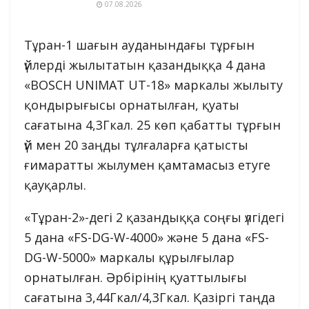
07.08.2026
Тұран-1 шағын ауданындағы тұрғын
үйлерді жылытатын қазандыққа 4 дана
«BOSCH UNIMAT UT-18» маркалы жылыту
қондырығысы орнатылған, қуаты
сағатына 4,3Гкал. 25 көп қабатты тұрғын
үй мен 20 заңды тұлғаларға қатысты
ғимаратты жылумен қамтамасыз етуге
қауқарлы.
«Тұран-2»-дегі 2 қазандыққа соңғы үлгідегі
5 дана «FS-DG-W-4000» және 5 дана «FS-
DG-W-5000» маркалы құрылғылар
орнатылған. Әрбірінің қуаттылығы
сағатына 3,44Гкал/4,3Гкал. Қазіргі таңда