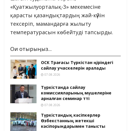
«Қуатжылуорталық-3» мекемесіне
қарасты қазандықтардың жай-күйін
тексеріп, мамандарға жылыту
температурасын көбейтуді тапсырды.
Оқи отырыңыз...
ОСК Төрағасы Түркістан өңіріндегі
сайлау учаскелерін аралады
07.08.2026
Түркістанда сайлау
комиссияларының мүшелеріне
арналған семинар өтті
07.08.2026
Түркістандық кәсіпкерлер
Өзбекстанның жетекші
кәсіпорындарымен танысты