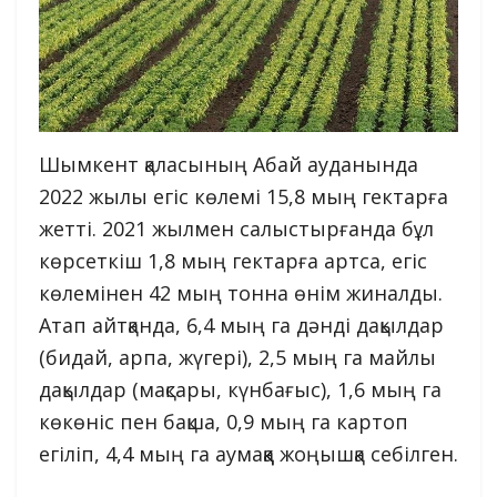
Шымкент қаласының Абай ауданында
2022 жылы егіс көлемі 15,8 мың гектарға
жетті. 2021 жылмен салыстырғанда бұл
көрсеткіш 1,8 мың гектарға артса, егіс
көлемінен 42 мың тонна өнім жиналды.
Атап айтқанда, 6,4 мың га дәнді дақылдар
(бидай, арпа, жүгері), 2,5 мың га майлы
дақылдар (мақсары, күнбағыс), 1,6 мың га
көкөніс пен бақша, 0,9 мың га картоп
егіліп, 4,4 мың га аумаққа жоңышқа себілген.