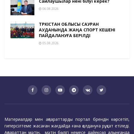
Сайлаушылар нені білуі керек?
06.08.2026
ТҮРКІСТАН ОБЛЫСЫ САУРАН
АУДАНЫНДА ЖАҢА СПОРТ КЕШЕНІ
ПАЙДАЛАНУҒА БЕРІЛДІ
05.08.2026
Материалдар мен ақпараттарды портал брендін көрсетіп,
гиперсілтеме жасаған жағдайда ғана қолдануға рұқсат етіледі.
Ақпараттан мәтін, мәтін бөлігі немесе дәйексөз алынғанда