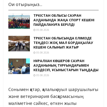
Оқи отырыңыз...
ТҮРКІСТАН ОБЛЫСЫ САУРАН
АУДАНЫНДА ЖАҢА СПОРТ КЕШЕНІ
ПАЙДАЛАНУҒА БЕРІЛДІ
05.08.2026
ТҮРКІСТАН ОБЛЫСЫНДА ЕЛІМІЗДЕ
ТЕҢДЕСІ ЖОҚ МАЛ БОРДАҚЫЛАУ
КЕШЕНІ САЛЫНЫП ЖАТЫР
05.08.2026
НҰРАЛХАН КӨШЕРОВ САУРАН
АУДАНЫНЫҢ ТҰРҒЫНДАРЫМЕН
КЕЗДЕСІП, ҰСЫНЫСТАРЫН ТЫҢДАДЫ
05.08.2026
Сонымен қатар, қалалық ауыл шарушылығы
және ветеринария басқармасының
мәліметіне сәйкес, өткен жылы