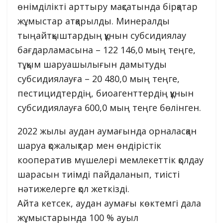
өнімділікті арттыру мақсатында бірқатар
жұмыстар атқарылды. Минералды
тыңайтқыштардың құнын субсидиялау
бағдарламасына – 122 146,0 мың теңге,
тұқым шаруашылығын дамытуды
субсидиялауға – 20 480,0 мың теңге,
пестицидтердің, биоагенттердің құнын
субсидиялауға 600,0 мың теңге бөлінген.
2022 жылы аудан аумағында орналасқан
шаруа қожалықтар мен өндірістік
кооператив мүшелері мемлекеттік қолдау
шарасын тиімді пайдаланып, тиісті
нәтижелерге қол жеткізді.
Айта кетсек, аудан аумағы көктемгі дала
жұмыстарында 100 % ауыл