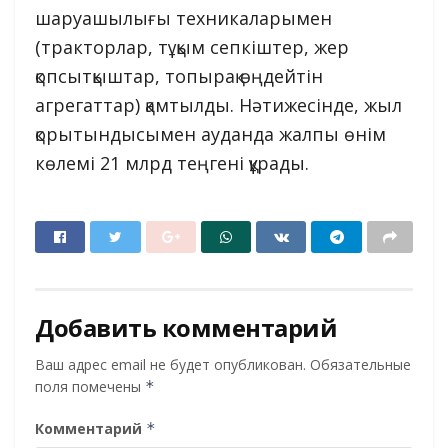
шаруашылығы техникаларымен
(тракторлар, тұқым сепкіштер, жер
қопсытқыштар, топырақ өңдейтін
агрегаттар) қамтылды. Нәтижесінде, жыл
қорытындысымен ауданда жалпы өнім
көлемі 21 млрд теңгені құрады.
Добавить комментарий
Ваш адрес email не будет опубликован.
Обязательные
поля помечены
*
Комментарий
*