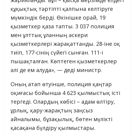
құқықтық тәртіпті қалпына келтіруге
мүмкіндік берді. Өкінішке орай, 19
қызметкер қаза тапты. 3 037 полиция
мен ұлттық ұланның әскери
қызметкерлері жарақаттанды. 28-іне оқ
тиіп, 177-сінің сүйегі сынған. 111-і
пышақталған. Көптеген қызметкерлер
әлі де ем алуда», — деді министр.
Оның атап өтуінше, полиция қаңтар
оқиғасы бойынша 4 623 қылмыстық істі
тергеді. Олардың көбісі – адам өлтіру,
ұрлық, қару-жарақтың заңсыз
айналымы, бұзақылық, бөтен мүлікті
қасақана бүлдіру қылмыстары.