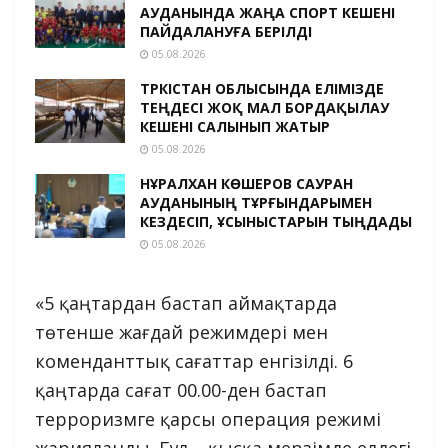
АУДАНЫНДА ЖАҢА СПОРТ КЕШЕНІ
ПАЙДАЛАНУҒА БЕРІЛДІ
05.08.2026
ТҮРКІСТАН ОБЛЫСЫНДА ЕЛІМІЗДЕ
ТЕҢДЕСІ ЖОҚ МАЛ БОРДАҚЫЛАУ
КЕШЕНІ САЛЫНЫП ЖАТЫР
05.08.2026
НҰРАЛХАН КӨШЕРОВ САУРАН
АУДАНЫНЫҢ ТҰРҒЫНДАРЫМЕН
КЕЗДЕСІП, ҰСЫНЫСТАРЫН ТЫҢДАДЫ
05.08.2026
«5 қаңтардан бастап аймақтарда
төтенше жағдай режимдері мен
коменданттық сағаттар енгізілді. 6
қаңтарда сағат 00.00-ден бастап
терроризмге қарсы операция режимі
жарияланды. Бұл – қысқа мерзімде елдегі