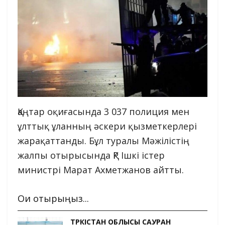
Қаңтар оқиғасында 3 037 полиция мен
ұлттық ұланның әскери қызметкерлері
жарақаттанды. Бұл туралы Мәжілістің
жалпы отырысында ҚР Ішкі істер
министрі Марат Ахметжанов айтты.
Оқи отырыңыз...
ТҮРКІСТАН ОБЛЫСЫ САУРАН