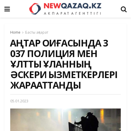
Home
Басты ақпарат
ҚАҢТАР ОҚИҒАСЫНДА 3
037 ПОЛИЦИЯ МЕН
ҰЛТТЫҚ ҰЛАННЫҢ
ӘСКЕРИ ҚЫЗМЕТКЕРЛЕРІ
ЖАРАҚАТТАНДЫ
05.01.2023