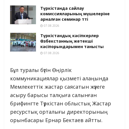
Түркістанда сайлау
комиссияларының мүшелеріне
арналған семинар өтті
07.08.2026
Түркістандық кәсіпкерлер
Өзбекстанның жетекші
кәсіпорындарымен танысты
07.08.2026
Бұл туралы бүгін Өңірлік
коммуникациялар қызметі алаңында
Мемлекеттік жастар саясатын жүзеге
асыру барысы талқыға салынған
брифингте Түркістан облыстық Жастар
ресурстық орталығы директорының
орынбасары Ернар Бектаев айтты.