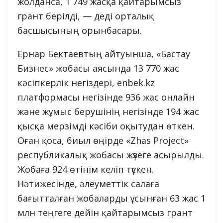
жолданса, 1 749 жасқа қайтарымсыз
грант берілді, — деді орталық
басшысының орынбасары.
Ернар Бектаевтың айтуынша, «Бастау
Бизнес» жобасы аясында 13 770 жас
кәсіпкерлік негіздері, enbek.kz
платформасы негізінде 936 жас онлайн
және жұмыс берушінің негізінде 194 жас
қысқа мерзімді кәсіби оқытудан өткен.
Оған қоса, биыл өңірде «Zhas Project»
республикалық жобасы жүзеге асырылды.
Жобаға 924 өтінім келіп түскен.
Нәтижесінде, әлеуметтік салаға
бағытталған жобаларды ұсынған 63 жас 1
млн теңгеге дейін қайтарымсыз грант