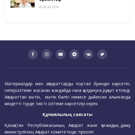
08.08.2026
Материалдар мен ақпараттарды портал брендін көрсетіп,
гиперсілтеме жасаған жағдайда ғана қолдануға рұқсат етіледі.
Ақпараттан мәтін, мәтін бөлігі немесе дәйексөз алынғанда
міндетті түрде тиісті сілтеме көрсетілуі керек.
Құпиялылық саясаты
Қазақстан Республикасының Ақпарат және қоғамдық даму
министрлігінің Ақпарат комитетінде тіркеліп