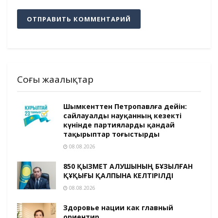
Соңғы жаңалықтар
Шымкенттен Петропавлға дейін:
сайлауалды науқанның кезекті
күнінде партияларды қандай
тақырыптар тоғыстырды
08.08.2026
850 ҚЫЗМЕТ АЛУШЫНЫҢ БҰЗЫЛҒАН
ҚҰҚЫҒЫ ҚАЛПЫНА КЕЛТІРІЛДІ
08.08.2026
Здоровье нации как главный
ориентир