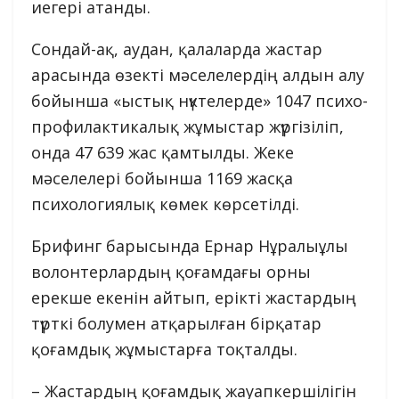
иегері атанды.
Сондай-ақ, аудан, қалаларда жастар
арасында өзекті мәселелердің алдын алу
бойынша «ыстық нүктелерде» 1047 психо-
профилактикалық жұмыстар жүргізіліп,
онда 47 639 жас қамтылды. Жеке
мәселелері бойынша 1169 жасқа
психологиялық көмек көрсетілді.
Брифинг барысында Ернар Нұралыұлы
волонтерлардың қоғамдағы орны
ерекше екенін айтып, ерікті жастардың
түрткі болумен атқарылған бірқатар
қоғамдық жұмыстарға тоқталды.
– Жастардың қоғамдық жауапкершілігін