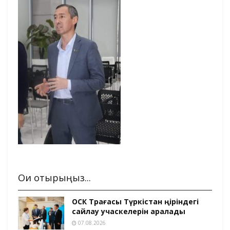
Оқи отырыңыз...
ОСК Төрағасы Түркістан өңіріндегі
сайлау учаскелерін аралады
07.08.2026