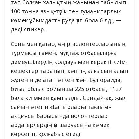
тап болған халықтың жанынан табылып,
100 тонна азық-түлік пен гуманитарлық
көмек ұйымдастыруда үлгі бола білді, —
деді спикер.
Сонымен қатар, өңір волонтерларының
тұрмысы төмен, мұқтаж отбасыларға
демеушілердің қолдауымен керекті киім-
кешектер таратып, көптің алғысын алып
жүргенін де атап өткен жөн. Бұл орайда,
биыл облыс бойынша 225 отбасы, 1127
бала киіммен қамтылды. Сондай-ақ, жыл
сайын өтетін «Батырларға тағзым»
акциясы барысында волонтерлар
ардагерлердің үй шаруасына көмек
көрсетіп, қолғабыс етеді.