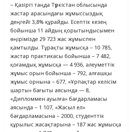
– Қазіргі таңда Түркістан облысында
жастар арасындағы жұмыссыздық
деңгейі 3,8% құрайды. Есептік кезең
бойынша 11 айдың қорытындысымен
өңірімізде 29 723 жас жұмыспен
қамтылды. Тұрақты жұмысқа – 10 785,
жастар практикасы бойынша – 7 482,
қоғамдық жұмысқа — 4 936, әлеуметтік
жұмыс орын бойынша – 792, алғашқы
жұмыс орнына – 677, «Ұрпақтар келісім
шарты» бағыты аясында — 8,
«Дипломмен ауылға» бағдарламасы
аясында – 1 107, «Жасыл ел»
бағдарламасына – 2000, студенттік
құрылыс жасақтарына – 187 жас жұмысқа