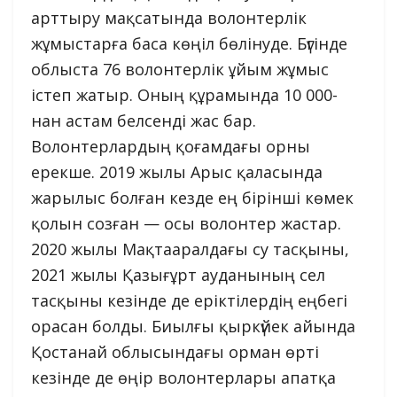
арттыру мақсатында волонтерлік
жұмыстарға баса көңіл бөлінуде. Бүгінде
облыста 76 волонтерлік ұйым жұмыс
істеп жатыр. Оның құрамында 10 000-
нан астам белсенді жас бар.
Волонтерлардың қоғамдағы орны
ерекше. 2019 жылы Арыс қаласында
жарылыс болған кезде ең бірінші көмек
қолын созған — осы волонтер жастар.
2020 жылы Мақтааралдағы су тасқыны,
2021 жылы Қазығұрт ауданының сел
тасқыны кезінде де еріктілердің еңбегі
орасан болды. Биылғы қыркүйек айында
Қостанай облысындағы орман өрті
кезінде де өңір волонтерлары апатқа