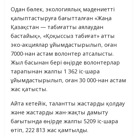
Одан бөлек, экологиялық мәдениетті
қалыптастыруға бағытталған «Жаңа
Қазақстан — табиғатты аялаудан
бастайық», «Қоқыссыз табиғат» атты
эко-акциялар ұйымдастырылып, оған
7000-нан астам волонтер атсалысты.
Жыл басынан бері өңірде волонтерлар
тарапынан жалпы 1 362 іс-шара
ұйымдастырылып, оған 30 000-нан астам
жас қатысты.
Айта кетейік, талантты жастарды қолдау
және жастарды жан-жақты дамыту
бағытында өңірде жалпы 5209 іс-шара
өтіп, 222 813 жас қамтылды.