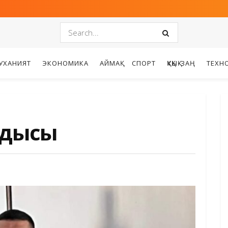
УХАНИЯТ
ЭКОНОМИКА
АЙМАҚ
СПОРТ
ҚҰҚЫҚ-ЗАҢ
ТЕХН
ндысы