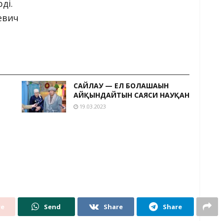
ді.
евич
САЙЛАУ — ЕЛ БОЛАШАҒЫН
АЙҚЫНДАЙТЫН САЯСИ НАУҚАН
19.03.2023
re
Send
Share
Share