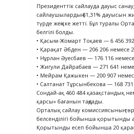
Президенттік сайлауда дауыс сан
сайлаушылардың 81,31% дауысын ж
түрде жеңіске жетті. Бұл туралы О
белгілі болды.
• Қасым-Жомарт Тоқаев — 6 456 39
• Қарақат Әбден — 206 206 немесе 
• Нұрлан Әуесбаев — 176 116 немес
• Жигули Дайрабаев — 271 641 неме
• Мейрам Қажыкен — 200 907 немес
• Салтанат Тұрсынбекова — 168 731
Сондай-ақ 460 484 қазақстандық н
қарсы» бағанын таңдады.
Орталық сайлау комиссиясының төр
белсенділігі бойынша қорытынды 
Қорытынды есеп бойынша 20 қараш