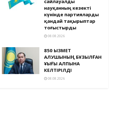
сайлауалды
науқанның кезекті
күнінде партияларды
қандай тақырыптар
тоғыстырды
08.08.2026
850 ҚЫЗМЕТ
АЛУШЫНЫҢ БҰЗЫЛҒАН
ҚҰҚЫҒЫ ҚАЛПЫНА
КЕЛТІРІЛДІ
08.08.2026