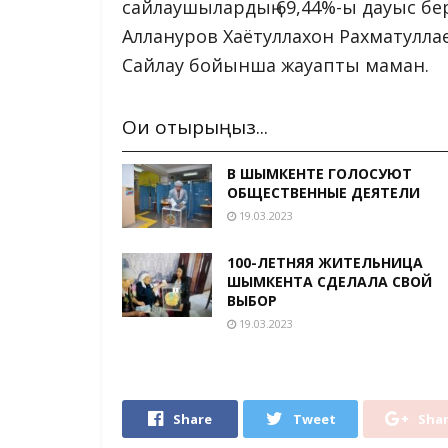
сайлаушылардың 69,44%-ы дауыс бер
Аллануров Хаётуллахон Рахматулла
Сайлау бойынша жауапты маман.
Оқи отырыңыз...
В ШЫМКЕНТЕ ГОЛОСУЮТ
ОБЩЕСТВЕННЫЕ ДЕЯТЕЛИ
19.03.2023
100-ЛЕТНЯЯ ЖИТЕЛЬНИЦА
ШЫМКЕНТА СДЕЛАЛА СВОЙ
ВЫБОР
19.03.2023
Share
Tweet
Sha