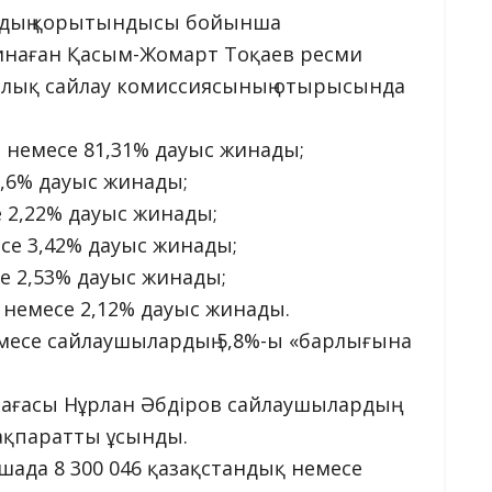
аудың қорытындысы бойынша
инаған Қасым-Жомарт Тоқаев ресми
рталық сайлау комиссиясының отырысында
2 немесе 81,31% дауыс жинады;
2,6% дауыс жинады;
е 2,22% дауыс жинады;
се 3,42% дауыс жинады;
е 2,53% дауыс жинады;
 немесе 2,12% дауыс жинады.
емесе сайлаушылардың 5,8%-ы «барлығына
ағасы Нұрлан Әбдіров сайлаушылардың
ақпаратты ұсынды.
ада 8 300 046 қазақстандық немесе