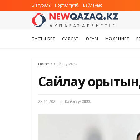
Біз туралы
Портал тәртібі
Байланыс
БАСТЫ БЕТ
САЯСАТ
ҚОҒАМ
МӘДЕНИЕТ
Р
Home
Сайлау-2022
Сайлау қорыты
23.11.2022
in
Сайлау-2022