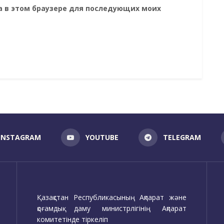
та в этом браузере для последующих моих
INSTAGRAM
YOUTUBE
TELEGRAM
Қазақстан Республикасының Ақпарат және
қоғамдық даму министрлігінің Ақпарат
комитетінде тіркеліп