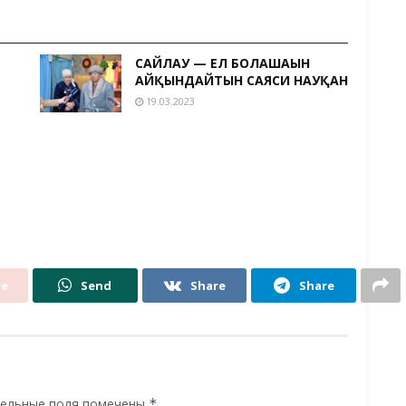
САЙЛАУ — ЕЛ БОЛАШАҒЫН
АЙҚЫНДАЙТЫН САЯСИ НАУҚАН
19.03.2023
re
Send
Share
Share
ельные поля помечены
*