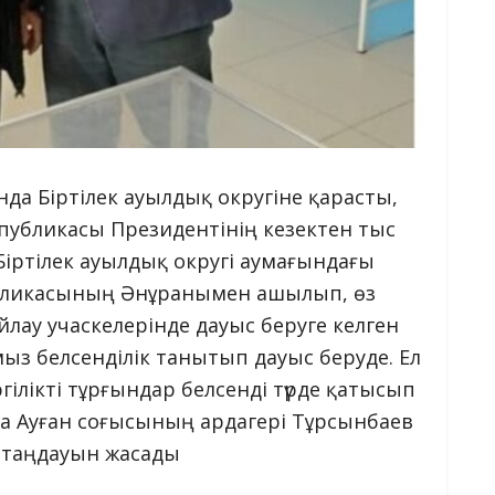
да Біртілек ауылдық округіне қарасты,
спубликасы Президентінің кезектен тыс
 Біртілек ауылдық округі аумағындағы
публикасының Әнұранымен ашылып, өз
йлау учаскелерінде дауыс беруге келген
з белсенділік танытып дауыс беруде. Ел
лікті тұрғындар белсенді түрде қатысып
да Ауған соғысының ардагері Тұрсынбаев
п таңдауын жасады