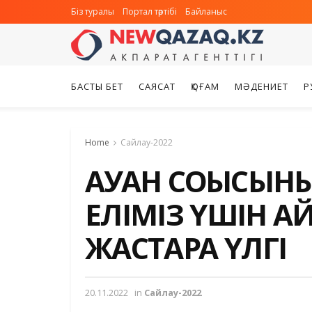
Біз туралы
Портал тәртібі
Байланыс
БАСТЫ БЕТ
САЯСАТ
ҚОҒАМ
МӘДЕНИЕТ
Р
Home
Сайлау-2022
АУҒАН СОҒЫСЫН
ЕЛІМІЗ ҮШІН А
ЖАСТАРҒА ҮЛГІ
20.11.2022
in
Сайлау-2022