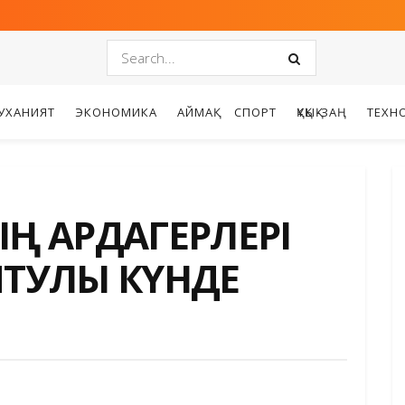
УХАНИЯТ
ЭКОНОМИКА
АЙМАҚ
СПОРТ
ҚҰҚЫҚ-ЗАҢ
ТЕХН
ЫҢ АРДАГЕРЛЕРІ
ЙТУЛЫ КҮНДЕ