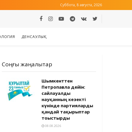
Суббота, 8 августа, 2026
ОЛОГИЯ
ДЕНСАУЛЫҚ
Соңғы жаңалықтар
Шымкенттен
Петропавлға дейін:
сайлауалды
науқанның кезекті
күнінде партияларды
қандай тақырыптар
тоғыстырды
08.08.2026