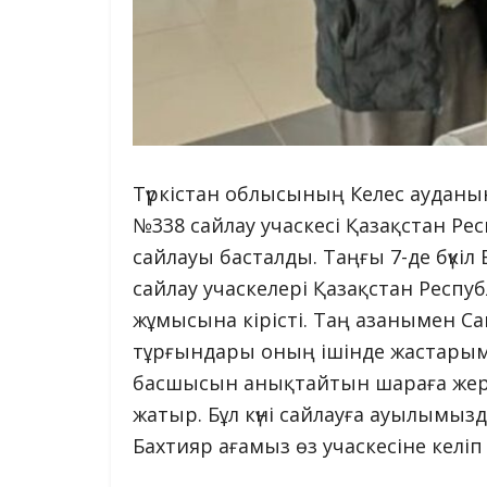
Түркістан облысының Келес ауданын
№338 сайлау учаскесі Қазақстан Ре
сайлауы басталды. Таңғы 7-де бүкіл
сайлау учаскелері Қазақстан Рес
жұмысына кірісті. Таң азанымен Са
тұрғындары оның ішінде жастарымы
басшысын анықтайтын шараға жергі
жатыр. Бұл күні сайлауға ауылымыз
Бахтияр ағамыз өз учаскесіне келі