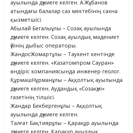
ауылында дүниеге келген. А.Жұбанов
атындағы балалар саз мектебінің сахна
қызметшісі.
Абылай Бегалыұлы – Созақ ауылында
дүниеге келген. Созақ ауылдық мәдениет
үйінің дыбыс операторы.
ЖандосЖомартұлы – Таукент кентінде
дүниеге келген. «Казатомпром Сауран»
өндіріс компаниясында инженер геолог.
ҚұрмашНұрманұлы – Аққолтық ауылында
дүниеге келген. Аудандық «Созақүні»
газетінің тілшісі.
Жандар Бекбергенұлы – Аққолтық
ауылында дүниеге келген.
Талғат Бақтиярұлы – Қарақұр ауылында
дүниеге келген. Қарақұр ауылдық