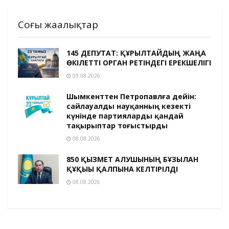
Соңғы жаңалықтар
145 ДЕПУТАТ: ҚҰРЫЛТАЙДЫҢ ЖАҢА
ӨКІЛЕТТІ ОРГАН РЕТІНДЕГІ ЕРЕКШЕЛІГІ
09.08.2026
Шымкенттен Петропавлға дейін:
сайлауалды науқанның кезекті
күнінде партияларды қандай
тақырыптар тоғыстырды
08.08.2026
850 ҚЫЗМЕТ АЛУШЫНЫҢ БҰЗЫЛҒАН
ҚҰҚЫҒЫ ҚАЛПЫНА КЕЛТІРІЛДІ
08.08.2026