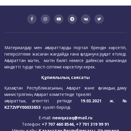
Материалдар мен ақпараттарды портал брендін көрсетіп,
гиперсілтеме жасаған жағдайда ғана қолдануға рұқсат етіледі.
Ақпараттан мәтін, мәтін бөлігі немесе дәйексөз алынғанда
міндетті түрде тиісті сілтеме көрсетілуі керек.
Құпиялылық саясаты
Қазақстан Республикасының Ақпарат және қоғамдық даму
министрлігінің Ақпарат комитетінде тіркеліп
ақпараттық агенттігі ретінде
19.03.2021 ж. №
KZ72VPY00033653
куәлігі берілді.
E-mail:
newqazaq@mail.ru
Телефон:
+7 707 460 8546, +7 701 319 99 91
Мекен жайы:
Қазақстан Республикасы, Шымкент