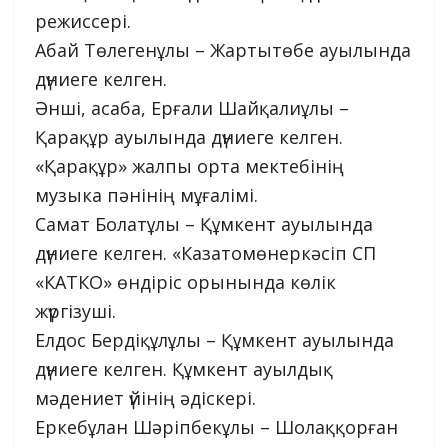
режиссері.
Абай Төлегенұлы – Жартытөбе ауылында
дүниеге келген.
Әнші, асаба, Ерғали Шайқалиұлы –
Қарақұр ауылында дүниеге келген.
«Қарақұр» жалпы орта мектебінің
музыка пәнінің мұғалімі.
Самат Болатұлы – Құмкент ауылында
дүниеге келген. «Казатомөнеркәсіп СП
«КАТКО» өндіріс орынында көлік
жүргізуші.
Елдос Бердіқұлұлы – Құмкент ауылында
дүниеге келген. Құмкент ауылдық
мәдениет үйінің әдіскері.
Еркебұлан Шәріпбекұлы – Шолаққорған