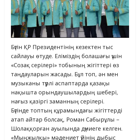
Бүгін ҚР Президентінің кезектен тыс
сайлауы өтуде. Еліміздің болашағы үшін
«Созақ серілері» тобының жігіттері өз
таңдауларын жасады. Бұл топ, ән мен
музыканы түрлі аспаптарда қазақы
нақышта орындаушылардың шебері,
нағыз қазіргі заманның серілері.
Бүгінде топтың құрамындағы жігіттерді
атап айтар болсақ, Роман Сабырұлы –
Шолаққорған ауылында дүниеге келген.
«Мыңжылқы» мәдениет үйінің дыбыс