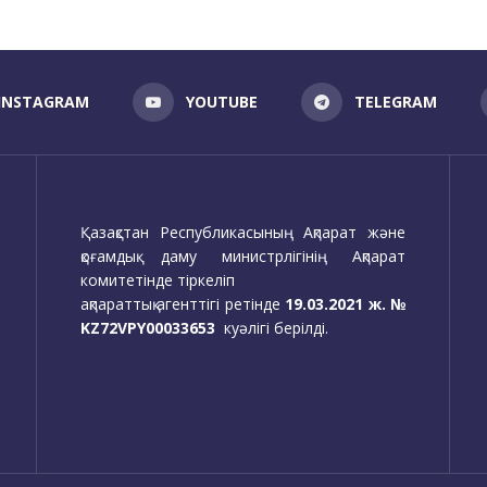
INSTAGRAM
YOUTUBE
TELEGRAM
Қазақстан Республикасының Ақпарат және
қоғамдық даму министрлігінің Ақпарат
комитетінде тіркеліп
ақпараттық агенттігі ретінде
19.03.2021 ж. №
KZ72VPY00033653
куәлігі берілді.