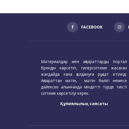
FACEBOOK
Материалдар мен ақпараттарды портал
брендін көрсетіп, гиперсілтеме жасаған
жағдайда ғана қолдануға рұқсат етіледі.
Ақпараттан мәтін, мәтін бөлігі немесе
дәйексөз алынғанда міндетті түрде тиісті
сілтеме көрсетілуі керек.
Құпиялылық саясаты