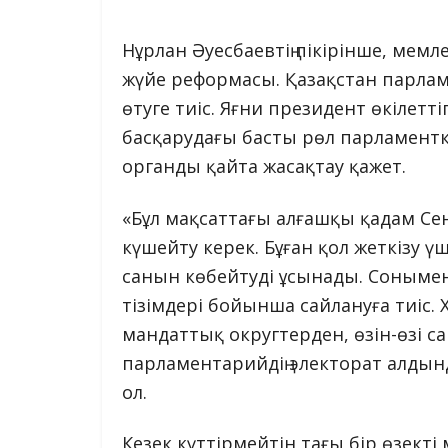
Нұрлан Әуесбаевтің пікірінше, мемл
жүйе реформасы. Қазақстан парламе
өтуге тиіс. Яғни президент өкілетт
басқарудағы басты рөл парламентке 
органды қайта жасақтау қажет.
«Бұл мақсаттағы алғашқы қадам Се
күшейту керек. Бұған қол жеткізу ү
санын көбейтуді ұсынады. Сонымен
тізімдері бойынша сайлануға тиіс.
мандаттық округтерден, өзін-өзі с
парламентарийдің электорат алдын
ол.
Кезек күттірмейтін тағы бір өзекті