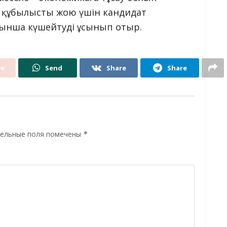
 құбылысты жою үшін кандидат
ынша күшейтуді ұсынып отыр.
re
Send
Share
Share
ельные поля помечены
*