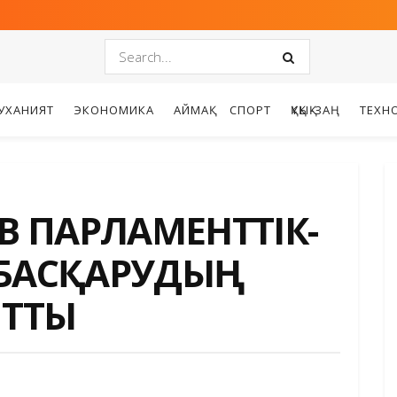
УХАНИЯТ
ЭКОНОМИКА
АЙМАҚ
СПОРТ
ҚҰҚЫҚ-ЗАҢ
ТЕХН
ЕВ ПАРЛАМЕНТТІК-
 БАСҚАРУДЫҢ
ЙТТЫ