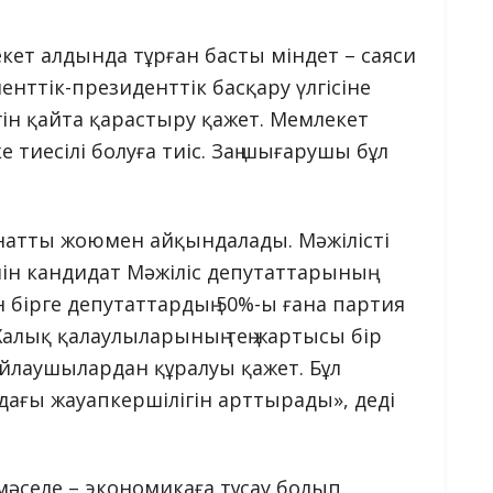
екет алдында тұрған басты міндет – саяси
нттік-президенттік басқару үлгісіне
ігін қайта қарастыру қажет. Мемлекет
тиесілі болуға тиіс. Заң шығарушы бұл
натты жоюмен айқындалады. Мәжілісті
шін кандидат Мәжіліс депутаттарының
 бірге депутаттардың 50%-ы ғана партия
 Халық қалаулыларының тең жартысы бір
айлаушылардан құралуы қажет. Бұл
дағы жауапкершілігін арттырады», деді
 мәселе – экономикаға тұсау болып