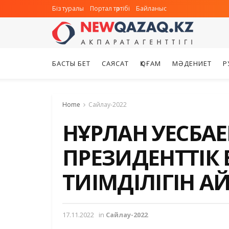
Біз туралы
Портал тәртібі
Байланыс
БАСТЫ БЕТ
САЯСАТ
ҚОҒАМ
МӘДЕНИЕТ
Р
Home
Сайлау-2022
НҰРЛАН ӘУЕСБА
ПРЕЗИДЕНТТІК
ТИІМДІЛІГІН А
17.11.2022
in
Сайлау-2022