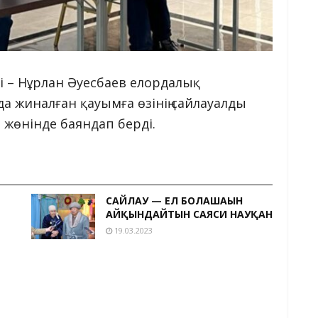
і – Нұрлан Әуесбаев елордалық
 жиналған қауымға өзінің сайлауалды
жөнінде баяндап берді.
САЙЛАУ — ЕЛ БОЛАШАҒЫН
АЙҚЫНДАЙТЫН САЯСИ НАУҚАН
19.03.2023