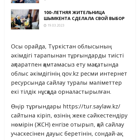
100-ЛЕТНЯЯ ЖИТЕЛЬНИЦА
ШЫМКЕНТА СДЕЛАЛА СВОЙ ВЫБОР
19.03.2023
Осы орайда, Түркістан облысының
әкімдігі тарапынан тұрғындарды тиісті
ақпаратпен қамтамасыз ету мақсатында
облыс әкімдігінің qov.kz ресми интернет
ресурсында сайлау туралы мәліметтер
екі тілдік нұсқада орналастырылған.
Өңір тұрғындары https://tur.saylaw.kz/
сайтына кіріп, өзінің жеке сәйкестендіру
нөмірін (ЖСН) енгізе отырып, қай сайлау
учаскесінен дауыс беретінін, сондай-ақ