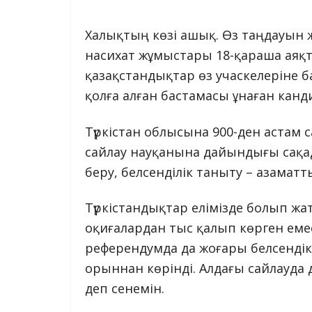
Халықтың көзі ашық. Өз таңдауын жас
насихат жұмыстары 18-қараша аяқта
қазақстандықтар өз учаскелеріне 
қолға алған бастамасы ұнаған кан
Түркістан облысына 900-ден астам с
сайлау науқанына дайындығы сақада
беру, белсенділік таныту – азамат
Түркістандықтар елімізде болып жатқ
оқиғалардан тыс қалып көрген еме
референдумда да жоғары белсенді
орыннан көрінді. Алдағы сайлауда 
деп сенемін.