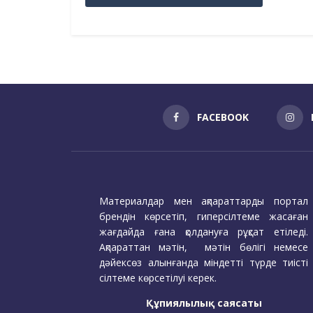
FACEBOOK
Материалдар мен ақпараттарды портал
брендін көрсетіп, гиперсілтеме жасаған
жағдайда ғана қолдануға рұқсат етіледі.
Ақпараттан мәтін, мәтін бөлігі немесе
дәйексөз алынғанда міндетті түрде тиісті
сілтеме көрсетілуі керек.
Құпиялылық саясаты