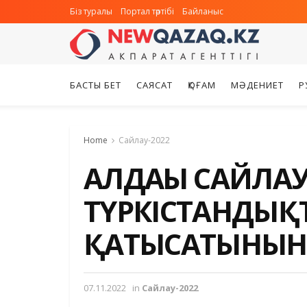
Біз туралы
Портал тәртібі
Байланыс
БАСТЫ БЕТ
САЯСАТ
ҚОҒАМ
МӘДЕНИЕТ
Р
Home
Сайлау-2022
АЛДАҒЫ САЙЛАУ
ТҮРКІСТАНДЫҚ
ҚАТЫСАТЫНЫНА
07.11.2022
in
Сайлау-2022