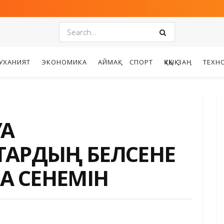
УХАНИЯТ
ЭКОНОМИКА
АЙМАҚ
СПОРТ
ҚҰҚЫҚ-ЗАҢ
ТЕХН
ҒА
ТАРДЫҢ БЕЛСЕНЕ
 СЕНЕМІН