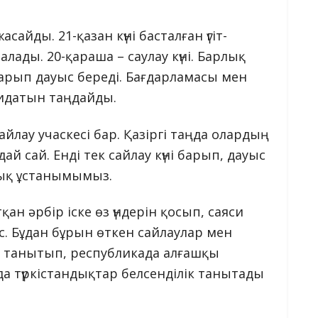
айды. 21-қазан күні басталған үгіт-
лады. 20-қараша – саулау күні. Барлық
барып дауыс береді. Бағдарламасы мен
дидатын таңдайды.
айлау учаскесі бар. Қазіргі таңда олардың
й сай. Енді тек сайлау күні барып, дауыс
тық ұстанымымыз.
ан әрбір іске өз үндерін қосып, саяси
с. Бұдан бұрын өткен сайлаулар мен
к танытып, республикада алғашқы
да түркістандықтар белсенділік танытады