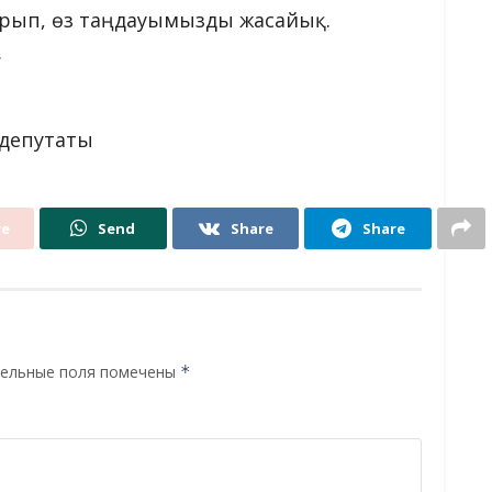
барып, өз таңдауымызды жасайық.
.
 депутаты
re
Send
Share
Share
ельные поля помечены
*