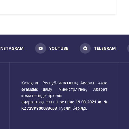
INSTAGRAM
YOUTUBE
TELEGRAM
Қазақстан Республикасының Ақпарат және
қоғамдық даму министрлігінің Ақпарат
комитетінде тіркеліп
ақпараттық агенттігі ретінде
19.03.2021 ж. №
KZ72VPY00033653
куәлігі берілді.