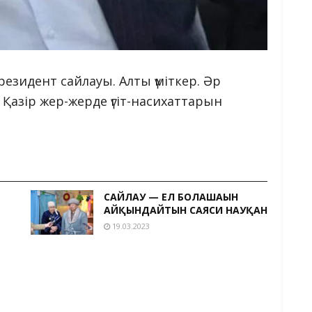
Президент сайлауы. Алты үміткер. Әр
Қазір жер-жерде үгіт-насихаттарын
САЙЛАУ — ЕЛ БОЛАШАҒЫН
АЙҚЫНДАЙТЫН САЯСИ НАУҚАН
19.03.2023