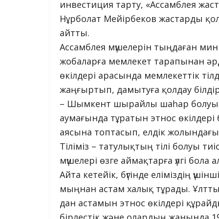
инвестиция тарту, «Ассамблея жас
Нұрболат Мейірбеков жастарды қолд
айтты.
Ассамблея мүшелерін тыңдаған м
жобаларға мемлекет тарапынан әр
өкілдері арасында мемлекеттік тіл
жаңғыртып, дамытуға қолдау білдіре
– Шымкент шырайлы шаһар болуымен
аумағында тұратын этнос өкілдері 
аясына топтасып, елдік жолындағы 
Тіліміз – татулықтың тілі болуы ти
мүшелері өзге аймақтарға үлгі бола 
Айта кетейік, бүгінде еліміздің үш
мыңнан астам халық тұрады. Ұлтт
дан астамын этнос өкілдері құрай
бірлестік және олардың жанында 