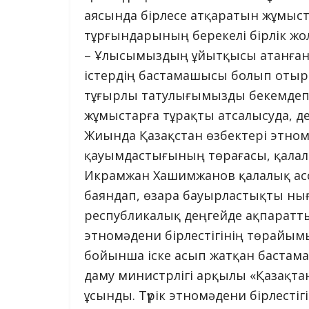
аясында бірлесе атқаратын жұмыст
тұрғындарының берекелі бірлік жо
– Ұлысымыздың ұйытқысы атанған 
істердің бастамашысы болып отыр.
тұғырлы татулығымызды бекемде
жұмыстарға тұрақты атсалысуда, д
Жиында Қазақстан өзбектері этном
қауымдастығының төрағасы, қала
Икрамжан Хашимжанов қалалық ас
баяндап, өзара бауырластықты нығ
республикалық деңгейде ақпаратты
этномәдени бірлестігінің төрайым
бойынша іске асып жатқан бастам
даму министрлігі арқылы «Қазақт
ұсынды. Түрік этномәдени бірлесті