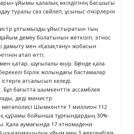
тары» ұйымы қалалық өкілдігінің басшысы
ау туралы сөз сөйлеп, ұсыныс-пікірлерін
инистр ұлтымызды ұйыстыратын тың
дайым демеу болатынын жеткізіп, этнос
ді дамыту мен «Қазақтану» жобасын
тінін атап өтті.
 қатар, шұғылалы өңір. Бүгінде қала
берекелі бірлік жолындағы бастамалар
істерге атсалысып келеді.
іс. Бұл бағытта шымкенттік ассамблея
алады, деді министр.
інші мегаполисі Шымкентте 1 миллион 112
ық құрамы бойынша тұрғындардың 30%-
ды. Қала аумағында 17 этномәдени
19 шығармашылық ұйым мен 3 жексенбілік