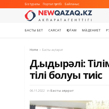
Біз туралы
Портал тәртібі
Байланыс
БАСТЫ БЕТ
САЯСАТ
ҚОҒАМ
МӘДЕНИЕТ
Р
Home
Басты ақпарат
Д.Қыдырәлі: Тіл
тілі болуы тиіс
06.11.2022
in
Басты ақпарат