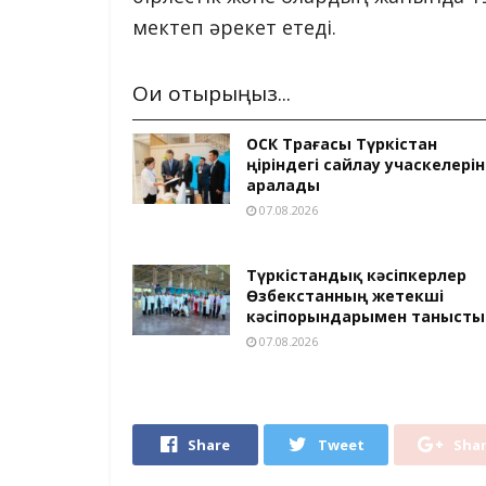
мектеп әрекет етеді.
Оқи отырыңыз...
ОСК Төрағасы Түркістан
өңіріндегі сайлау учаскелерін
аралады
07.08.2026
Түркістандық кәсіпкерлер
Өзбекстанның жетекші
кәсіпорындарымен танысты
07.08.2026
Share
Tweet
Sha