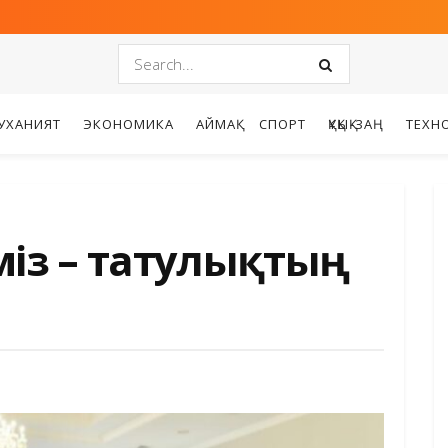
УХАНИЯТ
ЭКОНОМИКА
АЙМАҚ
СПОРТ
ҚҰҚЫҚ-ЗАҢ
ТЕХН
іміз – татулықтың