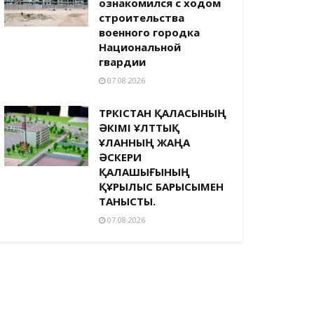
ознакомился с ходом
строительства
военного городка
Национальной
гвардии
07.08.2026
ТҮРКІСТАН ҚАЛАСЫНЫҢ
ӘКІМІ ҰЛТТЫҚ
ҰЛАННЫҢ ЖАҢА
ӘСКЕРИ
ҚАЛАШЫҒЫНЫҢ
ҚҰРЫЛЫС БАРЫСЫМЕН
ТАНЫСТЫ.
07.08.2026