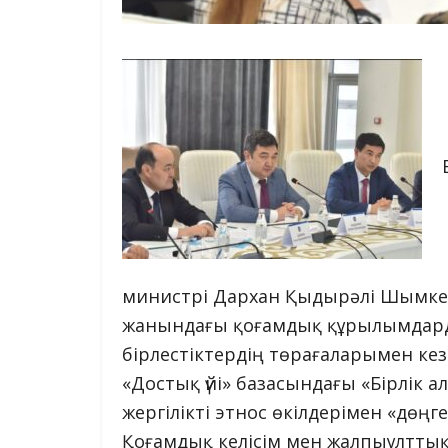
министрі Дархан Қыдырәлі Шымкен
жанындағы қоғамдық құрылымдард
бірлестіктердің төрағаларымен кез
«Достық үйі» базасындағы «Бірлік
жергілікті этнос өкілдерімен «дөңг
Қоғамдық келісім мен жалпыұлттық 