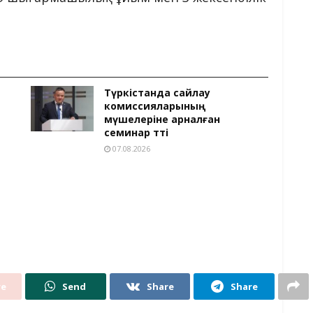
Түркістанда сайлау
комиссияларының
мүшелеріне арналған
семинар өтті
07.08.2026
re
Send
Share
Share