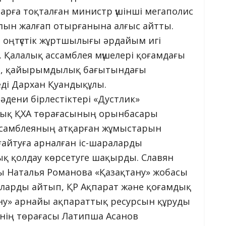
арға тоқталған министр үшінші мегаполис
лын жалғап отырғанына алғыс айтты.
оңтүстік жұртшылығы әрдайым игі
 Қалалық ассамблея мүшелері қоғамдағы
п, қайырымдылық бағытындағы
еді Дархан Қуандықұлы.
әдени бірлестіктері «Дустлик»
лық ҚХА төрағасының орынбасары
самблеяның атқарған жұмыстарын
айтуға арналған іс-шараларды
қ қолдау көрсетуге шақырды. Славян
ы Наталья Романова «Қазақтану» жобасы
аларды айтып, ҚР Ақпарат және қоғамдық
ану» арнайы ақпараттық ресурсын құруды
гінің төрағасы Латипша Асанов