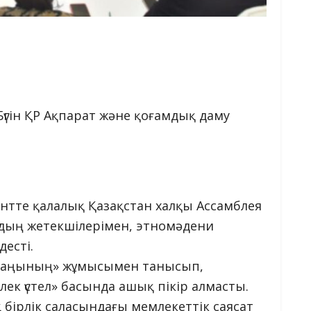
Бүгін ҚР Ақпарат және қоғамдық даму
тте қалалық Қазақстан халқы Ассамблея
ың жетекшілерімен, этномәдени
десті.
 алаңының» жұмысымен танысып,
елек үстел» басында ашық пікір алмасты.
бірлік саласындағы мемлекеттік саясат