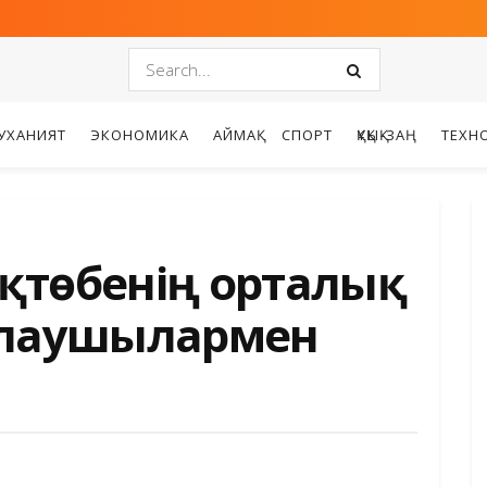
УХАНИЯТ
ЭКОНОМИКА
АЙМАҚ
СПОРТ
ҚҰҚЫҚ-ЗАҢ
ТЕХН
Ақтөбенің орталық
йлаушылармен