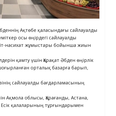
т Әбденнің Ақтөбе қаласындағы сайлауалды
үміткер осы өңірдегі сайлауалды
үгіт-насихат жұмыстары бойынша жиын
дерін қамту үшін Қарақат Әбден өңірлік
 шоғырланған орталық базарға барып,
өзінің сайлауалды бағдарламасының
йін Ақмола облысы, Қарағанды, Астана,
р, Есік қалаларының тұрғындарымен