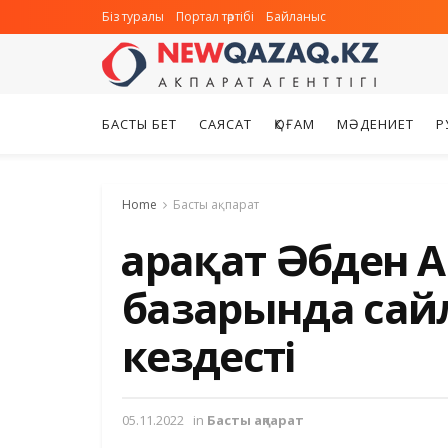
Біз туралы
Портал тәртібі
Байланыс
БАСТЫ БЕТ
САЯСАТ
ҚОҒАМ
МӘДЕНИЕТ
Р
Home
Басты ақпарат
Қарақат Әбден 
базарында са
кездесті
05.11.2022
in
Басты ақпарат