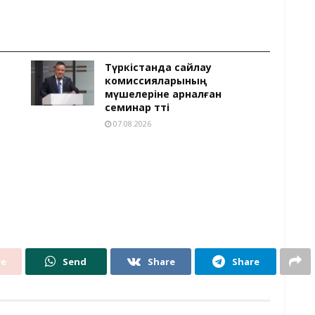
Түркістанда сайлау
комиссияларының
мүшелеріне арналған
семинар өтті
07.08.2026
re
Send
Share
Share