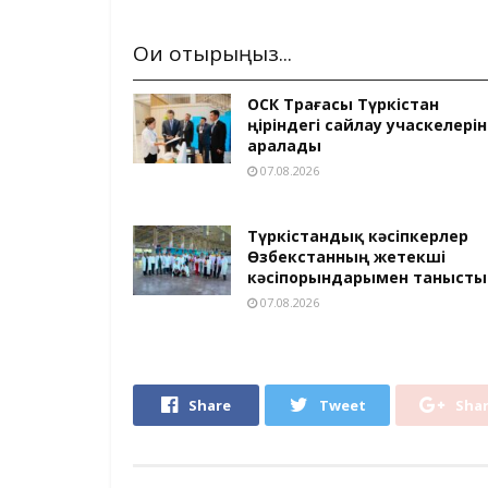
Оқи отырыңыз...
ОСК Төрағасы Түркістан
өңіріндегі сайлау учаскелерін
аралады
07.08.2026
Түркістандық кәсіпкерлер
Өзбекстанның жетекші
кәсіпорындарымен танысты
07.08.2026
Share
Tweet
Sha