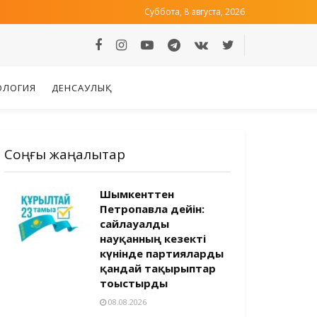
Суббота, 8 августа, 2026
ОЛОГИЯ
ДЕНСАУЛЫҚ
Соңғы жаңалықтар
Шымкенттен
Петропавлға дейін:
сайлауалды
науқанның кезекті
күнінде партияларды
қандай тақырыптар
тоғыстырды
08.08.2026