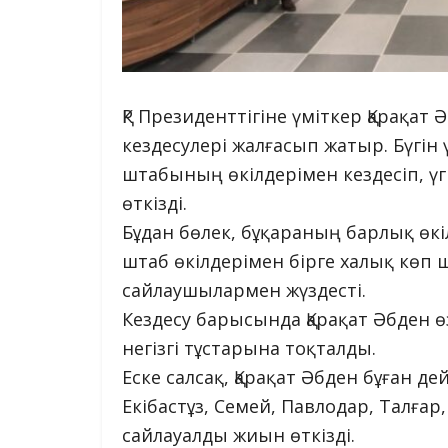
ҚР Президенттігіне үміткер Қарақа
кездесулері жалғасып жатыр. Бүгін 
штабының өкілдерімен кездесіп, 
өткізді.
Бұдан бөлек, бұқараның барлық өкіл
штаб өкілдерімен бірге халық көп
сайлаушылармен жүздесті.
Кездесу барысында Қарақат Әбден 
негізгі тұстарына тоқталды.
Еске салсақ, Қарақат Әбден бұған де
Екібастұз, Семей, Павлодар, Талға
сайлауалды жиын өткізді.