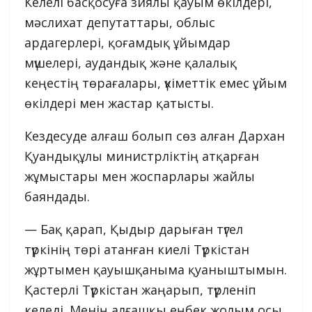
Келелі басқосуға зиялы қауым өкілдері,
мәслихат депутаттары, облыс
ардагерлері, қоғамдық ұйымдар
мүшелері, аудандық және қалалық
кеңестің төрағалары, үкіметтік емес ұйым
өкілдері мен жастар қатысты.
Кездесуде алғаш болып сөз алған Дархан
Қуандықұлы министрліктің атқарған
жұмыстары мен жоспарлары жайлы
баяндады.
— Бақ қарап, Қыдыр дарыған түгел
түркінің төрі атанған киелі Түркістан
жұртымен қауышқаныма қуаныштымын.
Қастерлі Түркістан жаңарып, түрленіп
келеді. Менің алғашқы еңбек жолым осы