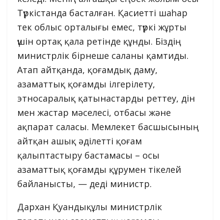
Түркістанда басталған. Қасиетті шаһар
тек облыс орталығы емес, түркі жұрты
үшін ортақ қала ретінде құнды. Біздің
министрлік бірнеше саланы қамтиды.
Атап айтқанда, қоғамдық даму,
азаматтық қоғамды ілгерілету,
этносаралық қатынастарды реттеу, дін
мен жастар мәселесі, отбасы және
ақпарат саласы. Мемлекет басшысының
айтқан ашық әділетті қоғам
қалыптастыру бастамасы – осы
азаматтық қоғамды құрумен тікелей
байланысты, — деді министр.
Дархан Қуандықұлы министрлік