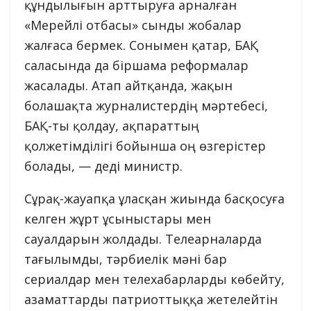
құндылығын арттыруға арналған
«Мерейлі отбасы» сынды жобалар
жалғаса бермек. Сонымен қатар, БАҚ
саласында да біршама реформалар
жасалады. Атап айтқанда, жақын
болашақта журналистердің мәртебесі,
БАҚ-ты қолдау, ақпараттың
қолжетімділігі бойынша оң өзгерістер
болады, — деді министр.
Сұрақ-жауапқа ұласқан жиында басқосуға
келген жұрт ұсыныстары мен
сауалдарын жолдады. Телеарналарда
тағылымды, тәрбиелік мәні бар
сериалдар мен телехабарларды көбейту,
азаматтарды патриоттыққа жетелейтін