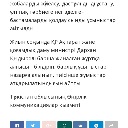
жобаларды жүйелеу, дәстүрлі дінді ұстану,
ұлттық тәрбиеге негізделген
бастамаларды қолдау сынды ұсыныстар
айтылды.
Жиын соңында ҚР Ақпарат және
қоғамдық даму министрі Дархан
Қыдырәлі барша жиналған жұртқа
алғысын білдіріп, барлық ұсыныстар
назарға алынып, тиісінше жұмыстар
атқарылатындығын айтты.
Түркістан облысының Өңірлік
коммуникациялар қызметі