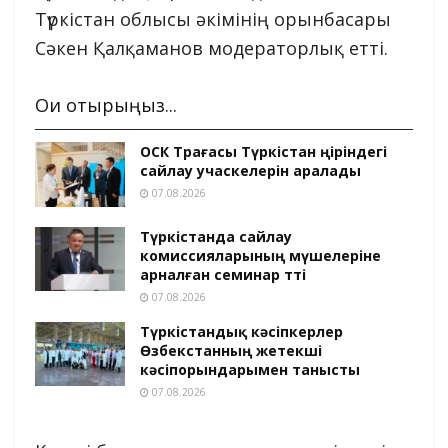
Түркістан облысы әкімінің орынбасары
Сәкен Қалқаманов модераторлық етті.
Оқи отырыңыз...
ОСК Төрағасы Түркістан өңіріндегі
сайлау учаскелерін аралады
07.08.2026
Түркістанда сайлау
комиссияларының мүшелеріне
арналған семинар өтті
07.08.2026
Түркістандық кәсіпкерлер
Өзбекстанның жетекші
кәсіпорындарымен танысты
07.08.2026