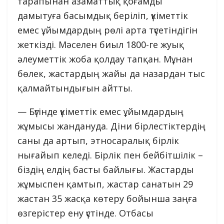
тарапынан азаматтық қоғамды
дамытуға басымдық беріліп, үкіметтік
емес ұйымдардың рөлі арта түсетіндігін
жеткізді. Мәселен биыл 1800-ге жуық
әлеуметтік жоба қолдау тапқан. Мұнан
бөлек, жастардың жайы да назардан тыс
қалмайтындығын айтты.
— Бүгінде үкіметтік емес ұйымдардың
жұмысы жандануда. Діни бірлестіктердің
саны да артып, этносаралық бірлік
нығайып келеді. Бірлік пен бейбітшілік –
біздің елдің басты байлығы. Жастарды
жұмыспен қамтып, жастар санатын 29
жастан 35 жасқа көтеру бойынша заңға
өзгерістер ену үстінде. Отбасы