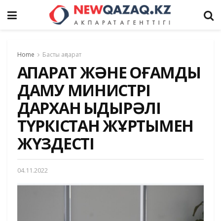
Home
Басты ақпарат
АҚПАРАТ ЖӘНЕ ҚОҒАМДЫҚ
ДАМУ МИНИСТРІ
ДАРХАН ҚЫДЫРӘЛІ
ТҮРКІСТАН ЖҰРТЫМЕН
ЖҮЗДЕСТІ
04.11.2022