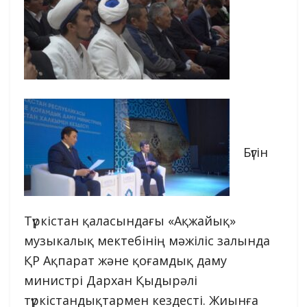
Бүгін
Түркістан қаласындағы «Ақжайық»
музыкалық мектебінің мәжіліс залында
ҚР Ақпарат және қоғамдық даму
министрі Дархан Қыдырәлі
түркістандықтармен кездесті. Жиынға