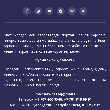
Материалдар мен ақпараттарды портал брендін көрсетіп,
гиперсілтеме жасаған жағдайда ғана қолдануға рұқсат етіледі.
Ақпараттан мәтін, мәтін бөлігі немесе дәйексөз алынғанда
міндетті түрде тиісті сілтеме көрсетілуі керек.
Құпиялылық саясаты
Қазақстан Республикасының Ақпарат және қоғамдық даму
министрлігінің Ақпарат комитетінде тіркеліп
ақпараттық агенттігі ретінде
19.03.2021 ж. №
KZ72VPY00033653
куәлігі берілді.
E-mail:
newqazaq@mail.ru
Телефон:
+7 707 460 8546, +7 701 319 99 91
Мекен жайы:
Қазақстан Республикасы, Шымкент