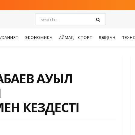
УХАНИЯТ
ЭКОНОМИКА
АЙМАҚ
СПОРТ
ҚҰҚЫҚ-ЗАҢ
ТЕХН
БАЕВ АУЫЛ
Ы
ЕН КЕЗДЕСТІ