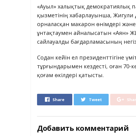
«Ауыл» халықтық демократиялық п
қызметінің хабарлауынша, Жигули
орналасқан макарон өнімдері және
ұнтақтаумен айналысатын «Аян» Ж
сайлауалды бағдарламасының негіз
Содан кейін ел президенттігіне ү
тұрғындарымен кездесті, оған 70-к
қоғам өкілдері қатысты.
Share
Tweet
Sha
Добавить комментарий