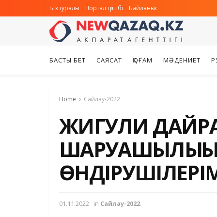
Біз туралы
Портал тәртібі
Байланыс
БАСТЫ БЕТ
САЯСАТ
ҚОҒАМ
МӘДЕНИЕТ
Р
Home
Сайлау-2022
ЖИГУЛИ ДАЙРА
ШАРУАШЫЛЫҒ
ӨНДІРУШІЛЕРІМ
01.11.2022
in
Сайлау-2022