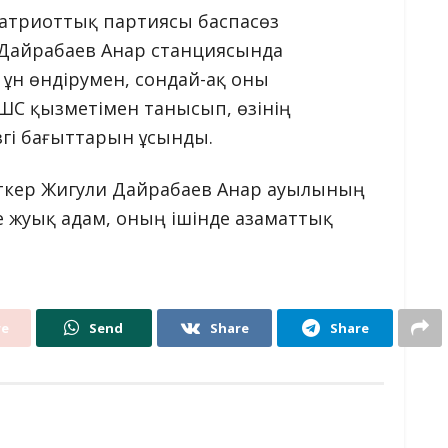
атриоттық партиясы баспасөз
 Дайрабаев Анар станциясында
 ұн өндірумен, сондай-ақ оны
ШС қызметімен танысып, өзінің
гі бағыттарын ұсынды.
міткер Жигули Дайрабаев Анар ауылының
е жуық адам, оның ішінде азаматтық
re
Send
Share
Share