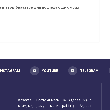
та в этом браузере для последующих моих
INSTAGRAM
YOUTUBE
TELEGRAM
Қазақстан Республикасының Ақпарат және
қоғамдық даму министрлігінің Ақпарат