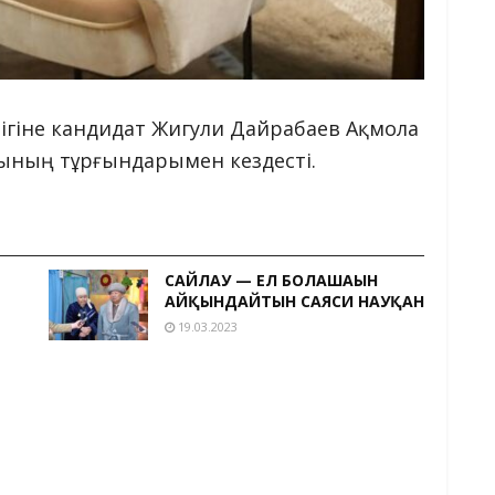
тігіне кандидат Жигули Дайрабаев Ақмола
ының тұрғындарымен кездесті.
САЙЛАУ — ЕЛ БОЛАШАҒЫН
АЙҚЫНДАЙТЫН САЯСИ НАУҚАН
19.03.2023