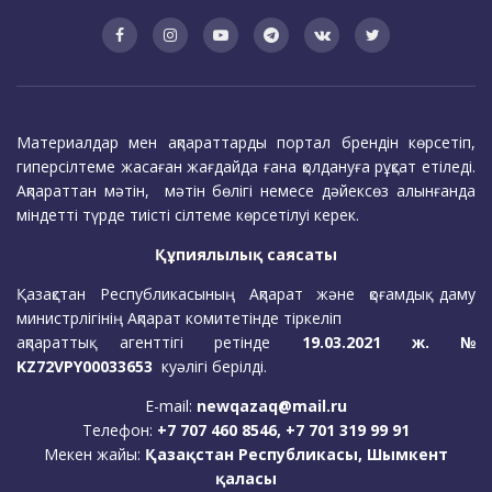
Материалдар мен ақпараттарды портал брендін көрсетіп,
гиперсілтеме жасаған жағдайда ғана қолдануға рұқсат етіледі.
Ақпараттан мәтін, мәтін бөлігі немесе дәйексөз алынғанда
міндетті түрде тиісті сілтеме көрсетілуі керек.
Құпиялылық саясаты
Қазақстан Республикасының Ақпарат және қоғамдық даму
министрлігінің Ақпарат комитетінде тіркеліп
ақпараттық агенттігі ретінде
19.03.2021 ж. №
KZ72VPY00033653
куәлігі берілді.
E-mail:
newqazaq@mail.ru
Телефон:
+7 707 460 8546, +7 701 319 99 91
Мекен жайы:
Қазақстан Республикасы, Шымкент
қаласы