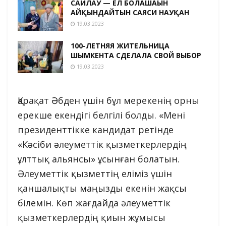
САЙЛАУ — ЕЛ БОЛАШАҒЫН
АЙҚЫНДАЙТЫН САЯСИ НАУҚАН
19.03.2023
100-ЛЕТНЯЯ ЖИТЕЛЬНИЦА
ШЫМКЕНТА СДЕЛАЛА СВОЙ ВЫБОР
19.03.2023
Қарақат Әбден үшін бұл мерекенің орны
ерекше екендігі белгілі болды. «Мені
президенттікке кандидат ретінде
«Кәсіби әлеуметтік қызметкерлердің
ұлттық альянсы» ұсынған болатын.
Әлеуметтік қызметтің еліміз үшін
қаншалықты маңызды екенін жақсы
білемін. Көп жағдайда әлеуметтік
қызметкерлердің қиын жұмысы