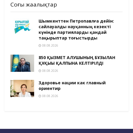
Соңғы жаңалықтар
Шымкенттен Петропавлға дейін:
сайлауалды науқанның кезекті
күнінде партияларды қандай
тақырыптар тоғыстырды
08.08.2026
850 ҚЫЗМЕТ АЛУШЫНЫҢ БҰЗЫЛҒАН
ҚҰҚЫҒЫ ҚАЛПЫНА КЕЛТІРІЛДІ
08.08.2026
Здоровье нации как главный
ориентир
08.08.2026