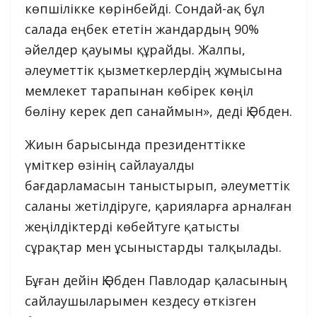
көпшілікке көрінбейді. Сондай-ақ бұл
салада еңбек ететін жандардың 90%
әйелдер қауымы құрайды. Жалпы,
әлеуметтік қызметкерлердің жұмысына
мемлекет тарапынан көбірек көңіл
бөліну керек деп санаймын», деді Қ.Әбден.
Жиын барысында президенттікке
үміткер өзінің сайлауалды
бағдарламасын таныстырып, әлеуметтік
саланы жетілдіруге, қарияларға арналған
жеңілдіктерді көбейтуге қатысты
сұрақтар мен ұсыныстарды талқылады.
Бұған дейін Қ.Әбден Павлодар қаласының
сайлаушыларымен кездесу өткізген