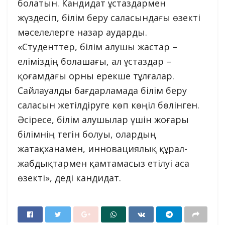
болатын. Кандидат ұстаздармен
жүздесіп, білім беру саласындағы өзекті
мәселелерге назар аударды.
«Студенттер, білім алушы жастар –
еліміздің болашағы, ал ұстаздар –
қоғамдағы орны ерекше тұлғалар.
Сайлауалды бағдарламада білім беру
саласын жетілдіруге көп көңіл бөлінген.
Әсіресе, білім алушылар үшін жоғары
білімнің тегін болуы, олардың
жатақханамен, инновациялық құрал-
жабдықтармен қамтамасыз етілуі аса
өзекті», деді кандидат.