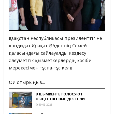
Қазақстан Республикасы президенттігіне
кандидат Қарақат Әбденнің Семей
қаласындағы сайлауалды кездесуі
әлеуметтік қызметкерлердің кәсіби
мерекесімен тұспа-тұс келді.
Оқи отырыңыз...
В ШЫМКЕНТЕ ГОЛОСУЮТ
ОБЩЕСТВЕННЫЕ ДЕЯТЕЛИ
19.03.2023