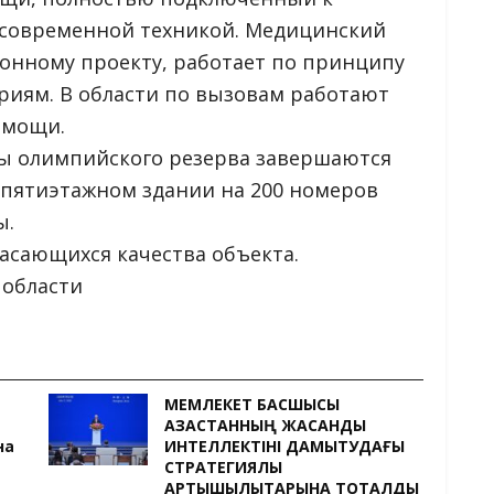
 современной техникой. Медицинский
онному проекту, работает по принципу
ориям. В области по вызовам работают
омощи.
ы олимпийского резерва завершаются
 пятиэтажном здании на 200 номеров
ы.
касающихся качества объекта.
 области
МЕМЛЕКЕТ БАСШЫСЫ
ҚАЗАҚСТАННЫҢ ЖАСАНДЫ
на
ИНТЕЛЛЕКТІНІ ДАМЫТУДАҒЫ
СТРАТЕГИЯЛЫҚ
АРТЫҚШЫЛЫҚТАРЫНА ТОҚТАЛДЫ