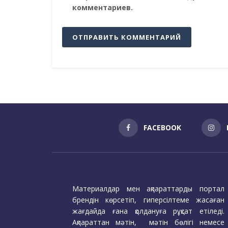
комментариев.
FACEBOOK
Материалдар мен ақпараттарды портал
брендін көрсетіп, гиперсілтеме жасаған
жағдайда ғана қолдануға рұқсат етіледі.
Ақпараттан мәтін, мәтін бөлігі немесе