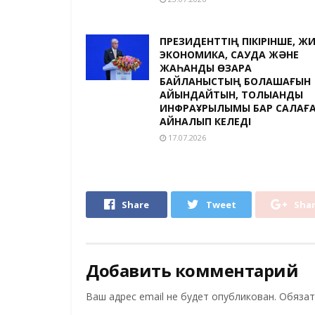
ПРЕЗИДЕНТТІҢ ПІКІРІНШЕ, Ж
ЭКОНОМИКА, САУДА ЖӘНЕ
ЖАҺАНДЫҚ ӨЗАРА
БАЙЛАНЫСТЫҢ БОЛАШАҒЫН
АЙҚЫНДАЙТЫН, ТОЛЫҚҚАНДЫ
ИНФРАҚҰРЫЛЫМЫ БАР САЛАҒ
АЙНАЛЫП КЕЛЕДІ
17.07.2026
Share
Tweet
Sha
Добавить комментарий
Ваш адрес email не будет опубликован.
Обязат