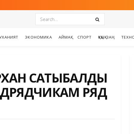
УХАНИЯТ
ЭКОНОМИКА
АЙМАҚ
СПОРТ
ҚҰҚЫҚ-ЗАҢ
ТЕХН
АРХАН САТЫБАЛДЫ
ОДРЯДЧИКАМ РЯД