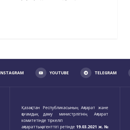
INSTAGRAM
YOUTUBE
TELEGRAM
Қазақстан Республикасының Ақпарат және
қоғамдық даму министрлігінің Ақпарат
комитетінде тіркеліп
ақпараттық агенттігі ретінде
19.03.2021 ж. №