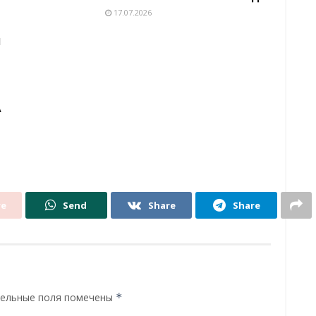
17.07.2026
И
А
re
Send
Share
Share
ельные поля помечены
*