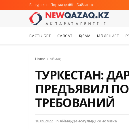
Біз туралы
Портал тәртібі
Байланыс
БАСТЫ БЕТ
САЯСАТ
ҚОҒАМ
МӘДЕНИЕТ
Р
Home
Аймақ
ТУРКЕСТАН: Д
ПРЕДЪЯВИЛ П
ТРЕБОВАНИЙ
18.09.2022
in
Аймақ
,
Денсаулық
,
Экономика