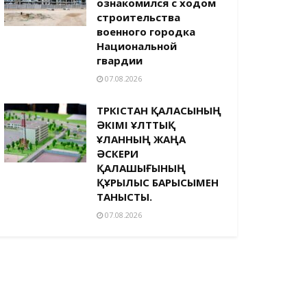
ознакомился с ходом
строительства
военного городка
Национальной
гвардии
07.08.2026
ТҮРКІСТАН ҚАЛАСЫНЫҢ
ӘКІМІ ҰЛТТЫҚ
ҰЛАННЫҢ ЖАҢА
ӘСКЕРИ
ҚАЛАШЫҒЫНЫҢ
ҚҰРЫЛЫС БАРЫСЫМЕН
ТАНЫСТЫ.
07.08.2026