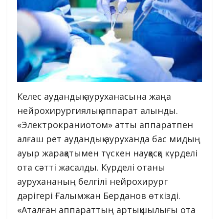
Келес аудандық ауруханасына жаңа
нейрохирургиялық аппарат алынды.
«Электрокраниотом» атты аппаратпен
алғаш рет аудандық ауруханда бас мидың
ауыр жарақатымен түскен науқасқа күрделі
ота сәтті жасалды. Күрделі отаны
аурухананың белгілі нейрохирург
дәрігері Ғалымжан Берданов өткізді.
«Аталған аппараттың артықшылығы ота