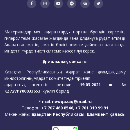
Материалдар мен ақпараттарды портал брендін көрсетіп,
гиперсілтеме жасаған жағдайда ғана қолдануға рұқсат етіледі.
Ақпараттан мәтін, мәтін бөлігі немесе дәйексөз алынғанда
міндетті түрде тиісті сілтеме көрсетілуі керек.
Құпиялылық саясаты
Қазақстан Республикасының Ақпарат және қоғамдық даму
министрлігінің Ақпарат комитетінде тіркеліп
ақпараттық агенттігі ретінде
19.03.2021 ж. №
KZ72VPY00033653
куәлігі берілді.
E-mail:
newqazaq@mail.ru
Телефон:
+7 707 460 8546, +7 701 319 99 91
Мекен жайы:
Қазақстан Республикасы, Шымкент қаласы