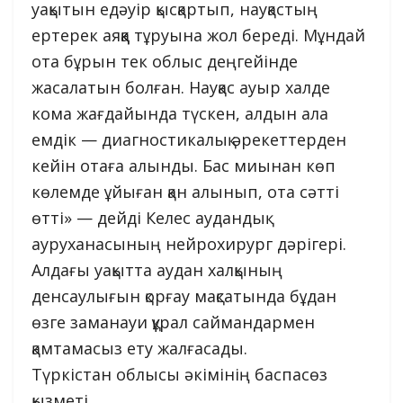
уақытын едәуір қысқартып, науқастың
ертерек аяққа тұруына жол береді. Мұндай
ота бұрын тек облыс деңгейінде
жасалатын болған. Науқас ауыр халде
кома жағдайында түскен, алдын ала
емдік — диагностикалық әрекеттерден
кейін отаға алынды. Бас миынан көп
көлемде ұйыған қан алынып, ота сәтті
өтті» — дейді Келес аудандық
ауруханасының нейрохирург дәрігері.
Алдағы уақытта аудан халқының
денсаулығын қорғау мақсатында бұдан
өзге заманауи құрал саймандармен
қамтамасыз ету жалғасады.
Түркістан облысы әкімінің баспасөз
қызметі