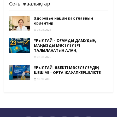
Соңғы жаңалықтар
Здоровье нации как главный
ориентир
08.08.2026
ҚҰРЫЛТАЙ – ҚОҒАМДЫҚ ДАМУДЫҢ
МАҢЫЗДЫ МӘСЕЛЕЛЕРІ
ТАЛҚЫЛАНАТЫН АЛАҢ
08.08.2026
ҚҰРЫЛТАЙ: ӨЗЕКТІ МӘСЕЛЕЛЕРДІҢ
ШЕШІМІ – ОРТАҚ ЖАУАПКЕРШІЛІКТЕ
08.08.2026