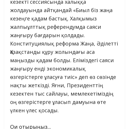
кезекті сессиясында халыққа
жолдауында айтқандай «Биыл біз жаңа
кезеңге қадам бастық. Халқымыз
жалпыұлттық референдумда саяси
жаңғыру бағдарын қолдады.
Конституциялық реформа Жаңа, Әділетті
Қазақстанды құру жолындағы аса
маңызды қадам болды. Еліміздегі саяси
жаңғыру енді экономикалық
өзгерістерге ұласуға тиіс» деп өз сөзінде
нақты жеткізді. Яғни, Президенттің
кезектен тыс сайлауы, мемлекетіміздің
оң өзгерістерге ұласып дамуына өте
үлкен үлес қосады.
Оқи отырыңыз...