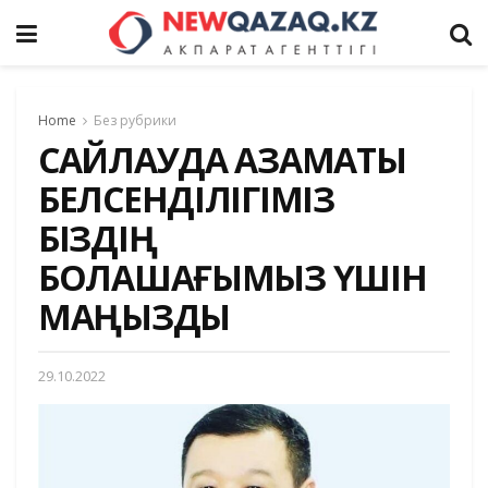
Home
Без рубрики
САЙЛАУДА АЗАМАТЫҚ
БЕЛСЕНДІЛІГІМІЗ
БІЗДІҢ
БОЛАШАҒЫМЫЗ ҮШІН
МАҢЫЗДЫ
29.10.2022