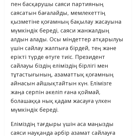
пен басқарушы саяси партияның
саясатын бағалайды, мемлекеттің
қызметіне қоғамның бақылау жасауына
мүмкіндік береді, саяси жанжалдың
алдын алады. Осы міндеттер атқарылуы
үшін сайлау жалпыға бірдей, тең және
ерікті түрде өтуге тиіс. Президент
сайлауы біздің еліміздің бірлігі мен
тұтастығының, азаматтық қоғамның
айнасын айшықтайтын күн. Елімізге
жаңа серпін әкеліп ғана қоймай,
болашаққа нық қадам жасауға үлкен
мүмкіндік береді.
Еліміздің тағдыры үшін аса маңызды
саяси науқанда әрбір азамат сайлауға