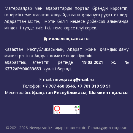
Материалдар мен ақпараттарды портал брендін көрсетіп,
гиперсілтеме жасаған жағдайда ғана қолдануға рұқсат етіледі.
Ақпараттан мәтін, мәтін бөлігі немесе дәйексөз алынғанда
міндетті түрде тиісті сілтеме көрсетілуі керек.
Құпиялылық саясаты
Қазақстан Республикасының Ақпарат және қоғамдық даму
министрлігінің Ақпарат комитетінде тіркеліп
ақпараттық агенттігі ретінде
19.03.2021 ж. №
KZ72VPY00033653
куәлігі берілді.
E-mail:
newqazaq@mail.ru
Телефон:
+7 707 460 8546, +7 701 319 99 91
Мекен жайы:
Қазақстан Республикасы, Шымкент қаласы
© 2021-2026. Newqazaq.kz - ақпараттық агенттігі. Барлық құқықтар сақталған