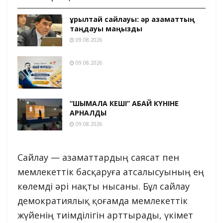
Құрылтай сайлауы: әр азаматтың
таңдауы маңызды
09.08.2026
09.08.2026
“ШЫМҚАЛА КЕШІ” АБАЙ КҮНІНЕ
АРНАЛДЫ
09.08.2026
Сайлау — азаматтардың саясат пен
мемлекеттік басқаруға атсалысуының ең
көлемді әрі нақты нысаны. Бұл сайлау
демократиялық қоғамда мемлекеттік
жүйенің тиімділігін арттырады, үкімет