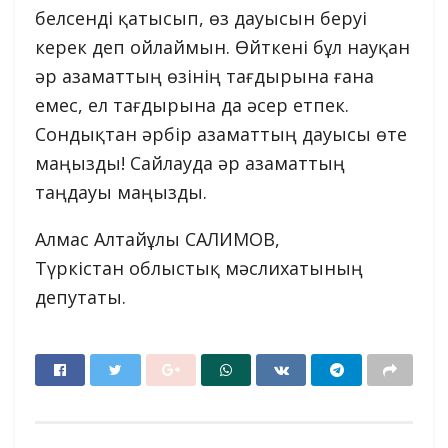
белсенді қатысып, өз дауысын беруі
керек деп ойлаймын. Өйткені бұл науқан
әр азаматтың өзінің тағдырына ғана
емес, ел тағдырына да әсер етпек.
Сондықтан әрбір азаматтың дауысы өте
маңызды! Сайлауда әр азаматтың
таңдауы маңызды.
Алмас Алтайұлы САЛИМОВ,
Түркістан облыстық мәслихатының
депутаты.