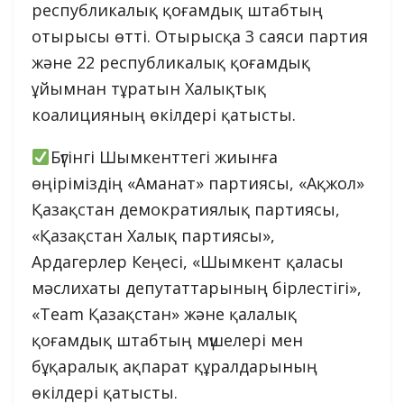
республикалық қоғамдық штабтың
отырысы өтті. Отырысқа 3 саяси партия
және 22 республикалық қоғамдық
ұйымнан тұратын Халықтық
коалицияның өкілдері қатысты.
Бүгінгі Шымкенттегі жиынға
өңіріміздің «Аманат» партиясы, «Ақжол»
Қазақстан демократиялық партиясы,
«Қазақстан Халық партиясы»,
Ардагерлер Кеңесі, «Шымкент қаласы
мәслихаты депутаттарының бірлестігі»,
«Team Қазақстан» және қалалық
қоғамдық штабтың мүшелері мен
бұқаралық ақпарат құралдарының
өкілдері қатысты.