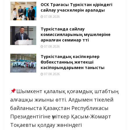
ОСК Төрағасы Түркістан өңіріндегі
сайлау учаскелерін аралады
07.08.2026
Түркістанда сайлау
комиссияларының мүшелеріне
арналған семинар өтті
07.08.2026
Түркістандық кәсіпкерлер
Өзбекстанның жетекші
кәсіпорындарымен танысты
07.08.2026
Шымкент қалалық қоғамдық штабтың
алғашқы жиыны өтті. Алдымен тікелей
байланыста Қазақстан Республикасы
Президентігіне үміткер Қасым-Жомарт
Тоқаевты қолдау жөніндегі