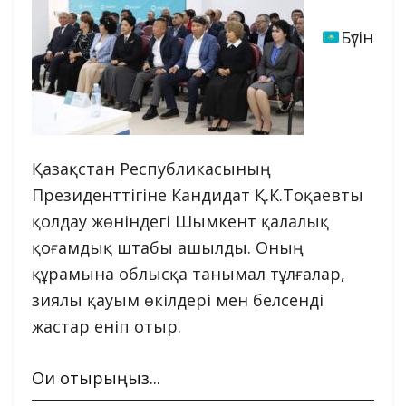
Бүгін
Қазақстан Республикасының
Президенттігіне Кандидат Қ.К.Тоқаевты
қолдау жөніндегі Шымкент қалалық
қоғамдық штабы ашылды. Оның
құрамына облысқа танымал тұлғалар,
зиялы қауым өкілдері мен белсенді
жастар еніп отыр.
Оқи отырыңыз...