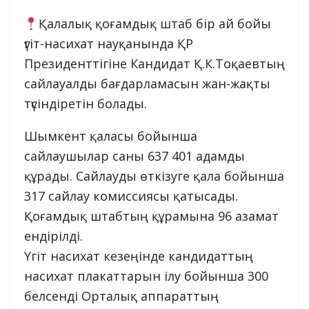
Қалалық қоғамдық штаб бір ай бойы
үгіт-насихат науқанында ҚР
Президенттігіне Кандидат Қ.К.Тоқаевтың
сайлауалды бағдарламасын жан-жақты
түсіндіретін болады.
Шымкент қаласы бойынша
сайлаушылар саны 637 401 адамды
құрады. Сайлауды өткізуге қала бойынша
317 сайлау комиссиясы қатысады.
Қоғамдық штабтың құрамына 96 азамат
ендірілді.
Үгіт насихат кезеңінде кандидаттың
насихат плакаттарын ілу бойынша 300
белсенді Орталық аппараттың