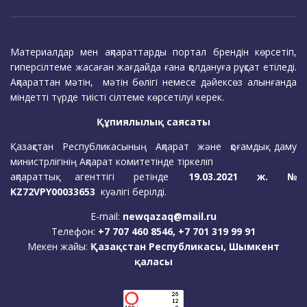
Материалдар мен ақпараттарды портал брендін көрсетіп,
гиперсілтеме жасаған жағдайда ғана қолдануға рұқсат етіледі.
Ақпараттан мәтін, мәтін бөлігі немесе дәйексөз алынғанда
міндетті түрде тиісті сілтеме көрсетілуі керек.
Құпиялылық саясаты
Қазақстан Республикасының Ақпарат және қоғамдық даму
министрлігінің Ақпарат комитетінде тіркеліп
ақпараттық агенттігі ретінде
19.03.2021 ж. №
KZ72VPY00033653
куәлігі берілді.
E-mail:
newqazaq@mail.ru
Телефон:
+7 707 460 8546, +7 701 319 99 91
Мекен жайы:
Қазақстан Республикасы, Шымкент
қаласы