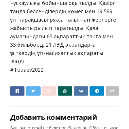
нұсқаулығы бойынша оқытылды. Қазіргі
таңда белсенділердің көмегімен 19 599
үгіт парақшасы рұқсат алынған жерлерге
жабыстырылып таратылды. Қала
аумағындағы 65 ақпараттық тақта мен
33 бильборд, 21 ЛЭД экрандарға
үміткердің үгіт-насихаттық ақпараты
ілінді.
#Toqaev2022
Добавить комментарий
Ваш адрес email не будет опубликован.
Обязательные