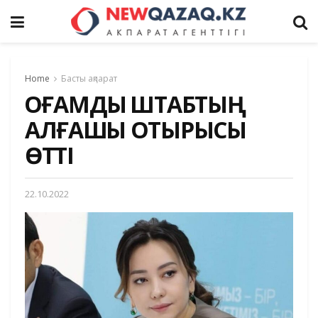
Home
Басты ақпарат
ҚОҒАМДЫҚ ШТАБТЫҢ
АЛҒАШҚЫ ОТЫРЫСЫ
ӨТТІ
22.10.2022