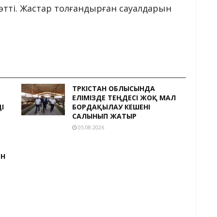
өтті. Жастар толғандырған сауалдарын
ТҮРКІСТАН ОБЛЫСЫНДА
ЕЛІМІЗДЕ ТЕҢДЕСІ ЖОҚ МАЛ
І
БОРДАҚЫЛАУ КЕШЕНІ
САЛЫНЫП ЖАТЫР
05.08.2026
ЕН