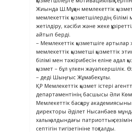
қызметшілерге мотивациялық серпін
Жиында Ш.Мұқан мемлекеттік қызме
мемлекеттік қызметшілердің білімі м
жетілдіру, кәсіби және жеке құзіре
айтып берді.
– Мемлекеттік қызметшіге артылар 
мемлекеттік қызметші қызметтік этик
білімі мен тәжірибесін еліне адал қ
қызмет – бұл үлкен жауапкершілік.
– деді Шыңғыс Жұмабекұлы.
ҚР Мемлекеттік қызмет істері аген
департаментінің басшысы Әли Көм
Мемлекеттік басқару академиясы
директоры Әділет Нысанбаев мұнда
халық алдындағы патриоттық сезімі
септігін тигізетініне тоқталды.