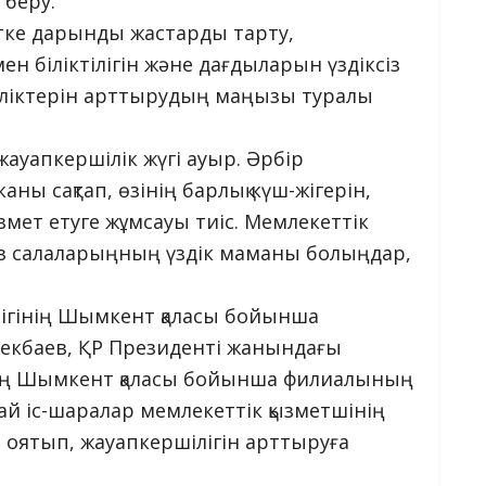
 беру.
тке дарынды жастарды тарту,
ен біліктілігін және дағдыларын үздіксіз
ттіліктерін арттырудың маңызы туралы
жауапкершілік жүгі ауыр. Әрбір
аны сақтап, өзінің барлық күш-жігерін,
ызмет етуге жұмсауы тиіс. Мемлекеттік
 Өз салаларыңның үздік маманы болыңдар,
ттігінің Шымкент қаласы бойынша
екбаев, ҚР Президенті жанындағы
ның Шымкент қаласы бойынша филиалының
й іс-шаралар мемлекеттік қызметшінің
н оятып, жауапкершілігін арттыруға