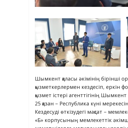
Шымкент қаласы әкімінің бірінші 
қызметкерлермен кездесіп, еркін фо
қызмет істері агенттігінің Шымкен
25 қазан – Республика күні мереке
Кездесуді өткізудегі мақсат – мемле
«Б» корпусының мемлекеттік әкімші