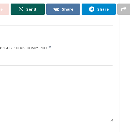
re
Send
Share
Share
ельные поля помечены
*