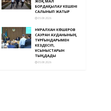
ЖОҚ МАЛ
БОРДАҚЫЛАУ КЕШЕНІ
САЛЫНЫП ЖАТЫР
05.08.2026
НҰРАЛХАН КӨШЕРОВ
САУРАН АУДАНЫНЫҢ
ТҰРҒЫНДАРЫМЕН
КЕЗДЕСІП,
ҰСЫНЫСТАРЫН
ТЫҢДАДЫ
05.08.2026