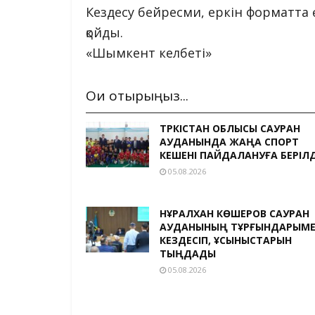
Кездесу бейресми, еркін форматта 
қойды.
«Шымкент келбеті»
Оқи отырыңыз...
ТҮРКІСТАН ОБЛЫСЫ САУРАН
АУДАНЫНДА ЖАҢА СПОРТ
КЕШЕНІ ПАЙДАЛАНУҒА БЕРІЛД
05.08.2026
НҰРАЛХАН КӨШЕРОВ САУРАН
АУДАНЫНЫҢ ТҰРҒЫНДАРЫМ
КЕЗДЕСІП, ҰСЫНЫСТАРЫН
ТЫҢДАДЫ
05.08.2026