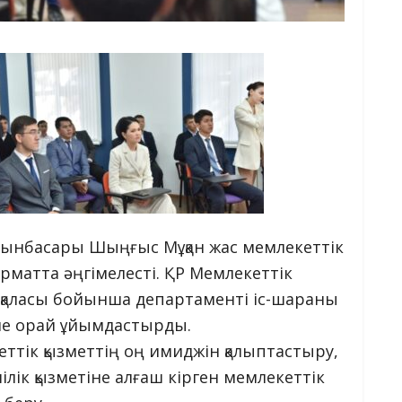
орынбасары Шыңғыс Мұқан жас мемлекеттік
рматта әңгімелесті. ҚР Мемлекеттік
т қаласы бойынша департаменті іс-шараны
сіне орай ұйымдастырды.
кеттік қызметтің оң имиджін қалыптастыру,
лік қызметіне алғаш кірген мемлекеттік