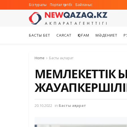
Біз туралы
Портал тәртібі
Байланыс
БАСТЫ БЕТ
САЯСАТ
ҚОҒАМ
МӘДЕНИЕТ
Р
Home
Басты ақпарат
МЕМЛЕКЕТТІК ҚЫ
ЖАУАПКЕРШІЛІ
20.10.2022
in
Басты ақпарат