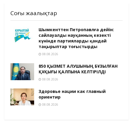
Соңғы жаңалықтар
Шымкенттен Петропавлға дейін:
сайлауалды науқанның кезекті
күнінде партияларды қандай
тақырыптар тоғыстырды
08.08.2026
850 ҚЫЗМЕТ АЛУШЫНЫҢ БҰЗЫЛҒАН
ҚҰҚЫҒЫ ҚАЛПЫНА КЕЛТІРІЛДІ
08.08.2026
Здоровье нации как главный
ориентир
08.08.2026