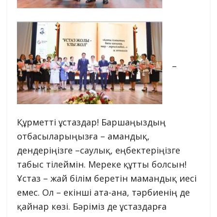
–
Құрметті ұстаздар! Баршаңыздың
отбасыларыңызға – амандық,
дендеріңізге –саулық, еңбектеріңізге
табыс тілеймін. Мереке құтты болсын!
Ұстаз – жай білім беретін мамандық иесі
емес. Ол – екінші ата-ана, тәрбиенің де
қайнар көзі. Бәріміз де ұстаздарға