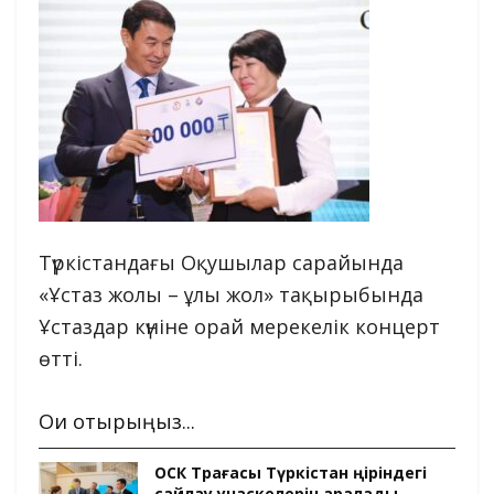
Түркістандағы Оқушылар сарайында
«Ұстаз жолы – ұлы жол» тақырыбында
Ұстаздар күніне орай мерекелік концерт
өтті.
Оқи отырыңыз...
ОСК Төрағасы Түркістан өңіріндегі
сайлау учаскелерін аралады