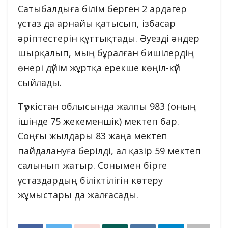
Сатыбалдыға білім берген 2 ардагер
ұстаз да арнайы қатысып, ізбасар
әріптестерін құттықтады. Әуезді әндер
шырқалып, мың бұралған бишілердің
өнері дүйім жұртқа ерекше көңіл-күй
сыйлады.
Түркістан облысында жалпы 983 (оның
ішінде 75 жекеменшік) мектеп бар.
Соңғы жылдары 83 жаңа мектеп
пайдалануға берілді, ал қазір 59 мектеп
салынып жатыр. Сонымен бірге
ұстаздардың біліктілігін көтеру
жұмыстары да жалғасады.