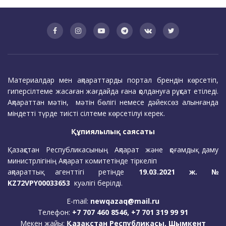
Материалдар мен ақпараттарды портал брендін көрсетіп,
гиперсілтеме жасаған жағдайда ғана қолдануға рұқсат етіледі.
Ақпараттан мәтін, мәтін бөлігі немесе дәйексөз алынғанда
міндетті түрде тиісті сілтеме көрсетілуі керек.
Құпиялылық саясаты
Қазақстан Республикасының Ақпарат және қоғамдық даму
министрлігінің Ақпарат комитетінде тіркеліп
ақпараттық агенттігі ретінде
19.03.2021 ж. №
KZ72VPY00033653
куәлігі берілді.
E-mail:
newqazaq@mail.ru
Телефон:
+7 707 460 8546, +7 701 319 99 91
Мекен жайы:
Қазақстан Республикасы, Шымкент