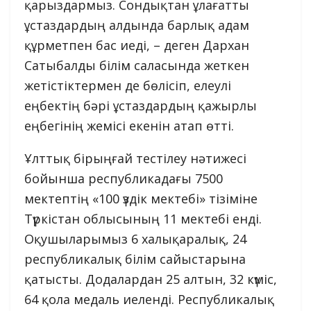
қарыздармыз. Сондықтан ұлағатты
ұстаздардың алдында барлық адам
құрметпен бас иеді, – деген Дархан
Сатыбалды білім саласында жеткен
жетістіктермен де бөлісіп, елеулі
еңбектің бәрі ұстаздардың қажырлы
еңбегінің жемісі екенін атап өтті.
Ұлттық бірыңғай тестілеу нәтижесі
бойынша республикадағы 7500
мектептің «100 үздік мектебі» тізіміне
Түркістан облысының 11 мектебі енді.
Оқушыларымыз 6 халықаралық, 24
республикалық білім сайыстарына
қатысты. Додалардан 25 алтын, 32 күміс,
64 қола медаль иеленді. Республикалық