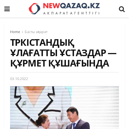
Home
Басты ақпарат
ТҮРКІСТАНДЫҚ
ҰЛАҒАТТЫ ҰСТАЗДАР —
ҚҰРМЕТ ҚҰШАҒЫНДА
03.10.2022