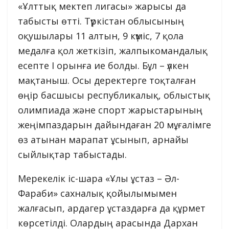
«Ұлттық мектеп лигасы» жарысы да
табысты өтті. Түркістан облысының
оқушылары 11 алтын, 9 күміс, 7 қола
медалға қол жеткізіп, жалпыкомандалық
есепте I орынға ие болды. Бұл – үлкен
мақтаныш. Осы деректерге тоқталған
өңір басшысы республикалық, облыстық
олимпиада және спорт жарыстарының
жеңімпаздарын дайындаған 20 мұғалімге
өз атынан марапат ұсынып, арнайы
сыйлықтар табыстады.
Мерекелік іс-шара «Ұлы ұстаз – Әл-
Фараби» сахналық қойылымымен
жалғасып, ардагер ұстаздарға да құрмет
көрсетілді. Олардың арасында Дархан