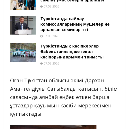
07.08.2026
Түркістанда сайлау
комиссияларының мүшелеріне
арналған семинар өтті
07.08.2026
Түркістандық кәсіпкерлер
Өзбекстанның жетекші
кәсіпорындарымен танысты
07.08.2026
Оған Түркістан облысы әкімі Дархан
Амангелдіұлы Сатыбалды қатысып, білім
саласында аянбай еңбек еткен барша
ұстаздар қауымын кәсіби мерекесімен
құттықтады.