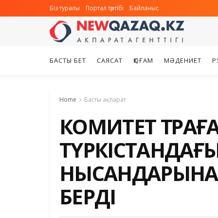
Біз туралы
Портал тәртібі
Байланыс
БАСТЫ БЕТ
САЯСАТ
ҚОҒАМ
МӘДЕНИЕТ
Р
Home
Басты ақпарат
КОМИТЕТ ТӨРАҒ
ТҮРКІСТАНДАҒЫ
НЫСАНДАРЫНА
БЕРДІ