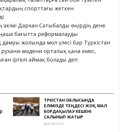
қтардың спорттағы жеткен
і.
ң əкімі Дархан Сатыбалды өңірдің дене
ңаша бағытта реформалауды
 дамуы жолында мол үлесі бар Түркістан
рухани-мəдени орталық қана емес,
ған іргелі аймақ болады деп
ТҮРКІСТАН ОБЛЫСЫНДА
ЕЛІМІЗДЕ ТЕҢДЕСІ ЖОҚ МАЛ
І
БОРДАҚЫЛАУ КЕШЕНІ
САЛЫНЫП ЖАТЫР
05.08.2026