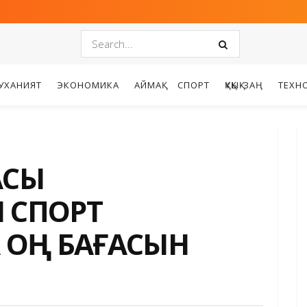
УХАНИЯТ
ЭКОНОМИКА
АЙМАҚ
СПОРТ
ҚҰҚЫҚ-ЗАҢ
ТЕХН
АСЫ
 СПОРТ
 ОҢ БАҒАСЫН