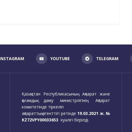
INSTAGRAM
YOUTUBE
TELEGRAM
Қазақстан Республикасының Ақпарат және
қоғамдық даму министрлігінің Ақпарат
комитетінде тіркеліп
ақпараттық агенттігі ретінде
19.03.2021 ж. №
KZ72VPY00033653
куәлігі берілді.