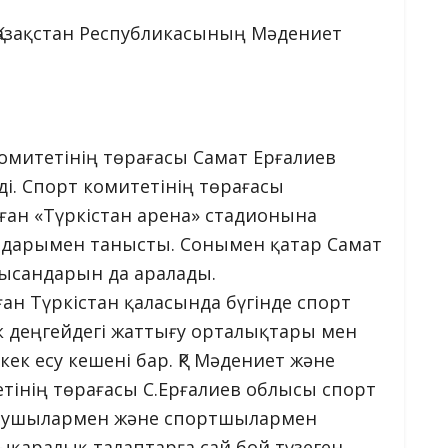
Қазақстан Республикасының Мəдениет
комитетінің төрағасы Самат Ерғалиев
ді. Спорт комитетінің төрағасы
ған «Түркістан арена» стадионына
лдарымен танысты. Сонымен қатар Самат
нысандарын да аралады.
ған Түркістан қаласында бүгінде спорт
к деңгейдегі жаттығу орталықтары мен
кек есу кешені бар. ҚР Мəдениет жəне
етінің төрағасы С.Ерғалиев облысы спорт
рушылармен және спортшылармен
лықаралық талаптарға сай бой түзеген