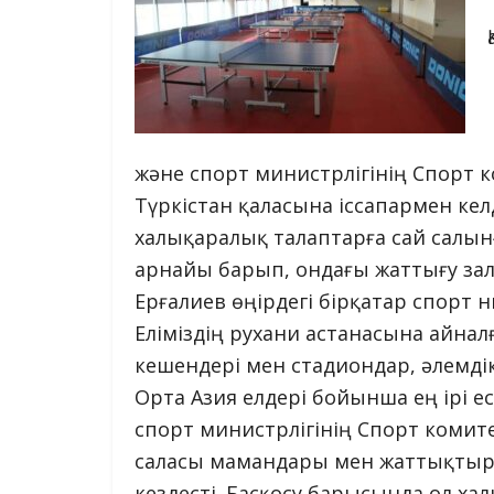
жəне спорт министрлігінің Спорт 
Түркістан қаласына іссапармен кел
халықаралық талаптарға сай салын
арнайы барып, ондағы жаттығу за
Ерғалиев өңірдегі бірқатар спорт 
Еліміздің рухани астанасына айнал
кешендері мен стадиондар, əлемді
Орта Азия елдері бойынша ең ірі ес
спорт министрлігінің Спорт комит
саласы мамандары мен жаттықты
кездесті. Басқосу барысында ол ха