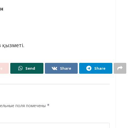
ЕН
 қызметі.
re
Send
Share
Share
ельные поля помечены
*