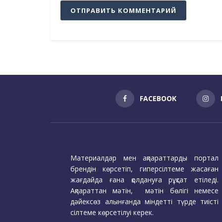
FACEBOOK
Материалдар мен ақпараттарды портал
брендін көрсетіп, гиперсілтеме жасаған
жағдайда ғана қолдануға рұқсат етіледі.
Ақпараттан мәтін, мәтін бөлігі немесе
дәйексөз алынғанда міндетті түрде тиісті
сілтеме көрсетілуі керек.