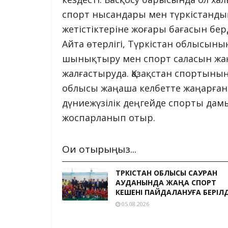
спорт нысандары мен түркістанды
жетістіктеріне жоғары бағасын берд
Айта өтерлігі, Түркістан облысыны
шынықтыру мен спорт саласын жа
жалғастыруда. Қазақстан спортының
облысы жаңаша келбетте жаңарған 
дүниежүзілік деңгейде спорты дамы
жоспарланып отыр.
Оқи отырыңыз...
ТҮРКІСТАН ОБЛЫСЫ САУРАН
АУДАНЫНДА ЖАҢА СПОРТ
КЕШЕНІ ПАЙДАЛАНУҒА БЕРІЛД
05.08.2026