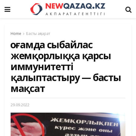
Home
Басты ақпарат
Қоғамда сыбайлас
жемқорлыққа қарсы
иммунитетті
қалыптастыру — басты
мақсат
29.09.2022