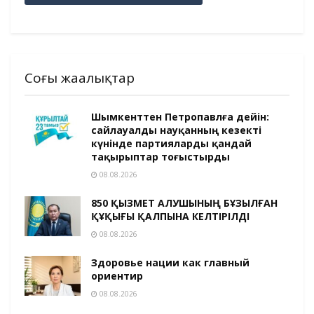
Соңғы жаңалықтар
Шымкенттен Петропавлға дейін:
сайлауалды науқанның кезекті
күнінде партияларды қандай
тақырыптар тоғыстырды
08.08.2026
850 ҚЫЗМЕТ АЛУШЫНЫҢ БҰЗЫЛҒАН
ҚҰҚЫҒЫ ҚАЛПЫНА КЕЛТІРІЛДІ
08.08.2026
Здоровье нации как главный
ориентир
08.08.2026