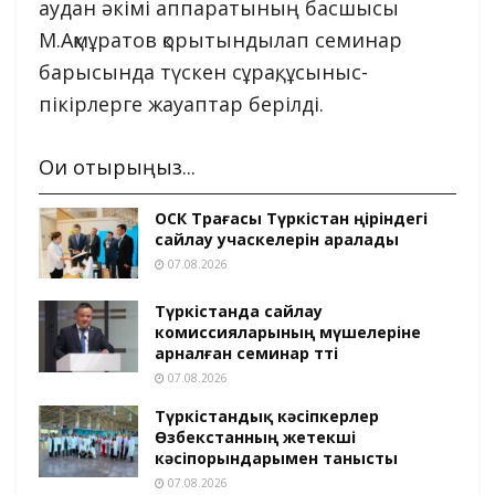
аудан әкімі аппаратының басшысы
М.Ақмұратов қорытындылап семинар
барысында түскен сұрақ, ұсыныс-
пікірлерге жауаптар берілді.
Оқи отырыңыз...
ОСК Төрағасы Түркістан өңіріндегі
сайлау учаскелерін аралады
07.08.2026
Түркістанда сайлау
комиссияларының мүшелеріне
арналған семинар өтті
07.08.2026
Түркістандық кәсіпкерлер
Өзбекстанның жетекші
кәсіпорындарымен танысты
07.08.2026