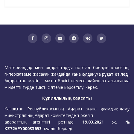
Материалдар мен ақпараттарды портал брендін көрсетіп,
гиперсілтеме жасаған жағдайда ғана қолдануға рұқсат етіледі.
Ақпараттан мәтін, мәтін бөлігі немесе дәйексөз алынғанда
міндетті түрде тиісті сілтеме көрсетілуі керек.
Құпиялылық саясаты
Қазақстан Республикасының Ақпарат және қоғамдық даму
министрлігінің Ақпарат комитетінде тіркеліп
ақпараттық агенттігі ретінде
19.03.2021 ж. №
KZ72VPY00033653
куәлігі берілді.