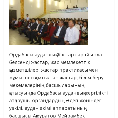
Ордабасы аудандық Жастар сарайында
белсенді жастар, жас мемлекеттік
қызметшілер, жастар практикасымен
жұмыспен қамтылған жастар, білім беру
мекемелерінің басшыларының
қатысуында Ордабасы аудандық жергілікті
атқарушы органдардың Әдеп жөніндегі
уәкілі, аудан әкімі аппаратының
басшысы Ақмұратов Мейрамбек