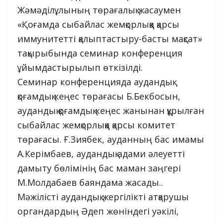
Жәмәділұлының төрағалық жасаумен
«Қоғамда сыбайлас жемқорлыққа қарсы
иммунитетті қалыптастыру-басты мақсат»
тақырыбында семинар конференция
ұйымдастырылып өткізілді.
Семинар конференцияда аудандық
қоғамдық кеңес төрағасы Б.Бекбосын,
аудандық қоғамдық кеңес жанынан құрылған
сыбайлас жемқорлыққа қарсы комитет
төрағасы. Ғ.Зиябек, ауданның бас имамы
А.Керімбаев, аудандық адами әлеуетті
дамыту бөлімінің бас маман заңгері
М.Молдабаев баяндама жасады..
Мәжілісті аудандық жергілікті атқарушы
органдардың Әдеп жөніндегі уәкілі,