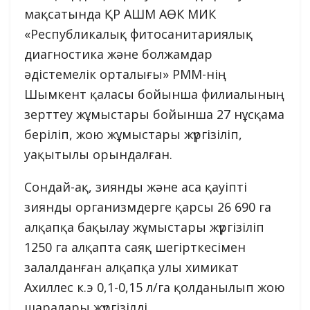
мақсатында ҚР АШМ АӨК МИК
«Республикалық фитосанитариялық
диагностика және болжамдар
әдістемелік орталығы» РММ-нің
Шымкент қаласы бойынша филиалының
зерттеу жұмыстары бойынша 27 нұсқама
беріліп, жою жұмыстары жүргізіліп,
уақытылы орындалған.
Сондай-ақ, зиянды және аса қауіпті
зиянды организмдерге қарсы 26 690 га
алқапқа бақылау жұмыстары жүргізіліп
1250 га алқапта саяқ шегірткесімен
залалданған алқапқа улы химикат
Ахиллес к.э 0,1-0,15 л/га қолданылып жою
шаралары жүргізілді