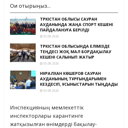
Оқи отырыңыз...
ТҮРКІСТАН ОБЛЫСЫ САУРАН
АУДАНЫНДА ЖАҢА СПОРТ КЕШЕНІ
ПАЙДАЛАНУҒА БЕРІЛДІ
05.08.2026
ТҮРКІСТАН ОБЛЫСЫНДА ЕЛІМІЗДЕ
ТЕҢДЕСІ ЖОҚ МАЛ БОРДАҚЫЛАУ
КЕШЕНІ САЛЫНЫП ЖАТЫР
05.08.2026
НҰРАЛХАН КӨШЕРОВ САУРАН
АУДАНЫНЫҢ ТҰРҒЫНДАРЫМЕН
КЕЗДЕСІП, ҰСЫНЫСТАРЫН ТЫҢДАДЫ
05.08.2026
Инспекцияның мемлекеттік
инспекторлары карантинге
жатқызылған өнімдерді бақылау-