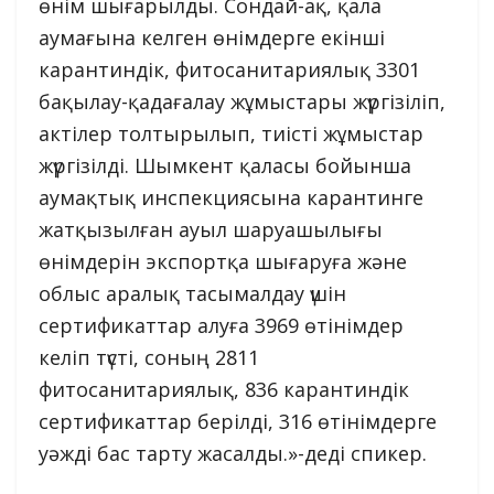
өнім шығарылды. Сондай-ақ, қала
аумағына келген өнімдерге екінші
карантиндік, фитосанитариялық 3301
бақылау-қадағалау жұмыстары жүргізіліп,
актілер толтырылып, тиісті жұмыстар
жүргізілді. Шымкент қаласы бойынша
аумақтық инспекциясына карантинге
жатқызылған ауыл шаруашылығы
өнімдерін экспортқа шығаруға және
облыс аралық тасымалдау үшін
сертификаттар алуға 3969 өтінімдер
келіп түсті, соның 2811
фитосанитариялық, 836 карантиндік
сертификаттар берілді, 316 өтінімдерге
уәжді бас тарту жасалды.»-деді спикер.