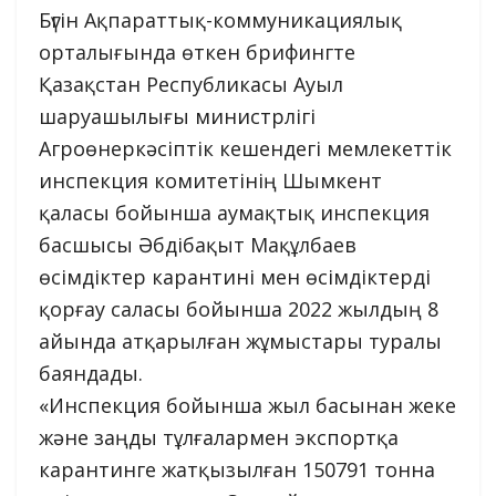
Бүгін Ақпараттық-коммуникациялық
орталығында өткен брифингте
Қазақстан Республикасы Ауыл
шаруашылығы министрлігі
Агроөнеркәсіптік кешендегі мемлекеттік
инспекция комитетінің Шымкент
қаласы бойынша аумақтық инспекция
басшысы Әбдібақыт Мақұлбаев
өсімдіктер карантині мен өсімдіктерді
қорғау саласы бойынша 2022 жылдың 8
айында атқарылған жұмыстары туралы
баяндады.
«Инспекция бойынша жыл басынан жеке
және заңды тұлғалармен экспортқа
карантинге жатқызылған 150791 тонна