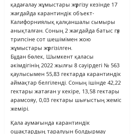
қадағалау жұмыстары жүргізу кезінде 17
жағдайда карантиндік объект-
Калифорниялық қалқаншалы сымыры
анықталған. Соның 2 жағдайда батыс гүл
трипсіне сот шешімімен жою
жұмыстары жүргізілген.
Бұдан бөлек, Шымкент қаласы
әкімдігінің 2022 жылғы 8 сәуірдегі № 563
қаулысымен 55,83 гектарда карантиндік
аймақтар белгіленді. Соның ішінде 42,22
гектары жатаған у кекіре, 13,58 гектары
арамсояу, 0,03 гектары шығыстың жеміс
жемірі.
Қала аумағында карантиндік
ошақтардың таралуын болдырмау