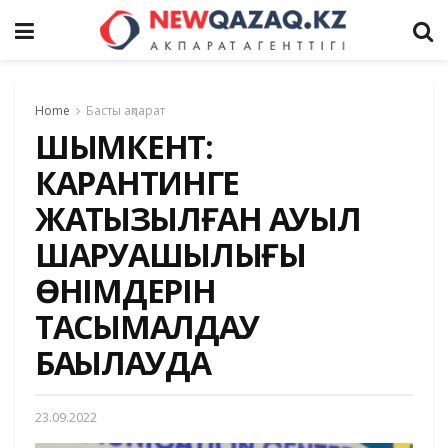
Home
Басты ақпарат
ШЫМКЕНТ:
КАРАНТИНГЕ
ЖАТҚЫЗЫЛҒАН АУЫЛ
ШАРУАШЫЛЫҒЫ
ӨНІМДЕРІН
ТАСЫМАЛДАУ
БАҚЫЛАУДА
23.09.2022