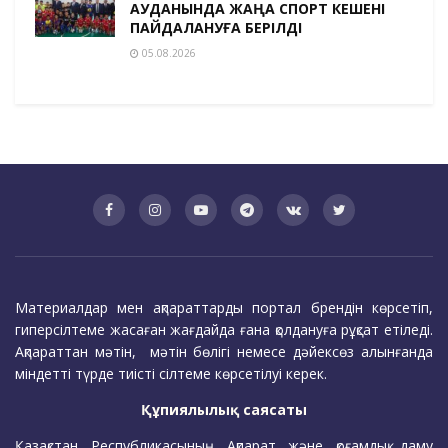
АУДАНЫНДА ЖАҢА СПОРТ КЕШЕНІ
ПАЙДАЛАНУҒА БЕРІЛДІ
05.08.2026
Материалдар мен ақпараттарды портал брендін көрсетіп,
гиперсілтеме жасаған жағдайда ғана қолдануға рұқсат етіледі.
Ақпараттан мәтін, мәтін бөлігі немесе дәйексөз алынғанда
міндетті түрде тиісті сілтеме көрсетілуі керек.
Құпиялылық саясаты
Қазақстан Республикасының Ақпарат және қоғамдық даму