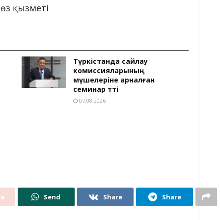
сөз қызметі
Түркістанда сайлау
комиссияларының
мүшелеріне арналған
семинар өтті
07.08.2026
re
Send
Share
Share