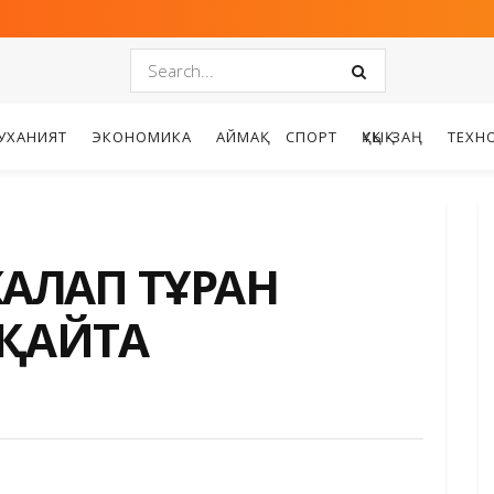
УХАНИЯТ
ЭКОНОМИКА
АЙМАҚ
СПОРТ
ҚҰҚЫҚ-ЗАҢ
ТЕХН
ЛҒАП ТҰРҒАН
 ҚАЙТА