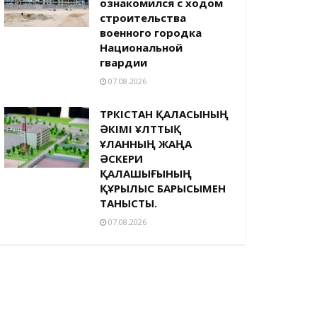
ознакомился с ходом
строительства
военного городка
Национальной
гвардии
07.08.2026
ТҮРКІСТАН ҚАЛАСЫНЫҢ
ӘКІМІ ҰЛТТЫҚ
ҰЛАННЫҢ ЖАҢА
ӘСКЕРИ
ҚАЛАШЫҒЫНЫҢ
ҚҰРЫЛЫС БАРЫСЫМЕН
ТАНЫСТЫ.
07.08.2026