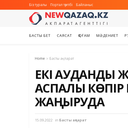
Біз туралы
Портал тәртібі
Байланыс
БАСТЫ БЕТ
САЯСАТ
ҚОҒАМ
МӘДЕНИЕТ
Р
Home
Басты ақпарат
ЕКІ АУДАНДЫ ЖА
АСПАЛЫ КӨПІР
ЖАҢҒЫРУДА
15.09.2022
in
Басты ақпарат