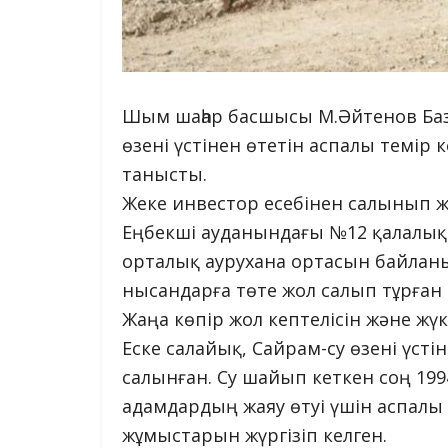
Шым шаһар басшысы М.Әйтенов Баз
өзені үстінен өтетін аспалы темі
танысты.
Жеке инвестор есебінен салынып жа
Еңбекші ауданындағы №12 қалалық
орталық аурухана ортасын байланы
нысандарға төте жол салып тұрған
Жаңа көпір жол кептелісін және жүкт
Еске салайық, Сайрам-су өзені үсті
салынған. Су шайып кеткен соң 19
адамдардың жаяу өтуі үшін аспалы т
жұмыстарын жүргізіп келген.