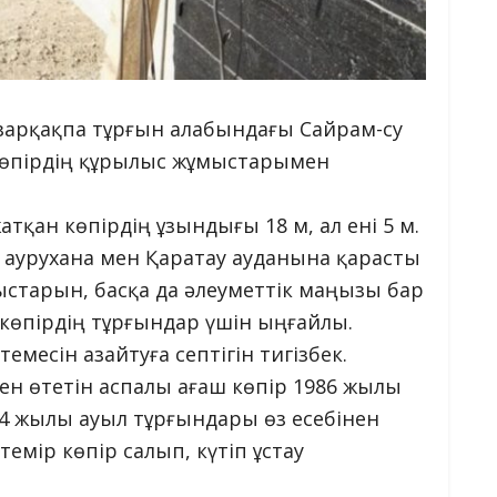
арқақпа тұрғын алабындағы Сайрам-су
р көпірдің құрылыс жұмыстарымен
тқан көпірдің ұзындығы 18 м, ал ені 5 м.
 аурухана мен Қаратау ауданына қарасты
старын, басқа да әлеуметтік маңызы бар
 көпірдің тұрғындар үшін ыңғайлы.
емесін азайтуға септігін тигізбек.
нен өтетін аспалы ағаш көпір 1986 жылы
94 жылы ауыл тұрғындары өз есебінен
емір көпір салып, күтіп ұстау