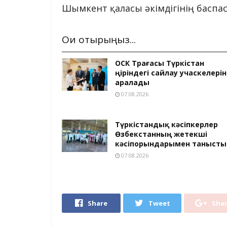
Шымкент қаласы әкімдігінің баспа
Оқи отырыңыз...
ОСК Төрағасы Түркістан
өңіріндегі сайлау учаскелерін
аралады
07.08.2026
Түркістандық кәсіпкерлер
Өзбекстанның жетекші
кәсіпорындарымен танысты
07.08.2026
Share
Tweet
Sha