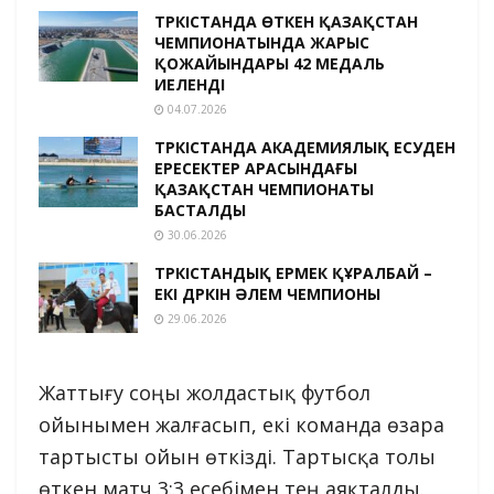
ТҮРКІСТАНДА ӨТКЕН ҚАЗАҚСТАН
ЧЕМПИОНАТЫНДА ЖАРЫС
ҚОЖАЙЫНДАРЫ 42 МЕДАЛЬ
ИЕЛЕНДІ
04.07.2026
ТҮРКІСТАНДА АКАДЕМИЯЛЫҚ ЕСУДЕН
ЕРЕСЕКТЕР АРАСЫНДАҒЫ
ҚАЗАҚСТАН ЧЕМПИОНАТЫ
БАСТАЛДЫ
30.06.2026
ТҮРКІСТАНДЫҚ ЕРМЕК ҚҰРАЛБАЙ –
ЕКІ ДҮРКІН ӘЛЕМ ЧЕМПИОНЫ
29.06.2026
Жаттығу соңы жолдастық футбол
ойынымен жалғасып, екі команда өзара
тартысты ойын өткізді. Тартысқа толы
өткен матч 3:3 есебімен тең аяқталды.