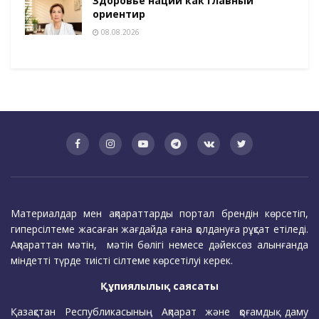
Здоровье нации как главный
ориентир
08.08.2026
Материалдар мен ақпараттарды портал брендін көрсетіп,
гиперсілтеме жасаған жағдайда ғана қолдануға рұқсат етіледі.
Ақпараттан мәтін, мәтін бөлігі немесе дәйексөз алынғанда
міндетті түрде тиісті сілтеме көрсетілуі керек.
Құпиялылық саясаты
Қазақстан Республикасының Ақпарат және қоғамдық даму