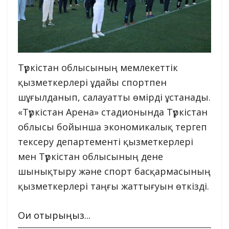
Түркістан облысының мемлекеттік
қызметкерлері ұдайы спортпен
шұғылданып, салауатты өмірді ұстанады.
«Түркістан Арена» стадионында Түркістан
облысы бойынша экономикалық тергеп
тексеру департементі қызметкерлері
мен Түркістан облысының дене
шынықтыру және спорт басқармасының
қызметкерлері таңғы жаттығуын өткізді.
Оқи отырыңыз...