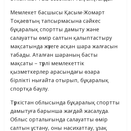
Мемлекет басшысы Қасым-Жомарт
Тоқаевтың тапсырмасына сәйкес
бұқаралық спортты дамыту және
салауатты өмір салтын қалыптастыру
мақсатында жүзеге асқан шара жалғасын
табады. Аталған шараның басты
мақсаты – түрлі мемлекеттік
қызметкерлер арасындағы өзара
бірлікті нығайта отырып, бұқаралық
спортқа баулу.
Түркістан облысында бұқаралық спортты
дамытуға барынша жағдай жасалуда.
Облыс орталығында салауатты өмір
салтын ұстану, оны насихаттау, ұзақ