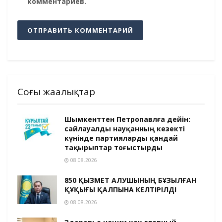
комментариев.
Соңғы жаңалықтар
Шымкенттен Петропавлға дейін:
сайлауалды науқанның кезекті
күнінде партияларды қандай
тақырыптар тоғыстырды
08.08.2026
850 ҚЫЗМЕТ АЛУШЫНЫҢ БҰЗЫЛҒАН
ҚҰҚЫҒЫ ҚАЛПЫНА КЕЛТІРІЛДІ
08.08.2026