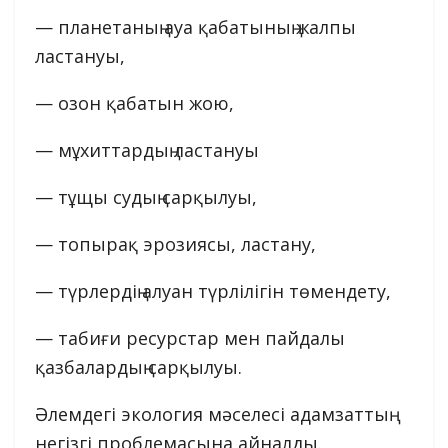
— планетаның ауа қабатының жалпы
ластануы,
— озон қабатын жою,
— мұхиттардың ластануы
— тұщы судың сарқылуы,
— топырақ эрозиясы, ластану,
— түрлердің алуан түрлілігін төмендету,
— табиғи ресурстар мен пайдалы
қазбалардың сарқылуы.
Әлемдегі экология мәселесі адамзаттың
негізгі проблемасына айналды.