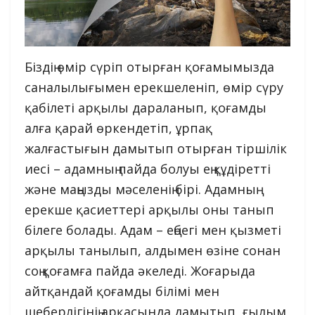
Біздің өмір сүріп отырған қоғамымызда
саналылығымен ерекшеленіп, өмір сүру
қабілеті арқылы дараланып, қоғамды
алға қарай өркендетіп, ұрпақ
жалғастығын дамытып отырған тіршілік
иесі – адамның пайда болуы ең құдіретті
және маңызды мәселенің бірі. Адамның
ерекше қасиеттері арқылы оны танып
білeге болады. Адам – еңбегі мен қызметі
арқылы танылып, алдымен өзіне сонан
соң қоғамға пайда әкеледі. Жоғарыда
айтқандай қоғамды білімі мен
шеберлігінің арқасында дамытып, ғылым