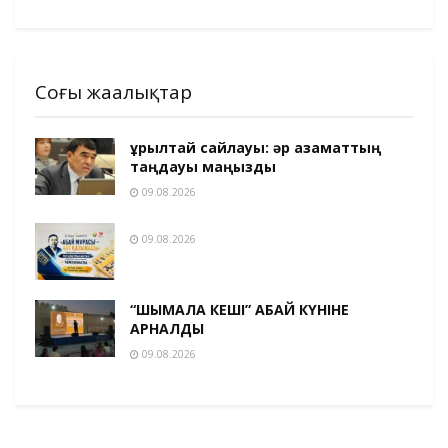
Соңғы жаңалықтар
Құрылтай сайлауы: әр азаматтың
таңдауы маңызды
09.08.2026
09.08.2026
“ШЫМҚАЛА КЕШІ” АБАЙ КҮНІНЕ
АРНАЛДЫ
09.08.2026