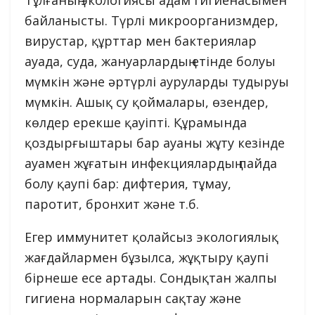
Тұлғаның экологиясы адам гигиенасымен
байланысты. Түрлі микроорганизмдер,
вирустар, құрттар мен бактериялар
ауада, суда, жануарлардың етінде болуы
мүмкін және әртүрлі ауруларды тудыруы
мүмкін. Ашық су қоймалары, өзендер,
көлдер ерекше қауіпті. Құрамында
қоздырғыштары бар ауаны жұту кезінде
ауамен жұғатын инфекциялардың пайда
болу қаупі бар: дифтерия, тұмау,
паротит, бронхит және т.б.
Егер иммунитет қолайсыз экологиялық
жағдайлармен бұзылса, жұқтыру қаупі
бірнеше есе артады. Сондықтан жалпы
гигиена нормаларын сақтау және