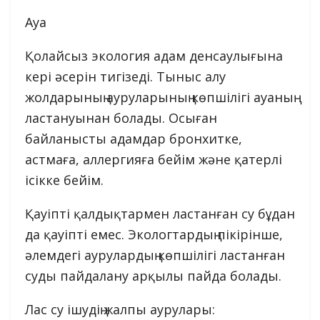
Ауа
Қолайсыз экология адам денсаулығына
кері әсерін тигізеді. Тыныс алу
жолдарының ауруларының көпшілігі ауаның
ластануынан болады. Осыған
байланысты адамдар бронхитке,
астмаға, аллергияға бейім және қатерлі
ісікке бейім.
Қауіпті қалдықтармен ластанған су бұдан
да қауіпті емес. Экологтардың пікірінше,
әлемдегі аурулардың көпшілігі ластанған
суды пайдалану арқылы пайда болады.
Лас су ішудің жалпы аурулары: