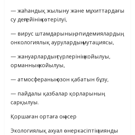
— жаһандық жылыну және мұхиттардағы
су деңгейінің көтерілуі,
— вирус штамдарының, эпидемиялардың,
онкологиялық аурулардың мутациясы,
— жануарлардың түрлерінің жойылуы,
орманның жойылуы,
— атмосфераның озон қабатын бұзу,
— пайдалы қазбалар қорларының
сарқылуы.
Қоршаған ортаға оң әсер
Экологиялық ахуал өнеркәсіптің зиянды