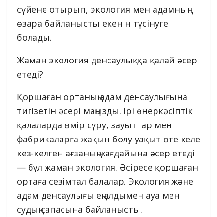
сүйене отырып, экология мен адамның
өзара байланысты екенін түсінуге
болады.
Жаман экология денсаулыққа қалай әсер
етеді?
Қоршаған ортаның адам денсаулығына
тигізетін әсері маңызды. Ірі өнеркәсіптік
қалаларда өмір сүру, зауыттар мен
фабрикаларға жақын болу уақыт өте келе
кез-келген ағзаның жағдайына әсер етеді
— бұл жаман экология. Әсіресе қоршаған
ортаға сезімтал балалар. Экология және
адам денсаулығы ең алдымен ауа мен
судың сапасына байланысты.