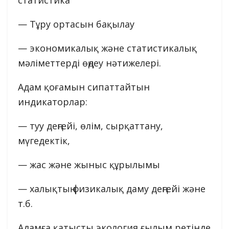
статистика
— Тұру ортасын бақылау
— экономикалық және статистикалық
мәліметтерді өңдеу нәтижелері.
Адам қоғамын сипаттайтын
индикаторлар:
— туу деңгейі, өлім, сырқаттану,
мүгедектік,
— жас және жыныс құрылымы
— халықтың физикалық даму деңгейі және
т.б.
Адамға қатысты экология ғылым ретінде