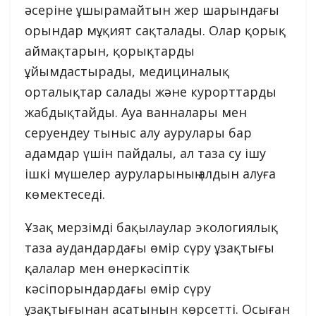
әсеріне ұшырамайтын жер шарындағы
орындар мұқият сақталады. Олар қорық
аймақтарын, қорықтарды
ұйымдастырады, медициналық
орталықтар салады және курорттарды
жабдықтайды. Ауа ванналары мен
серуендеу тыныс алу аурулары бар
адамдар үшін пайдалы, ал таза су ішу
ішкі мүшелер ауруларының алдын алуға
көмектеседі.
Ұзақ мерзімді бақылаулар экологиялық
таза аудандардағы өмір сүру ұзақтығы
қалалар мен өнеркәсіптік
кәсіпорындардағы өмір сүру
ұзақтығынан асатынын көрсетті. Осыған