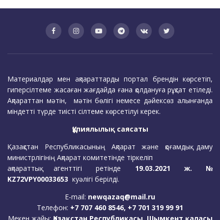
Материалдар мен ақпараттарды портал брендін көрсетіп,
гиперсілтеме жасаған жағдайда ғана қолдануға рұқсат етіледі.
Ақпараттан мәтін, мәтін бөлігі немесе дәйексөз алынғанда
міндетті түрде тиісті сілтеме көрсетілуі керек.
Құпиялылық саясаты
Қазақстан Республикасының Ақпарат және қоғамдық даму
министрлігінің Ақпарат комитетінде тіркеліп
ақпараттық агенттігі ретінде
19.03.2021 ж. №
KZ72VPY00033653
куәлігі берілді.
E-mail:
newqazaq@mail.ru
Телефон:
+7 707 460 8546, +7 701 319 99 91
Мекен жайы:
Қазақстан Республикасы, Шымкент қаласы