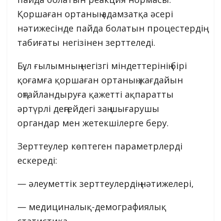
Қоршаған ортаның адамзатқа әсері
нәтижесінде пайда болатын процестердің
табиғаты негізінен зерттеледі.
Бұл ғылымның негізгі міндеттерінің бірі
қоғамға қоршаған ортаның жағдайын
оңтайландыруға қажетті ақпаратты
әртүрлі деңгейдегі заң шығарушы
органдар мен жетекшілерге беру.
Зерттеулер көптеген параметрлерді
ескереді:
— әлеуметтік зерттеулердің нәтижелері,
— медициналық-демографиялық