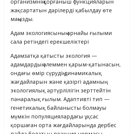
организмнің қорғаныш функцияларын
жақсартатын дәрілерді қабылдау өте
маңызды.
Адам экологиясының арнайы ғылыми
сала ретіндегі ерекшеліктері
Адамзатқа қатысты экология —
адамдардың әлеммен қарым-қатынасын,
ондағы өмір сүрудің динамикалық
жағдайларын және қазіргі адамның
экологиялық әртүрлілігін зерттейтін
пәнаралық ғылым. Адаптивті тип —
генетикалық байланысты болмауы
мүмкін популяциялардағы ұқсас
қоршаған орта жағдайларында дербес
пайда болатын реакция нормасы.