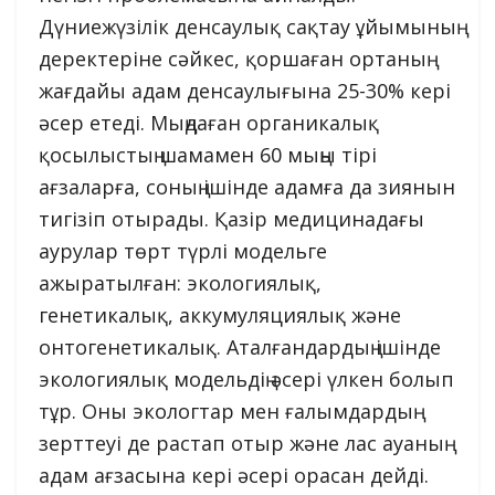
Дүниежүзілік денсаулық сақтау ұйымының
деректеріне сәйкес, қоршаған ортаның
жағдайы адам денсаулығына 25-30% кері
әсер етеді. Мыңдаған органикалық
қосылыстың шамамен 60 мыңы тірі
ағзаларға, соның ішінде адамға да зиянын
тигізіп отырады. Қазір медицинадағы
аурулар төрт түрлі модельге
ажыратылған: экологиялық,
генетикалық, аккумуляциялық және
онтогенетикалық. Аталғандардың ішінде
экологиялық модельдің әсері үлкен болып
тұр. Оны экологтар мен ғалымдардың
зерттеуі де растап отыр және лас ауаның
адам ағзасына кері әсері орасан дейді.