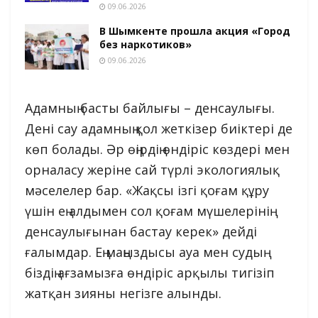
09.06.2026
В Шымкенте прошла акция «Город
без наркотиков»
09.06.2026
Адамның басты байлығы – денсаулығы.
Дені сау адамның қол жеткізер биіктері де
көп болады. Әр өңірдің өндіріс көздері мен
орналасу жеріне сай түрлі экологиялық
мәселелер бар. «Жақсы ізгі қоғам құру
үшін ең алдымен сол қоғам мүшелерінің
денсаулығынан бастау керек» дейді
ғалымдар. Ең маңыздысы ауа мен судың
біздің ағзамызға өндіріс арқылы тигізіп
жатқан зияны негізге алынды.