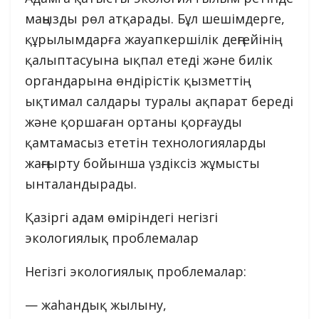
маңызды рөл атқарады. Бұл шешімдерге,
құрылымдарға жауапкершілік деңгейінің
қалыптасуына ықпал етеді және билік
органдарына өндірістік қызметтің
ықтимал салдары туралы ақпарат береді
және қоршаған ортаны қорғауды
қамтамасыз ететін технологияларды
жаңғырту бойынша үздіксіз жұмысты
ынталандырады.
Қазіргі адам өміріндегі негізгі
экологиялық проблемалар
Негізгі экологиялық проблемалар:
— жаһандық жылыну,