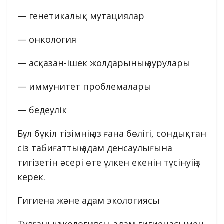
— генетикалық мутациялар
— онкология
— асқазан-ішек жолдарының аурулары
— иммунитет проблемалары
— бедеулік
Бұл бүкіл тізімнің аз ғана бөлігі, сондықтан
сіз табиғаттың адам денсаулығына
тигізетін әсері өте үлкен екенін түсінуіңіз
керек.
Гигиена және адам экологиясы