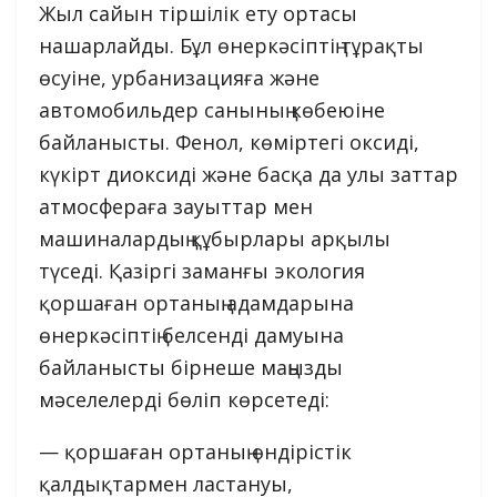
Жыл сайын тіршілік ету ортасы
нашарлайды. Бұл өнеркәсіптің тұрақты
өсуіне, урбанизацияға және
автомобильдер санының көбеюіне
байланысты. Фенол, көміртегі оксиді,
күкірт диоксиді және басқа да улы заттар
атмосфераға зауыттар мен
машиналардың құбырлары арқылы
түседі. Қазіргі заманғы экология
қоршаған ортаның адамдарына
өнеркәсіптің белсенді дамуына
байланысты бірнеше маңызды
мәселелерді бөліп көрсетеді:
— қоршаған ортаның өндірістік
қалдықтармен ластануы,