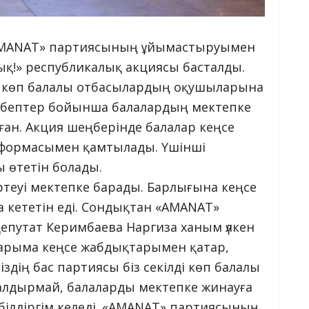
е «AMANAT» партиясының ұйымастыруымен
ық!» республикалық акциясы басталды.
е көп балалы отбасылардың оқушыларына
себептер бойынша балалардың мектепке
ан. Акция шеңберінде балалар кеңсе
 формасымен қамтылады. Үшінші
 өтетін болады.
ртеуі мектепке барады. Барлығына кеңсе
а кететін еді. Сондықтан «AMANAT»
епутат Керимбаева Наргиза ханым үлкен
аларыма кеңсе жабдықтарымен қатар,
здің бас партиясы біз секілді көп балалы
лдырмай, балаларды мектепке жинауға
 білдіргім келеді. «AMANAT» партиясының