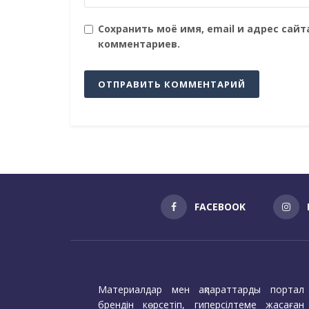
Сохранить моё имя, email и адрес сай
комментариев.
FACEBOOK
Материалдар мен ақпараттарды портал
брендін көрсетіп, гиперсілтеме жасаған