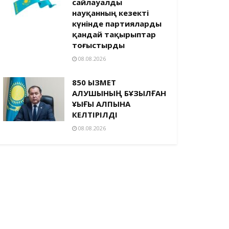
сайлауалды
науқанның кезекті
күнінде партияларды
қандай тақырыптар
тоғыстырды
08.08.2026
850 ҚЫЗМЕТ
АЛУШЫНЫҢ БҰЗЫЛҒАН
ҚҰҚЫҒЫ ҚАЛПЫНА
КЕЛТІРІЛДІ
08.08.2026