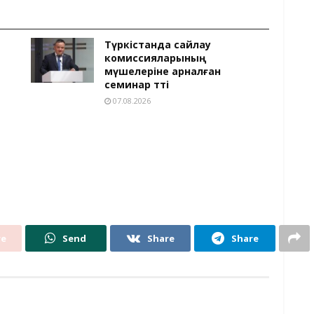
Түркістанда сайлау
комиссияларының
мүшелеріне арналған
семинар өтті
07.08.2026
re
Send
Share
Share