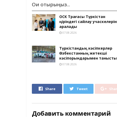
Оқи отырыңыз...
ОСК Төрағасы Түркістан
өңіріндегі сайлау учаскелерін
аралады
07.08.2026
Түркістандық кәсіпкерлер
Өзбекстанның жетекші
кәсіпорындарымен танысты
07.08.2026
Share
Tweet
Sha
Добавить комментарий