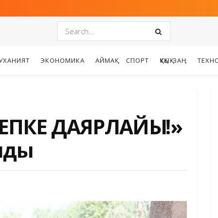
УХАНИЯТ
ЭКОНОМИКА
АЙМАҚ
СПОРТ
ҚҰҚЫҚ-ЗАҢ
ТЕХН
ПКЕ ДАЯРЛАЙЫҚ!»
лды