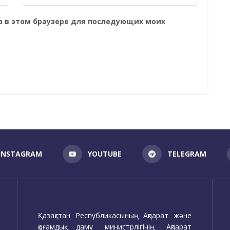
та в этом браузере для последующих моих
INSTAGRAM
YOUTUBE
TELEGRAM
Қазақстан Республикасының Ақпарат және
қоғамдық даму министрлігінің Ақпарат