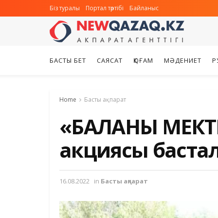
Біз туралы
Портал тәртібі
Байланыс
БАСТЫ БЕТ
САЯСАТ
ҚОҒАМ
МӘДЕНИЕТ
Р
Home
Басты ақпарат
«БАЛАНЫ МЕКТЕ
акциясы баста
16.08.2022
in
Басты ақпарат