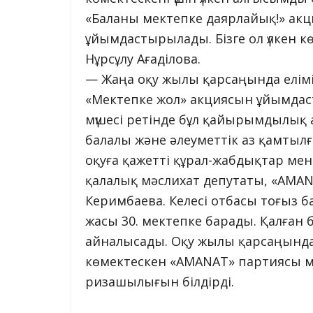
«Баланы мектепке даярлайық!» акц
ұйымдастырылады. Бізге ол үлкен к
Нұрсұлу Ағаділова.
— Жаңа оқу жылы қарсаңында елімі
«Мектепке жол» акциясын ұйымда
мүшесі ретінде бұл қайырымдылық 
балалы және әлеуметтік аз қамтылғ
оқуға қажетті құрал-жабдықтар мен
қалалық мәслихат депутаты, «AMAN
Керимбаева. Келесі отбасы тоғыз 
жасы 30. мектепке барады. Қалған 
айналысады. Оқу жылы қарсаңында
көмектескен «AMANAT» партиясы м
ризашылығын білдірді.