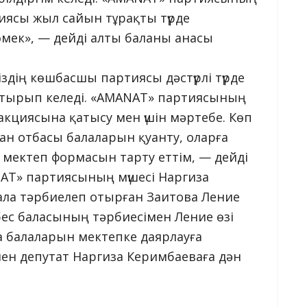
иясы жыл сайын тұрақты түрде
өмек», — дейді алты баланы анасы
здің көшбасшы партиясы дәстүрлі түрде
стырып келеді. «AMANAT» партиясының
акциясына қатысу мен үшін мәртебе. Көп
ан отбасы балаларын қуанту, оларға
 мектеп формасын тарту еттім, — дейді
AT» партиясының мүшесі Наргиза
бала тәрбиелеп отырған Заитова Ление
бес баласының тәрбиесімен Ление өзі
 балаларын мектепке даярлауға
ен депутат Наргиза Керимбаеваға дән