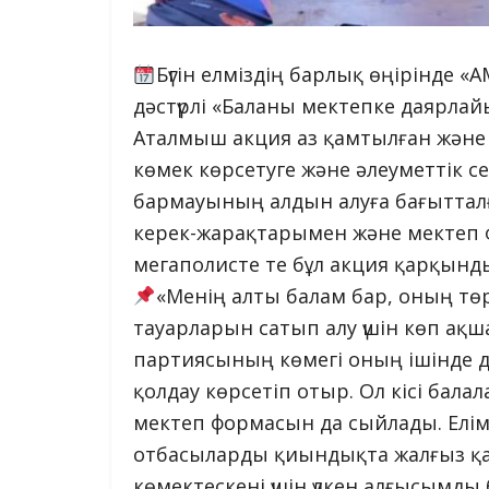
Бүгін елміздің барлық өңірінд
дәстүрлі «Баланы мектепке даярлай
Аталмыш акция аз қамтылған жән
көмек көрсетуге және әлеуметтік 
бармауының алдын алуға бағытталғ
керек-жарақтарымен және мектеп
мегаполисте те бұл акция қарқынды
«Менің алты балам бар, оның тө
тауарларын сатып алу үшін көп ақш
партиясының көмегі оның ішінде д
қолдау көрсетіп отыр. Ол кісі бал
мектеп формасын да сыйлады. Елімі
отбасыларды қиындықта жалғыз қа
көмектескені үшін үлкен алғысымды