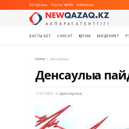
Біз туралы
Портал тәртібі
Байланыс
БАСТЫ БЕТ
САЯСАТ
ҚОҒАМ
МӘДЕНИЕТ
Р
Home
Денсаулық
Денсаулыққа па
17.07.2022
in
Денсаулық