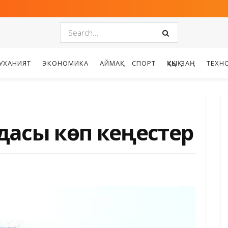
УХАНИЯТ
ЭКОНОМИКА
АЙМАҚ
СПОРТ
ҚҰҚЫҚ-ЗАҢ
ТЕХН
йдасы көп кеңестер