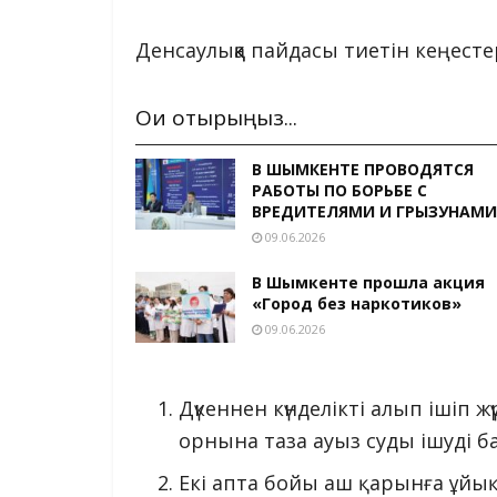
Денсаулыққа пайдасы тиетін кеңесте
Оқи отырыңыз...
В ШЫМКЕНТЕ ПРОВОДЯТСЯ
РАБОТЫ ПО БОРЬБЕ С
ВРЕДИТЕЛЯМИ И ГРЫЗУНАМИ
09.06.2026
В Шымкенте прошла акция
«Город без наркотиков»
09.06.2026
Дүкеннен күнделікті алып ішіп 
орнына таза ауыз суды ішуді б
Екі апта бойы аш қарынға ұйы