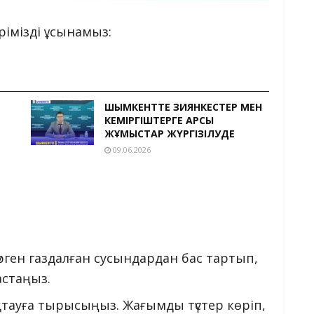
рімізді ұсынамыз:
ШЫМКЕНТТЕ ЗИЯНКЕСТЕР МЕН
КЕМІРГІШТЕРГЕ ҚАРСЫ
ЖҰМЫСТАР ЖҮРГІЗІЛУДЕ
09.06.2026
жүрген газдалған сусындардан бас тартып,
астаңыз.
қтауға тырысыңыз. Жағымды түстер көріп,