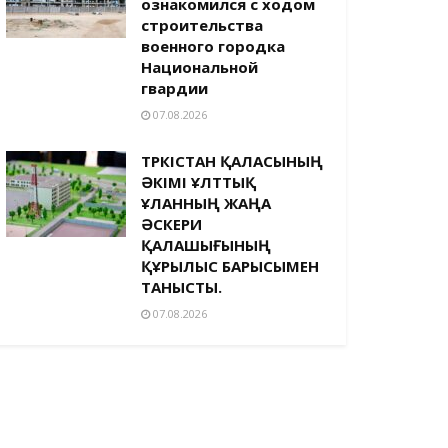
ознакомился с ходом
строительства
военного городка
Национальной
гвардии
07.08.2026
ТҮРКІСТАН ҚАЛАСЫНЫҢ
ӘКІМІ ҰЛТТЫҚ
ҰЛАННЫҢ ЖАҢА
ӘСКЕРИ
ҚАЛАШЫҒЫНЫҢ
ҚҰРЫЛЫС БАРЫСЫМЕН
ТАНЫСТЫ.
07.08.2026