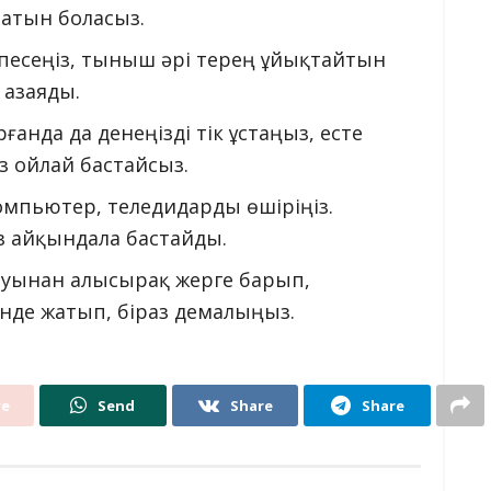
натын боласыз.
шпесеңіз, тыныш әрі терең ұйықтайтын
 азаяды.
ғанда да денеңізді тік ұстаңыз, есте
ез ойлай бастайсыз.
компьютер, теледидарды өшіріңіз.
 айқындала бастайды.
шуынан алысырақ жерге барып,
інде жатып, біраз демалыңыз.
re
Send
Share
Share