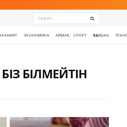
УХАНИЯТ
ЭКОНОМИКА
АЙМАҚ
СПОРТ
ҚҰҚЫҚ-ЗАҢ
ТЕХН
 БІЗ БІЛМЕЙТІН