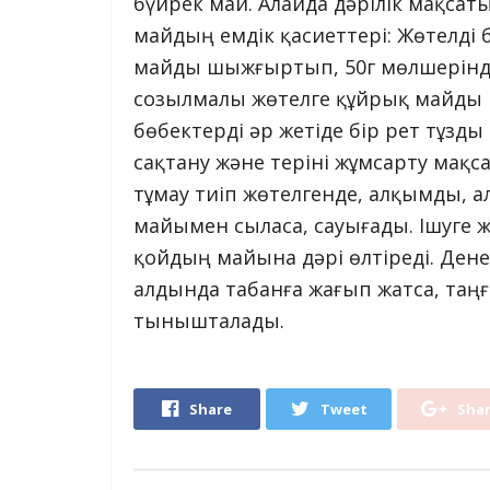
бүйрек май. Алайда дәрілік мақсат
майдың емдік қасиеттері: Жөтелді
майды шыжғыртып, 50г мөлшерінде
созылмалы жөтелге құйрық майды ы
бөбектерді әр жетіде бір рет тұзд
сақтану және теріні жұмсарту мақ
тұмау тиіп жөтелгенде, алқымды, 
майымен сыласа, сауығады. Ішуге ж
қойдың майына дәрі өлтіреді. Дене
алдында табанға жағып жатса, таңғ
тынышталады.
Share
Tweet
Sha