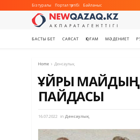
Біз туралы
Портал тәртібі
Байланыс
БАСТЫ БЕТ
САЯСАТ
ҚОҒАМ
МӘДЕНИЕТ
Р
Home
Денсаулық
ҚҰЙРЫҚ МАЙДЫҢ
ПАЙДАСЫ
16.07.2022
in
Денсаулық