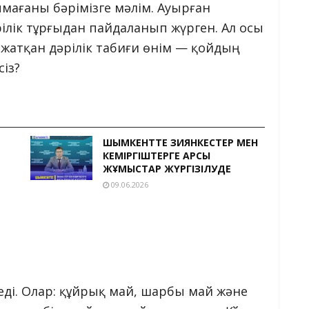
мағаны бәрімізге мәлім. Ауырған
ілік тұрғыдан пайдаланып жүрген. Ал осы
е жатқан дәрілік табиғи өнім — қойдың
сіз?
ШЫМКЕНТТЕ ЗИЯНКЕСТЕР МЕН
КЕМІРГІШТЕРГЕ ҚАРСЫ
ЖҰМЫСТАР ЖҮРГІЗІЛУДЕ
09.06.2026
еді. Олар: құйрық май, шарбы май және