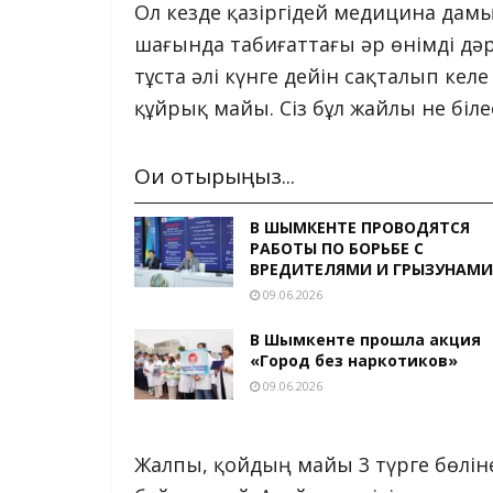
Ол кезде қазіргідей медицина дамы
шағында табиғаттағы әр өнімді дәр
тұста әлі күнге дейін сақталып кел
құйрық майы. Сіз бұл жайлы не біле
Оқи отырыңыз...
В ШЫМКЕНТЕ ПРОВОДЯТСЯ
РАБОТЫ ПО БОРЬБЕ С
ВРЕДИТЕЛЯМИ И ГРЫЗУНАМИ
09.06.2026
В Шымкенте прошла акция
«Город без наркотиков»
09.06.2026
Жалпы, қойдың майы 3 түрге бөлін