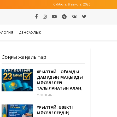
Суббота, 8 августа, 2026
ОЛОГИЯ
ДЕНСАУЛЫҚ
Соңғы жаңалықтар
ҚҰРЫЛТАЙ – ҚОҒАМДЫҚ
ДАМУДЫҢ МАҢЫЗДЫ
МӘСЕЛЕЛЕРІ
ТАЛҚЫЛАНАТЫН АЛАҢ
08.08.2026
ҚҰРЫЛТАЙ: ӨЗЕКТІ
МӘСЕЛЕЛЕРДІҢ