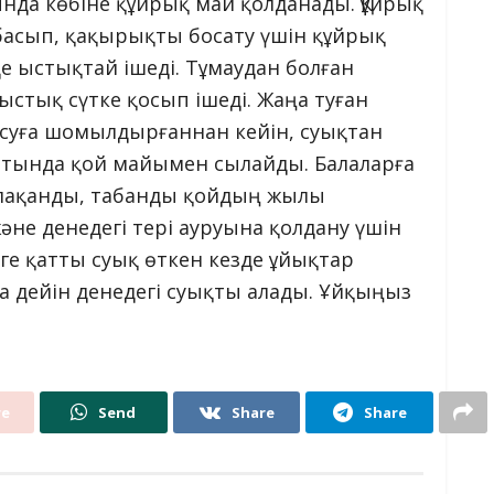
ында көбіне құйрық май қолданады. Құйрық
 басып, қақырықты босату үшін құйрық
 ыстықтай ішеді. Тұмаудан болған
стық сүтке қосып ішеді. Жаңа туған
ы суға шомылдырғаннан кейін, суықтан
сатында қой майымен сылайды. Балаларға
алақанды, табанды қойдың жылы
әне денедегі тері ауруына қолдану үшін
ге қатты суық өткен кезде ұйықтар
а дейін денедегі суықты алады. Ұйқыңыз
re
Send
Share
Share