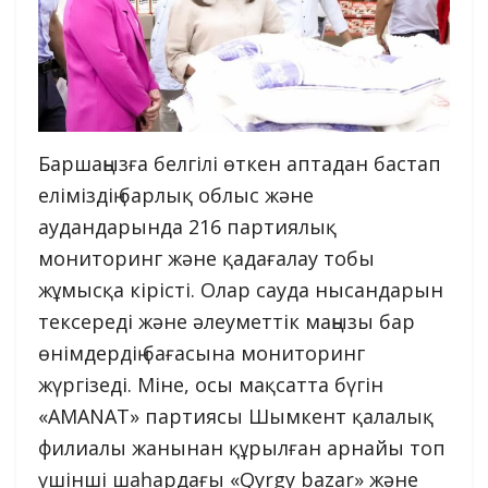
Баршаңызға белгілі өткен аптадан бастап
еліміздің барлық облыс және
аудандарында 216 партиялық
мониторинг және қадағалау тобы
жұмысқа кірісті. Олар сауда нысандарын
тексереді және әлеуметтік маңызы бар
өнімдердің бағасына мониторинг
жүргізеді. Міне, осы мақсатта бүгін
«AMANAT» партиясы Шымкент қалалық
филиалы жанынан құрылған арнайы топ
үшінші шаһардағы «Qyrgy bazar» және