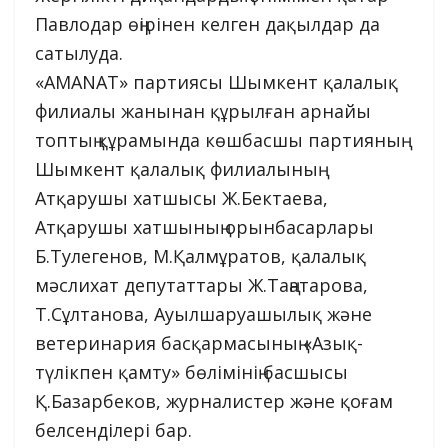
Павлодар өңірінен келген дақылдар да
сатылуда.
«AMANAT» партиясы Шымкент қалалық
филиалы жанынан құрылған арнайы
топтың құрамында көшбасшы партияның
Шымкент қалалық филиалының
Атқарушы хатшысы Ж.Бектаева,
Атқарушы хатшының орынбасарлары
Б.Тулегенов, М.Қалмұратов, қалалық
мәслихат депутаттары Ж.Таңатарова,
Т.Сұлтанова, Ауылшаруашылық және
ветеринария басқармасының «Азық-
түлікпен қамту» бөлімінің басшысы
Қ.Базарбеков, журналистер және қоғам
белсенділері бар.