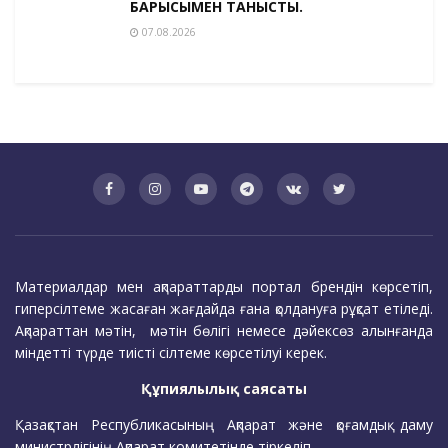
БАРЫСЫМЕН ТАНЫСТЫ.
07.08.2026
Материалдар мен ақпараттарды портал брендін көрсетіп,
гиперсілтеме жасаған жағдайда ғана қолдануға рұқсат етіледі.
Ақпараттан мәтін, мәтін бөлігі немесе дәйексөз алынғанда
міндетті түрде тиісті сілтеме көрсетілуі керек.
Құпиялылық саясаты
Қазақстан Республикасының Ақпарат және қоғамдық даму
министрлігінің Ақпарат комитетінде тіркеліп