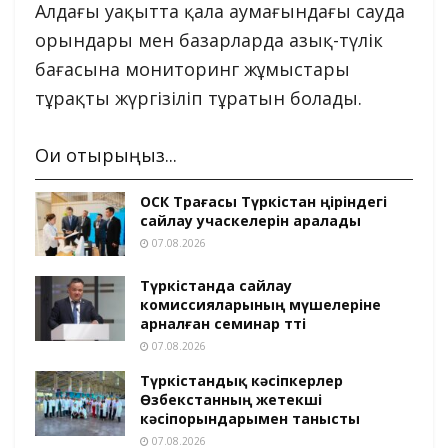
Алдағы уақытта қала аумағындағы сауда
орындары мен базарларда азық-түлік
бағасына мониторинг жұмыстары
тұрақты жүргізіліп тұратын болады.
Оқи отырыңыз...
ОСК Төрағасы Түркістан өңіріндегі
сайлау учаскелерін аралады
07.08.2026
Түркістанда сайлау
комиссияларының мүшелеріне
арналған семинар өтті
07.08.2026
Түркістандық кәсіпкерлер
Өзбекстанның жетекші
кәсіпорындарымен танысты
07.08.2026