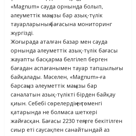
«Magnum» сауда орнында болып,
әлеуметтік маңызы бар азық-түлік
тауарларының бағасына мониторинг
жүргізді.
Жоғырада аталған базар мен сауда
орнында әлеуметтік азық-түлік бағасы
жауапты басқарма белгілеп берген
бағадан аспағанымен тауар тапшылығы
байқалады. Мәселен, «Magnum»-ға
барсаңыз әлеуметтік маңызы бар
саналатын азық-түлікті бірден байқау
қиын. Себебі сөрелердің ең төменгі
қатарында не болмаса шеткері
жайғасқан. Бағасы 2230 теңгеге бекітілген
сиыр еті саусақпен санайтындай аз