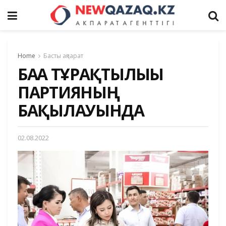
Home
Басты ақпарат
БАҒА ТҰРАҚТЫЛЫҒЫ
ПАРТИЯНЫҢ
БАҚЫЛАУЫНДА
02.08.2022