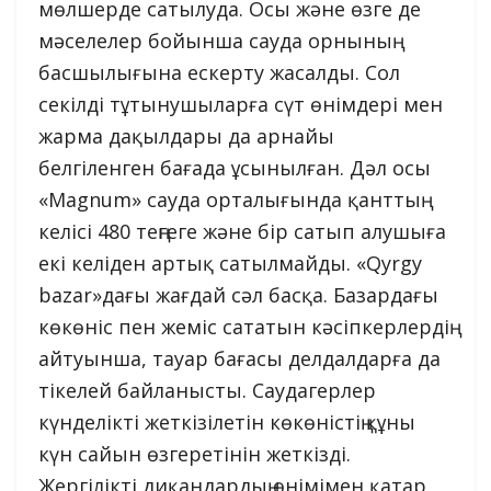
мөлшерде сатылуда. Осы және өзге де
мәселелер бойынша сауда орнының
басшылығына ескерту жасалды. Сол
секілді тұтынушыларға сүт өнімдері мен
жарма дақылдары да арнайы
белгіленген бағада ұсынылған. Дәл осы
«Magnum» сауда орталығында қанттың
келісі 480 теңгеге және бір сатып алушыға
екі келіден артық сатылмайды. «Qyrgy
bazar»дағы жағдай сәл басқа. Базардағы
көкөніс пен жеміс сататын кәсіпкерлердің
айтуынша, тауар бағасы делдалдарға да
тікелей байланысты. Саудагерлер
күнделікті жеткізілетін көкөністің құны
күн сайын өзгеретінін жеткізді.
Жергілікті диқандардың өнімімен қатар