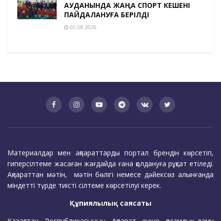
АУДАНЫНДА ЖАҢА СПОРТ КЕШЕНІ
ПАЙДАЛАНУҒА БЕРІЛДІ
05.08.2026
Материалдар мен ақпараттарды портал брендін көрсетіп,
гиперсілтеме жасаған жағдайда ғана қолдануға рұқсат етіледі.
Ақпараттан мәтін, мәтін бөлігі немесе дәйексөз алынғанда
міндетті түрде тиісті сілтеме көрсетілуі керек.
Құпиялылық саясаты
Қазақстан Республикасының Ақпарат және қоғамдық даму