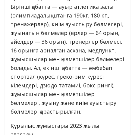
Бірінші қабатта — ауыр атлетика залы
(олимпиадалық штанга 190кг. 180 кг.,
тренажерлер), киім ауыстыру бөлмелері,
жуынатын бөлмелер (ерлер — 64 орын,
әйелдер — 36 орын), тренерлер бөлмесі,
16 орынға арналған асхана, медпункт,
жұмысшылар мен қызметшілер бөлмелері
болады. Ал, екінші қабатта — әмбебап
спортзал (күрес, греко-рим күресі
кілемдері, дзюдо татамиі, бокс рингі),
жұмысшылар мен қызметшілер
бөлмелері, жуыну және киім ауыстыру
бөлмелері қарастырылған.
Құрылыс жұмыстары 2023 жылы
ақталады.