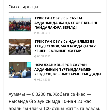
Оқи отырыңыз...
ТҮРКІСТАН ОБЛЫСЫ САУРАН
АУДАНЫНДА ЖАҢА СПОРТ КЕШЕНІ
ПАЙДАЛАНУҒА БЕРІЛДІ
05.08.2026
ТҮРКІСТАН ОБЛЫСЫНДА ЕЛІМІЗДЕ
ТЕҢДЕСІ ЖОҚ МАЛ БОРДАҚЫЛАУ
КЕШЕНІ САЛЫНЫП ЖАТЫР
05.08.2026
НҰРАЛХАН КӨШЕРОВ САУРАН
АУДАНЫНЫҢ ТҰРҒЫНДАРЫМЕН
КЕЗДЕСІП, ҰСЫНЫСТАРЫН ТЫҢДАДЫ
05.08.2026
Аумағы — 0,3200 га. Жобаға сәйкес —
нысанда бір ауысымда 10-нан 23 жас
аралығындағы 100 оқушы жаттыға алады.