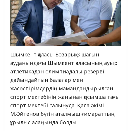
Шымкент қаласы Бозарық-3 шағын
ауданындағы Шымкент қаласының ауыр
атлетикадан олимпиадалық резервін
дайындайтын балалар мен
жасөспірімдердің мамандандырылған
спорт мектебінің жанынан қосымша тағы
спорт мектебі салынуда. Қала әкімі
М.Әйтенов бүгін аталмыш ғимараттың
құрылыс алаңында болды.