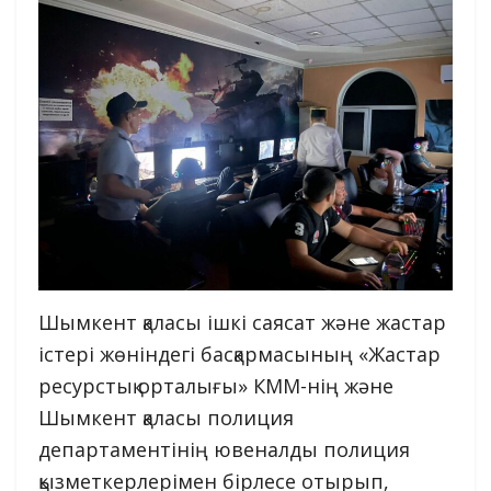
Шымкент қаласы ішкі саясат және жастар
істері жөніндегі басқармасының «Жастар
ресурстық орталығы» КММ-нің және
Шымкент қаласы полиция
департаментінің ювеналды полиция
қызметкерлерімен бірлесе отырып,