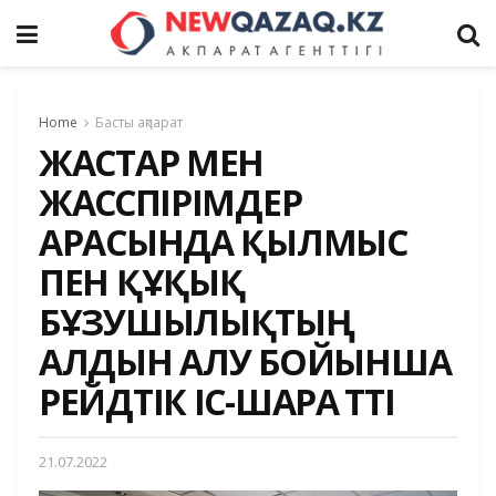
Home
Басты ақпарат
ЖАСТАР МЕН
ЖАСӨСПІРІМДЕР
АРАСЫНДА ҚЫЛМЫС
ПЕН ҚҰҚЫҚ
БҰЗУШЫЛЫҚТЫҢ
АЛДЫН АЛУ БОЙЫНША
РЕЙДТІК ІС-ШАРА ӨТТІ
21.07.2022