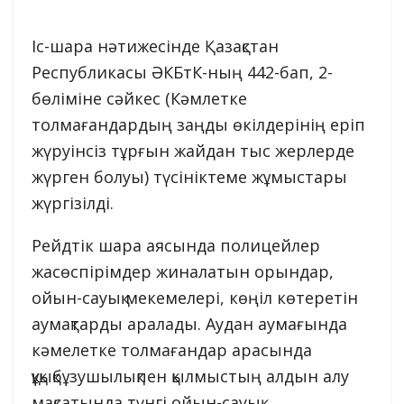
Іс-шара нәтижесінде Қазақстан
Республикасы ӘКБтК-ның 442-бап, 2-
бөліміне сәйкес (Кәмлетке
толмағандардың заңды өкілдерінің еріп
жүруінсіз тұрғын жайдан тыс жерлерде
жүрген болуы) түсініктеме жұмыстары
жүргізілді.
Рейдтік шара аясында полицейлер
жасөспірімдер жиналатын орындар,
ойын-сауық мекемелері, көңіл көтеретін
аумақтарды аралады. Аудан аумағында
кәмелетке толмағандар арасында
құқықбұзушылықпен қылмыстың алдын алу
мақсатында түнгі ойын-сауық