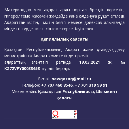
Материалдар мен ақпараттарды портал брендін көрсетіп,
гиперсілтеме жасаған жағдайда ғана қолдануға рұқсат етіледі.
Ақпараттан мәтін, мәтін бөлігі немесе дәйексөз алынғанда
міндетті түрде тиісті сілтеме көрсетілуі керек.
Құпиялылық саясаты
Қазақстан Республикасының Ақпарат және қоғамдық даму
министрлігінің Ақпарат комитетінде тіркеліп
ақпараттық агенттігі ретінде
19.03.2021 ж. №
KZ72VPY00033653
куәлігі берілді.
E-mail:
newqazaq@mail.ru
Телефон:
+7 707 460 8546, +7 701 319 99 91
Мекен жайы:
Қазақстан Республикасы, Шымкент
қаласы