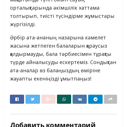
орталықтарында әкімшілік хаттама
толтырып, тиісті түсіндірме жұмыстары
жүргізілді.
Әрбір ата-ананың назарына кәмелет
жасына жетпеген балаларын қараусыз
қалдырмауды, бала тәрбиесімен тұрақты
түрде айналысуды ескертеміз. Сондықтан
ата-аналар өз балаңыздың өміріне
жауапты екеніңізді ұмытпаңыз!
Добавить комментарий