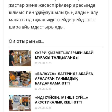
жастар және жасөспірімдер арасында
қылмыс пен құқықбұзушылықтың алдын алу
мақсатында қалалық деңгейде рейдтік іс-
шара ұйымдастырылды.
Оқи отырыңыз...
ӘСКЕРИ ҚЫЗМЕТШІЛЕРМЕН АБАЙ
МҰРАСЫ ТАЛҚЫЛАНДЫ
09.08.2026
«БАЛАУСА» ЛАГЕРІНДЕ АБАЙҒА
АРНАЛҒАН ТАНЫМДЫҚ
БАҒДАРЛАМА ӨТТІ
09.08.2026
«ӘНДІ СҮЙСЕҢ, МЕНШЕ СҮЙ…»
АКУСТИКАЛЫҚ КЕШІ ӨТТІ
09.08.2026