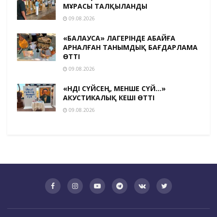
МҰРАСЫ ТАЛҚЫЛАНДЫ
09.08.2026
«БАЛАУСА» ЛАГЕРІНДЕ АБАЙҒА
АРНАЛҒАН ТАНЫМДЫҚ БАҒДАРЛАМА
ӨТТІ
09.08.2026
«ӘНДІ СҮЙСЕҢ, МЕНШЕ СҮЙ…»
АКУСТИКАЛЫҚ КЕШІ ӨТТІ
09.08.2026