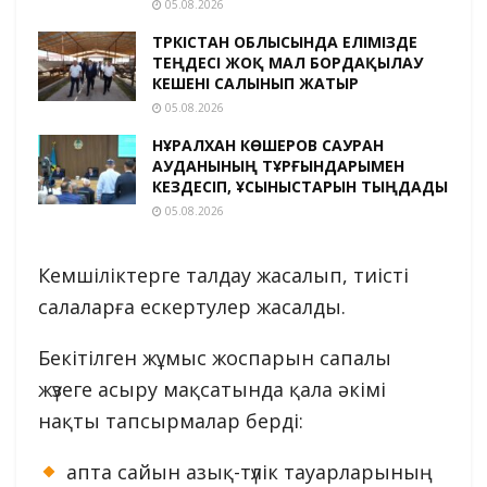
05.08.2026
ТҮРКІСТАН ОБЛЫСЫНДА ЕЛІМІЗДЕ
ТЕҢДЕСІ ЖОҚ МАЛ БОРДАҚЫЛАУ
КЕШЕНІ САЛЫНЫП ЖАТЫР
05.08.2026
НҰРАЛХАН КӨШЕРОВ САУРАН
АУДАНЫНЫҢ ТҰРҒЫНДАРЫМЕН
КЕЗДЕСІП, ҰСЫНЫСТАРЫН ТЫҢДАДЫ
05.08.2026
Кемшіліктерге талдау жасалып, тиісті
салаларға ескертулер жасалды.
Бекітілген жұмыс жоспарын сапалы
жүзеге асыру мақсатында қала әкімі
нақты тапсырмалар берді:
апта сайын азық-түлік тауарларының