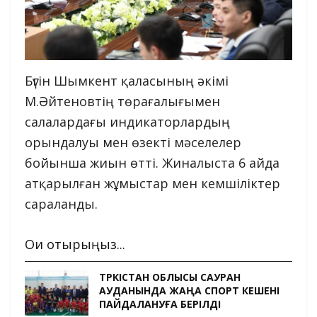
Бүгін Шымкент қаласының әкімі
М.Әйтеновтің төрағалығымен
салалардағы индикаторлардың
орындалуы мен өзекті мәселелер
бойынша жиын өтті. Жиналыста 6 айда
атқарылған жұмыстар мен кемшіліктер
сараланды.
Оқи отырыңыз...
ТҮРКІСТАН ОБЛЫСЫ САУРАН
АУДАНЫНДА ЖАҢА СПОРТ КЕШЕНІ
ПАЙДАЛАНУҒА БЕРІЛДІ