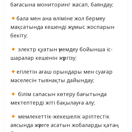
бағасына мониторинг жасап, баяндау;
бала мен ана өліміне жол бермеу
мақсатында кешенді жұмыс жоспарын
бекіту;
электр қуатын үнемдеу бойынша іс-
шаралар кешенін жүргізу;
егілетін ағаш орындары мен суағар
мәселесін тыянақты дайындау;
білім сапасын көтеру бағытында
мектептерді жіті бақылауға алу;
мемлекеттік-жекешелік әріптестік
аясында жүзеге асатын жобаларды қатаң