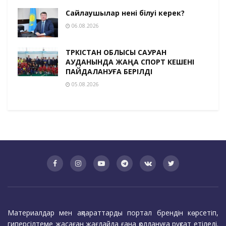
Сайлаушылар нені білуі керек?
06.08.2026
ТҮРКІСТАН ОБЛЫСЫ САУРАН
АУДАНЫНДА ЖАҢА СПОРТ КЕШЕНІ
ПАЙДАЛАНУҒА БЕРІЛДІ
05.08.2026
Материалдар мен ақпараттарды портал брендін көрсетіп,
гиперсілтеме жасаған жағдайда ғана қолдануға рұқсат етіледі.