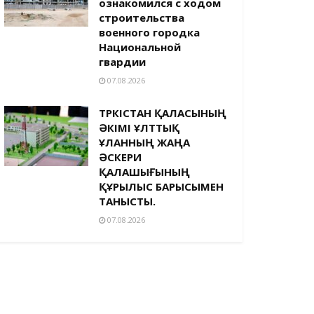
ознакомился с ходом
строительства
военного городка
Национальной
гвардии
07.08.2026
ТҮРКІСТАН ҚАЛАСЫНЫҢ
ӘКІМІ ҰЛТТЫҚ
ҰЛАННЫҢ ЖАҢА
ӘСКЕРИ
ҚАЛАШЫҒЫНЫҢ
ҚҰРЫЛЫС БАРЫСЫМЕН
ТАНЫСТЫ.
07.08.2026