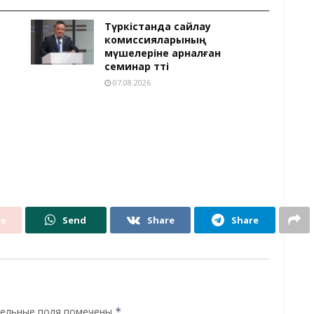
Түркістанда сайлау
комиссияларының
мүшелеріне арналған
семинар өтті
07.08.2026
re
Send
Share
Share
ельные поля помечены
*