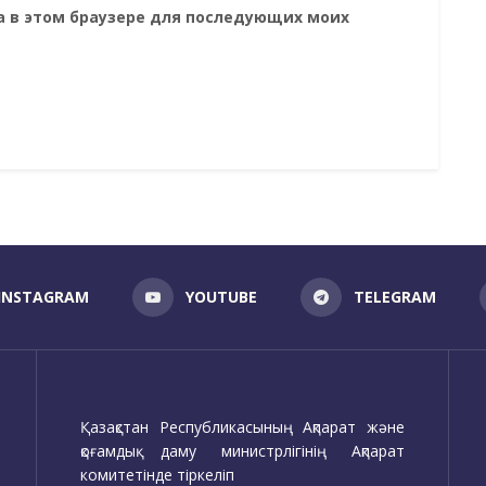
та в этом браузере для последующих моих
INSTAGRAM
YOUTUBE
TELEGRAM
Қазақстан Республикасының Ақпарат және
қоғамдық даму министрлігінің Ақпарат
комитетінде тіркеліп