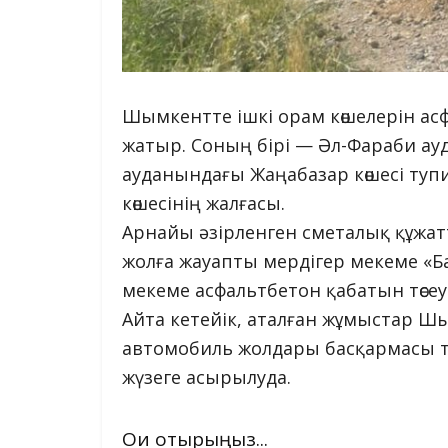
Шымкентте ішкі орам көшелерін а
жатыр. Соның бірі — Әл-Фараби ау
ауданындағы Жаңабазар көшесі тупик
көшесінің жалғасы.
Арнайы әзірленген сметалық құжат
жолға жауапты мердігер мекеме «Баз
мекеме асфальтбетон қабатын төсе
Айта кетейік, аталған жұмыстар Ш
автомобиль жолдары басқармасы та
жүзеге асырылуда.
Оқи отырыңыз...