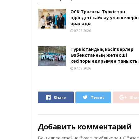
ОСК Төрағасы Түркістан
өңіріндегі сайлау учаскелерін
аралады
07.08.2026
Түркістандық кәсіпкерлер
Өзбекстанның жетекші
кәсіпорындарымен танысты
07.08.2026
Share
Tweet
Sha
Добавить комментарий
Ваш адрес email не будет опубликован.
Обязат