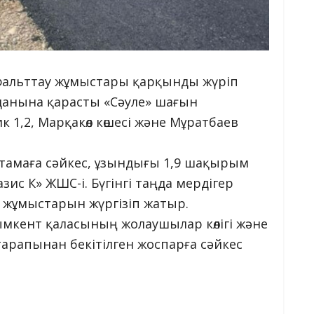
сфальттау жұмыстары қарқынды жүріп
данына қарасты «Сәуле» шағын
 1,2, Марқакөл көшесі және Мұратбаев
тамаға сәйкес, ұзындығы 1,9 шақырым
ис К» ЖШС-і. Бүгінгі таңда мердігер
у жұмыстарын жүргізіп жатыр.
ымкент қаласының жолаушылар көлігі және
рапынан бекітілген жоспарға сәйкес