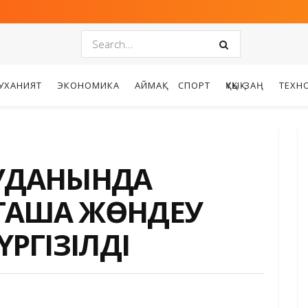
УХАНИЯТ
ЭКОНОМИКА
АЙМАҚ
СПОРТ
ҚҰҚЫҚ-ЗАҢ
ТЕХН
АУДАНЫНДА
ТАША ЖӨНДЕУ
РГІЗІЛДІ