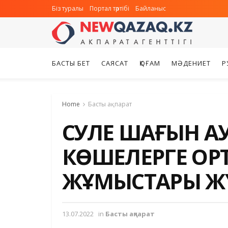
Біз туралы
Портал тәртібі
Байланыс
БАСТЫ БЕТ
САЯСАТ
ҚОҒАМ
МӘДЕНИЕТ
Р
Home
Басты ақпарат
СӘУЛЕ ШАҒЫН 
КӨШЕЛЕРГЕ ОР
ЖҰМЫСТАРЫ ЖҮ
13.07.2022
in
Басты ақпарат