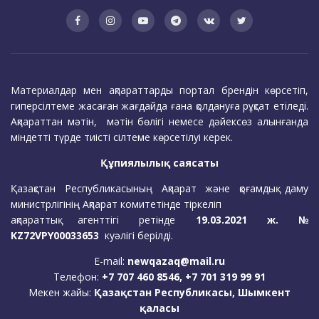
Материалдар мен ақпараттарды портал брендін көрсетіп,
гиперсілтеме жасаған жағдайда ғана қолдануға рұқсат етіледі.
Ақпараттан мәтін, мәтін бөлігі немесе дәйексөз алынғанда
міндетті түрде тиісті сілтеме көрсетілуі керек.
Құпиялылық саясаты
Қазақстан Республикасының Ақпарат және қоғамдық даму
министрлігінің Ақпарат комитетінде тіркеліп
ақпараттық агенттігі ретінде
19.03.2021 ж. №
KZ72VPY00033653
куәлігі берілді.
E-mail:
newqazaq@mail.ru
Телефон:
+7 707 460 8546, +7 701 319 99 91
Мекен жайы:
Қазақстан Республикасы, Шымкент
қаласы