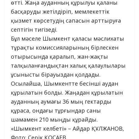
өтті. Жаңа ауданның құрылуы қаланы
басқаруды жетілдіріп, мемлекеттік
қызмет көрсетудің сапасын арттыруға
септігін тигізеді.
Бұл мәселе Шымкент қаласы мәслихаты
тұрақты комиссияларының бірлескен
отырысында қаралып, жан-жақты
талқыланғандықтан халық қалаулылары
ұсынысты бірауыздан қолдады.
Осылайша, Шымкентте бесінші аудан
құрылатын болды. Жаңадан құрылатын
ауданның аумағы 36 мың гектарды
құраса, ондағы тұрғындар саны
шамамен 210 мыңды құрайды.
«Шымкент келбеті» – Айдар ҚҰЛЖАНОВ,
Фото: Серік ҚОСАЕВ.