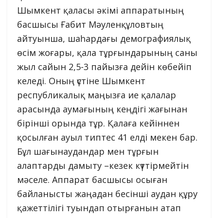
Шымкент қаласы әкімі аппаратының
басшысы Ғабит Мәуленқұловтың
айтуынша, шаһардағы демографиялық
өсім жоғары, қала тұрғындарының саны
жыл сайын 2,5-3 пайызға дейін көбейіп
келеді. Оның үстіне Шымкент
республикалық маңызға ие қалалар
арасында аумағының кеңдігі жағынан
бірінші орында тұр. Қалаға кейіннен
қосылған ауыл типтес 41 елді мекен бар.
Бұл шағынаудандар мен тұрғын
алаптарды дамыту –кезек күттірмейтін
мәселе. Аппарат басшысы осыған
байланысты жаңадан бесінші аудан құру
қажеттілігі туындап отырғанын атап