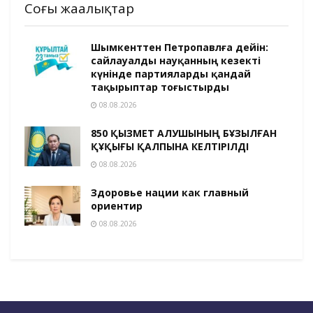
Соңғы жаңалықтар
Шымкенттен Петропавлға дейін:
сайлауалды науқанның кезекті
күнінде партияларды қандай
тақырыптар тоғыстырды
08.08.2026
850 ҚЫЗМЕТ АЛУШЫНЫҢ БҰЗЫЛҒАН
ҚҰҚЫҒЫ ҚАЛПЫНА КЕЛТІРІЛДІ
08.08.2026
Здоровье нации как главный
ориентир
08.08.2026