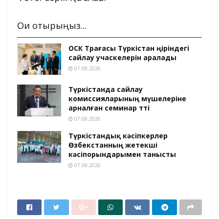
Оқи отырыңыз...
ОСК Төрағасы Түркістан өңіріндегі
сайлау учаскелерін аралады
07.08.2026
Түркістанда сайлау
комиссияларының мүшелеріне
арналған семинар өтті
07.08.2026
Түркістандық кәсіпкерлер
Өзбекстанның жетекші
кәсіпорындарымен танысты
07.08.2026