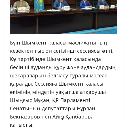
Бүгін Шымкент қаласы мәслихатының
кезектен тыс он сегізінші сессиясы өтті.
Күн тәртібінде Шымкент қаласында
бесінші ауданды құру және аудандардың
шекараларын белгілеу туралы мәселе
қаралды. Сессияға Шымкент қаласы
әкімінің міндетін уақытша атқарушы
Шыңғыс Мұқан, ҚР Парламенті
Сенатының депутаттары Нұрлан
Бекназаров пен Айгүл Қапбарова
қатысты.