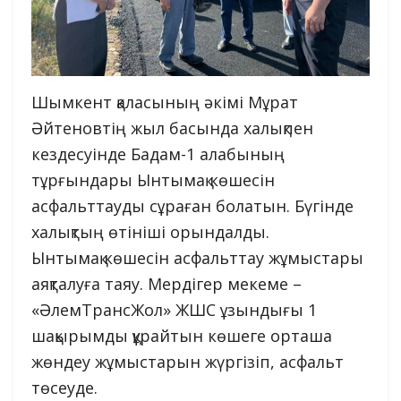
Шымкент қаласының әкімі Мұрат
Әйтеновтің жыл басында халықпен
кездесуінде Бадам-1 алабының
тұрғындары Ынтымақ көшесін
асфальттауды сұраған болатын. Бүгінде
халықтың өтініші орындалды.
Ынтымақ көшесін асфальттау жұмыстары
аяқталуға таяу. Мердігер мекеме –
«ӘлемТрансЖол» ЖШС ұзындығы 1
шақырымды құрайтын көшеге орташа
жөндеу жұмыстарын жүргізіп, асфальт
төсеуде.