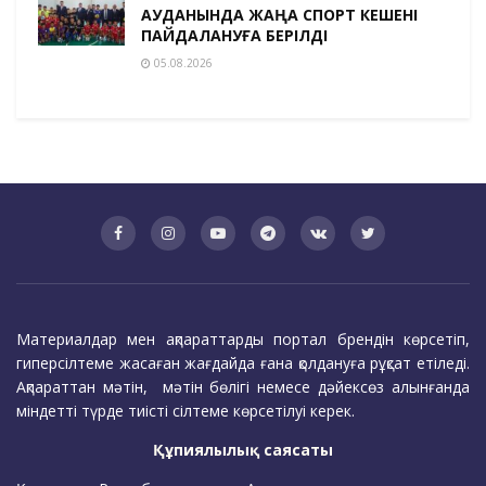
АУДАНЫНДА ЖАҢА СПОРТ КЕШЕНІ
ПАЙДАЛАНУҒА БЕРІЛДІ
05.08.2026
Материалдар мен ақпараттарды портал брендін көрсетіп,
гиперсілтеме жасаған жағдайда ғана қолдануға рұқсат етіледі.
Ақпараттан мәтін, мәтін бөлігі немесе дәйексөз алынғанда
міндетті түрде тиісті сілтеме көрсетілуі керек.
Құпиялылық саясаты