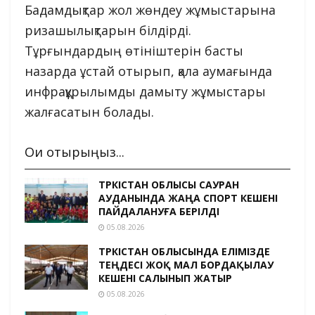
Бадамдықтар жол жөндеу жұмыстарына
ризашылықтарын білдірді.
Тұрғындардың өтініштерін басты
назарда ұстай отырып, қала аумағында
инфрақұрылымды дамыту жұмыстары
жалғасатын болады.
Оқи отырыңыз...
ТҮРКІСТАН ОБЛЫСЫ САУРАН
АУДАНЫНДА ЖАҢА СПОРТ КЕШЕНІ
ПАЙДАЛАНУҒА БЕРІЛДІ
05.08.2026
ТҮРКІСТАН ОБЛЫСЫНДА ЕЛІМІЗДЕ
ТЕҢДЕСІ ЖОҚ МАЛ БОРДАҚЫЛАУ
КЕШЕНІ САЛЫНЫП ЖАТЫР
05.08.2026