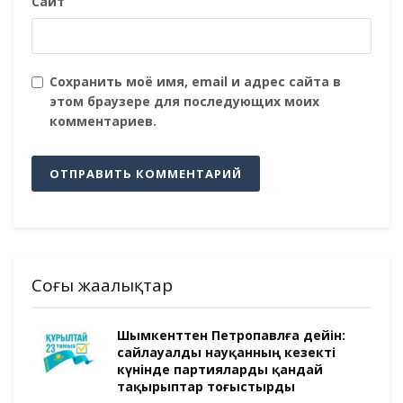
Сайт
Сохранить моё имя, email и адрес сайта в
этом браузере для последующих моих
комментариев.
Соңғы жаңалықтар
Шымкенттен Петропавлға дейін:
сайлауалды науқанның кезекті
күнінде партияларды қандай
тақырыптар тоғыстырды