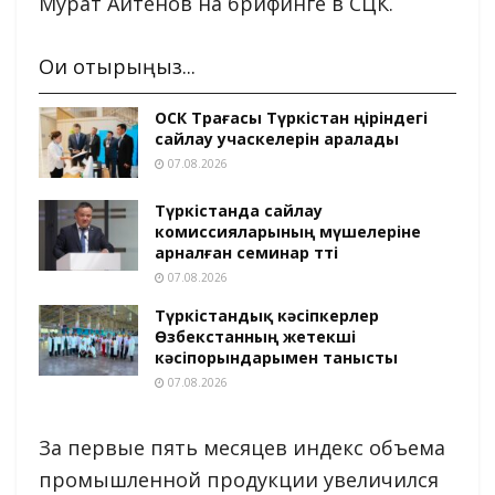
Мурат Айтенов на брифинге в СЦК.
Оқи отырыңыз...
ОСК Төрағасы Түркістан өңіріндегі
сайлау учаскелерін аралады
07.08.2026
Түркістанда сайлау
комиссияларының мүшелеріне
арналған семинар өтті
07.08.2026
Түркістандық кәсіпкерлер
Өзбекстанның жетекші
кәсіпорындарымен танысты
07.08.2026
За первые пять месяцев индекс объема
промышленной продукции увеличился