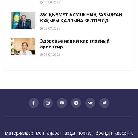
08.08.2026
850 ҚЫЗМЕТ АЛУШЫНЫҢ БҰЗЫЛҒАН
ҚҰҚЫҒЫ ҚАЛПЫНА КЕЛТІРІЛДІ
08.08.2026
Здоровье нации как главный
ориентир
08.08.2026
Материалдар мен ақпараттарды портал брендін көрсетіп,