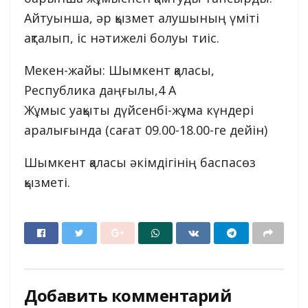
Айтуынша, әр қызмет алушының үміті
ақталып, іс нәтижелі болуы тиіс.
Мекен-жайы: Шымкент қаласы,
Республика даңғылы,4 А
Жұмыс уақыты дүйсенбі-жұма күндері
аралығында (сағат 09.00-18.00-ге дейін)
Шымкент қаласы әкімдігінің баспасөз
қызметі.
Добавить комментарий