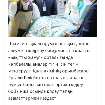
Шымкент қалалық жұмыспен қамту және
әлеуметтік қорғау басқармасына қарасты
«Бақытты жанұя» орталығында
көпбалалы аналар тігін ісін тегін
меңгеруде. Қала әкімінің орынбасары
Ерғали Білісбеков орталықты аралап,
жұмыс барысын одан әрі жетілдіру
бойынша осында қолдау тапқан
азаматтармен кездесті.