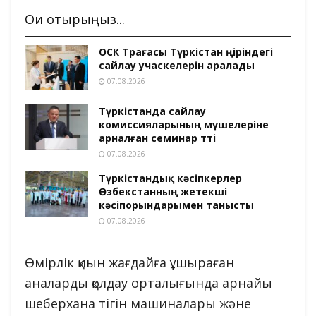
Оқи отырыңыз...
ОСК Төрағасы Түркістан өңіріндегі
сайлау учаскелерін аралады
07.08.2026
Түркістанда сайлау
комиссияларының мүшелеріне
арналған семинар өтті
07.08.2026
Түркістандық кәсіпкерлер
Өзбекстанның жетекші
кәсіпорындарымен танысты
07.08.2026
Өмірлік қиын жағдайға ұшыраған
аналарды қолдау орталығында арнайы
шеберхана тігін машиналары және