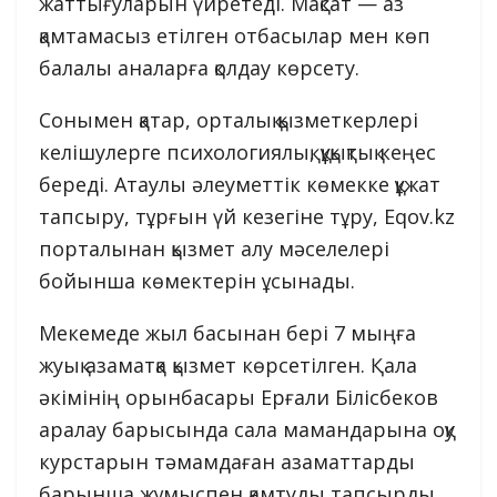
жаттығуларын үйретеді. Мақсат — аз
қамтамасыз етілген отбасылар мен көп
балалы аналарға қолдау көрсету.
Сонымен қатар, орталық қызметкерлері
келішулерге психологиялық, құқықтық кеңес
береді. Атаулы әлеуметтік көмекке құжат
тапсыру, тұрғын үй кезегіне тұру, Еqov.kz
порталынан қызмет алу мәселелері
бойынша көмектерін ұсынады.
Мекемеде жыл басынан бері 7 мыңға
жуық азаматқа қызмет көрсетілген. Қала
әкімінің орынбасары Ерғали Білісбеков
аралау барысында сала мамандарына оқу
курстарын тәмамдаған азаматтарды
барынша жұмыспен қамтуды тапсырды.