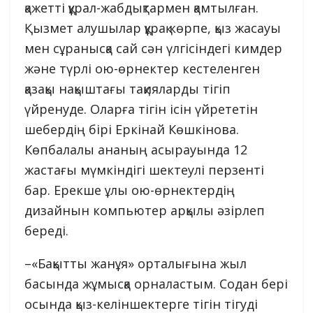
қажетті құрал-жабдықтармен қамтылған.
Қызмет алушылар құрақ көрпе, қыз жасауы
мен сұранысқа сай сән үлгісіндегі кимдер
және түрлі ою-өрнектер кестеленген
қазақы нақыштағы тақияларды тігіп
үйренуде. Оларға тігін ісін үйрететін
шебердің бірі Еркінай Көшкінова.
Көпбалалы ананың асырауында 12
жастағы мүмкіндігі шектеулі перзенті
бар. Ерекше ұлы ою-өрнектердің
дизайнын компьютер арқылы әзірлеп
береді.
–«Бақытты жанұя» орталығына жыл
басында жұмысқа орналастым. Содан бері
осында қыз-келіншектерге тігін тігуді