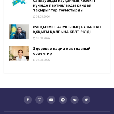
сайлауалды науқанның кезекті
күнінде партияларды қандай
тақырыптар тоғыстырды
08.08.2026
850 ҚЫЗМЕТ АЛУШЫНЫҢ БҰЗЫЛҒАН
ҚҰҚЫҒЫ ҚАЛПЫНА КЕЛТІРІЛДІ
08.08.2026
Здоровье нации как главный
ориентир
08.08.2026