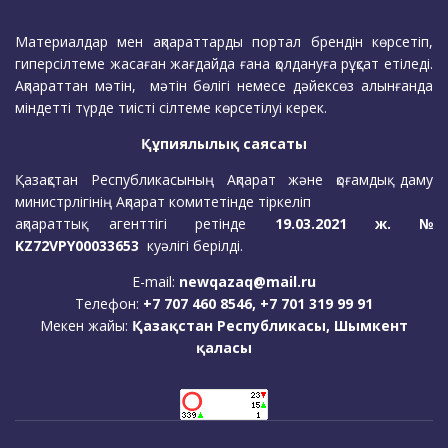
Материалдар мен ақпараттарды портал брендін көрсетіп,
гиперсілтеме жасаған жағдайда ғана қолдануға рұқсат етіледі.
Ақпараттан мәтін, мәтін бөлігі немесе дәйексөз алынғанда
міндетті түрде тиісті сілтеме көрсетілуі керек.
Құпиялылық саясаты
Қазақстан Республикасының Ақпарат және қоғамдық даму
министрлігінің Ақпарат комитетінде тіркеліп
ақпараттық агенттігі ретінде
19.03.2021 ж. №
KZ72VPY00033653
куәлігі берілді.
E-mail:
newqazaq@mail.ru
Телефон:
+7 707 460 8546, +7 701 319 99 91
Мекен жайы:
Қазақстан Республикасы, Шымкент
қаласы