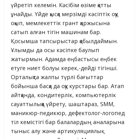
үйретіп келемін. Кәсібім өзіме қатты
ұнайды. Үйде қысқа мерзімді кәсіптік оқу
оқып, мемлекеттік грант қаржысына
сатып алған тігін машинам бар.
Қосымша тапсырыстар қабылдаймын.
Ұлымды да осы кәсіпке баулып
жатырмын. Адамда еңбастысы еңбек
етуге ниет болуы керек,-дейді тігінші.
Орталықта жалпы түрлі бағыттар
бойынша басқа да оқу курстары бар. Атап
айтқанда, кондитерлік, компьютерлік
сауаттылыққа үйрету, шаштараз, SMM,
маникюр-педикюр, дефектолог-логопед
тіл кемістігі бар балалардың аналарына
тыныс алу және артикуляциялық