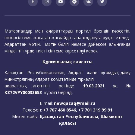
Материалдар мен ақпараттарды портал брендін көрсетіп,
гиперсілтеме жасаған жағдайда ғана қолдануға рұқсат етіледі.
Ақпараттан мәтін, мәтін бөлігі немесе дәйексөз алынғанда
міндетті түрде тиісті сілтеме көрсетілуі керек.
Құпиялылық саясаты
Қазақстан Республикасының Ақпарат және қоғамдық даму
министрлігінің Ақпарат комитетінде тіркеліп
ақпараттық агенттігі ретінде
19.03.2021 ж. №
KZ72VPY00033653
куәлігі берілді.
E-mail:
newqazaq@mail.ru
Телефон:
+7 707 460 8546, +7 701 319 99 91
Мекен жайы:
Қазақстан Республикасы, Шымкент
қаласы