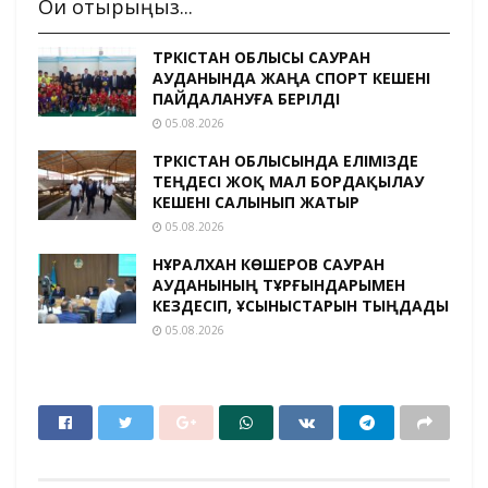
Оқи отырыңыз...
ТҮРКІСТАН ОБЛЫСЫ САУРАН
АУДАНЫНДА ЖАҢА СПОРТ КЕШЕНІ
ПАЙДАЛАНУҒА БЕРІЛДІ
05.08.2026
ТҮРКІСТАН ОБЛЫСЫНДА ЕЛІМІЗДЕ
ТЕҢДЕСІ ЖОҚ МАЛ БОРДАҚЫЛАУ
КЕШЕНІ САЛЫНЫП ЖАТЫР
05.08.2026
НҰРАЛХАН КӨШЕРОВ САУРАН
АУДАНЫНЫҢ ТҰРҒЫНДАРЫМЕН
КЕЗДЕСІП, ҰСЫНЫСТАРЫН ТЫҢДАДЫ
05.08.2026