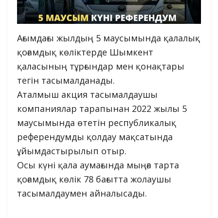
Ағымдағы жылдың 5 маусымында қалалық
қоғамдық көліктерде Шымкент
қаласының тұрғындар мен қонақтары
тегін тасымалданады.
Аталмыш акция тасымалдаушы
компаниялар тарапынан 2022 жылы 5
маусымында өтетін республикалық
референдумды қолдау мақсатында
ұйымдастырылып отыр.
Осы күні қала аумағында мыңға тарта
қоғамдық көлік 78 бағытта жолаушы
тасымалдаумен айналысады.