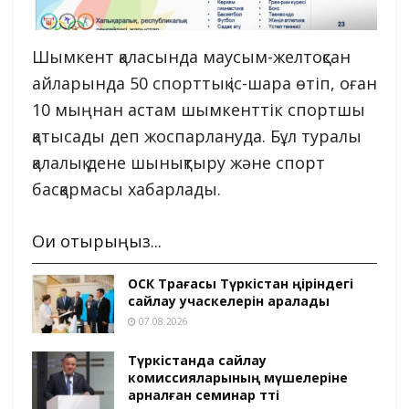
Шымкент қаласында маусым-желтоқсан
айларында 50 спорттық іс-шара өтіп, оған
10 мыңнан астам шымкенттік спортшы
қатысады деп жоспарлануда. Бұл туралы
қалалық дене шынықтыру және спорт
басқармасы хабарлады.
Оқи отырыңыз...
ОСК Төрағасы Түркістан өңіріндегі
сайлау учаскелерін аралады
07.08.2026
Түркістанда сайлау
комиссияларының мүшелеріне
арналған семинар өтті