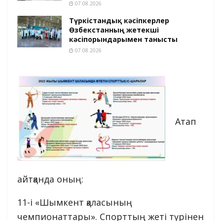
07.08.2026
Түркістандық кәсіпкерлер
Өзбекстанның жетекші
кәсіпорындарымен танысты
07.08.2026
Атап
айтқанда оның:
11-і «Шымкент қаласының
чемпионаттары». Спорттың жеті түрінен