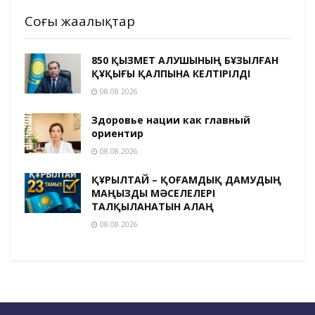
Соңғы жаңалықтар
850 ҚЫЗМЕТ АЛУШЫНЫҢ БҰЗЫЛҒАН
ҚҰҚЫҒЫ ҚАЛПЫНА КЕЛТІРІЛДІ
08.08.2026
Здоровье нации как главный
ориентир
08.08.2026
ҚҰРЫЛТАЙ – ҚОҒАМДЫҚ ДАМУДЫҢ
МАҢЫЗДЫ МӘСЕЛЕЛЕРІ
ТАЛҚЫЛАНАТЫН АЛАҢ
08.08.2026