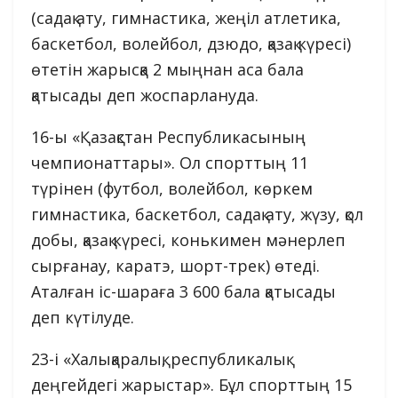
(садақ ату, гимнастика, жеңіл атлетика,
баскетбол, волейбол, дзюдо, қазақ күресі)
өтетін жарысқа 2 мыңнан аса бала
қатысады деп жоспарлануда.
16-ы «Қазақстан Республикасының
чемпионаттары». Ол спорттың 11
түрінен (футбол, волейбол, көркем
гимнастика, баскетбол, садақ ату, жүзу, қол
добы, қазақ күресі, конькимен мәнерлеп
сырғанау, каратэ, шорт-трек) өтеді.
Аталған іс-шараға 3 600 бала қатысады
деп күтілуде.
23-і «Халықаралық, республикалық
деңгейдегі жарыстар». Бұл спорттың 15