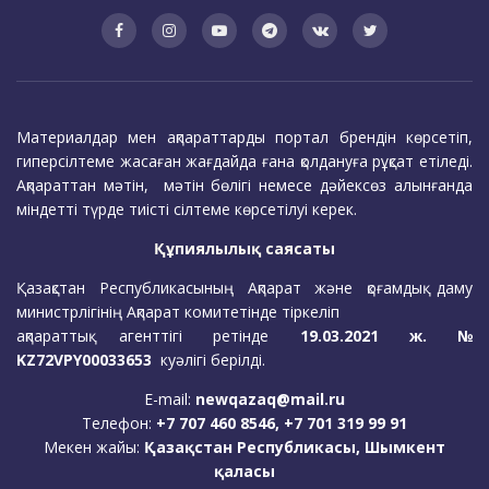
Материалдар мен ақпараттарды портал брендін көрсетіп,
гиперсілтеме жасаған жағдайда ғана қолдануға рұқсат етіледі.
Ақпараттан мәтін, мәтін бөлігі немесе дәйексөз алынғанда
міндетті түрде тиісті сілтеме көрсетілуі керек.
Құпиялылық саясаты
Қазақстан Республикасының Ақпарат және қоғамдық даму
министрлігінің Ақпарат комитетінде тіркеліп
ақпараттық агенттігі ретінде
19.03.2021 ж. №
KZ72VPY00033653
куәлігі берілді.
E-mail:
newqazaq@mail.ru
Телефон:
+7 707 460 8546, +7 701 319 99 91
Мекен жайы:
Қазақстан Республикасы, Шымкент
қаласы