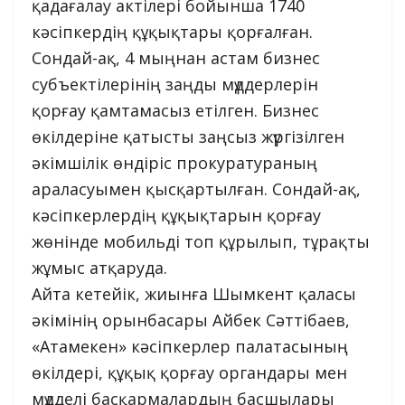
қадағалау актілері бойынша 1740
кәсіпкердің құқықтары қорғалған.
Сондай-ақ, 4 мыңнан астам бизнес
субъектілерінің заңды мүддерлерін
қорғау қамтамасыз етілген. Бизнес
өкілдеріне қатысты заңсыз жүргізілген
әкімшілік өндіріс прокуратураның
араласуымен қысқартылған. Сондай-ақ,
кәсіпкерлердің құқықтарын қорғау
жөнінде мобильді топ құрылып, тұрақты
жұмыс атқаруда.
Айта кетейік, жиынға Шымкент қаласы
әкімінің орынбасары Айбек Сәттібаев,
«Атамекен» кәсіпкерлер палатасының
өкілдері, құқық қорғау органдары мен
мүдделі басқармалардың басшылары