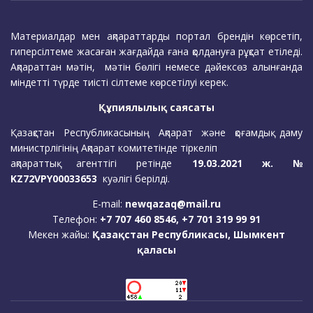
Материалдар мен ақпараттарды портал брендін көрсетіп,
гиперсілтеме жасаған жағдайда ғана қолдануға рұқсат етіледі.
Ақпараттан мәтін, мәтін бөлігі немесе дәйексөз алынғанда
міндетті түрде тиісті сілтеме көрсетілуі керек.
Құпиялылық саясаты
Қазақстан Республикасының Ақпарат және қоғамдық даму
министрлігінің Ақпарат комитетінде тіркеліп
ақпараттық агенттігі ретінде
19.03.2021 ж. №
KZ72VPY00033653
куәлігі берілді.
E-mail:
newqazaq@mail.ru
Телефон:
+7 707 460 8546, +7 701 319 99 91
Мекен жайы:
Қазақстан Республикасы, Шымкент
қаласы