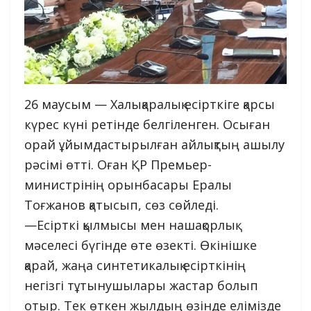
26 маусым — Халықаралық есірткіге қарсы
күрес күні ретінде белгіленген. Осыған
орай ұйымдастырылған айлықтың ашылу
рәсімі өтті. Оған ҚР Премьер-
министрінің орынбасары Ералы
Тоғжанов қатысып, сөз сөйледі.
—Есірткі қылмысы мен нашақорлық
мәселесі бүгінде өте өзекті. Өкінішке
қарай, жаңа синтетикалық есірткінің
негізгі тұтынушылары жастар болып
отыр. Тек өткен жылдың өзінде елімізде