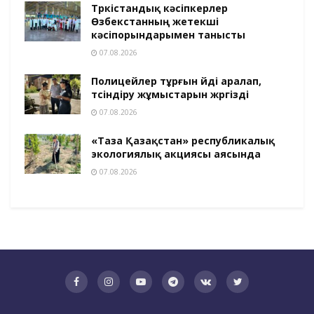
Түркістандық кәсіпкерлер
Өзбекстанның жетекші
кәсіпорындарымен танысты
07.08.2026
Полицейлер тұрғын үйді аралап,
түсіндіру жұмыстарын жүргізді
07.08.2026
«Таза Қазақстан» республикалық
экологиялық акциясы аясында
07.08.2026