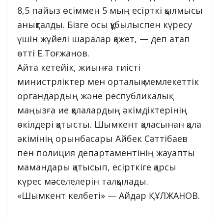
8,5 пайыз өсіммен 5 мың есірткі қылмысы
анықталды. Бізге осы құбылыспен күресу
үшін жүйелі шаралар қажет, — деп атап
өтті Е.Тоғжанов.
Айта кетейік, жиынға тиісті
министрліктер мен орталық мемлекеттік
органдардың және республикалық
маңызға ие қалалардың әкімдіктерінің
өкілдері қатысты. Шымкент қаласынан қала
әкімінің орынбасары Айбек Сәттібаев
пен полиция департаментінің жауапты
мамандары қатысып, есірткіге қарсы
күрес мәселелерін талқылады.
«Шымкент келбеті» — Айдар ҚҰЛЖАНОВ.