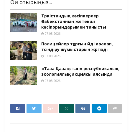
Оқи отырыңыз...
Түркістандық кәсіпкерлер
Өзбекстанның жетекші
кәсіпорындарымен танысты
07.08.2026
Полицейлер тұрғын үйді аралап,
түсіндіру жұмыстарын жүргізді
07.08.2026
«Таза Қазақстан» республикалық
экологиялық акциясы аясында
07.08.2026