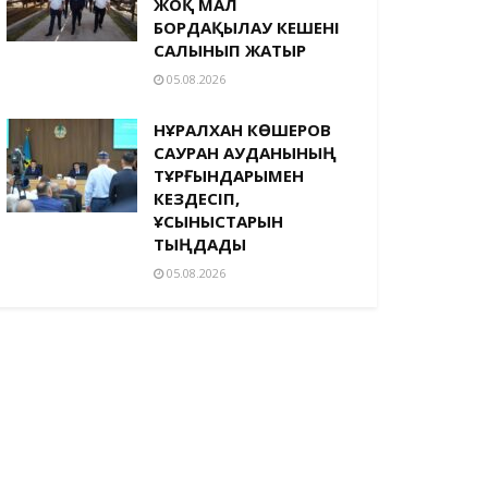
ЖОҚ МАЛ
БОРДАҚЫЛАУ КЕШЕНІ
САЛЫНЫП ЖАТЫР
05.08.2026
НҰРАЛХАН КӨШЕРОВ
САУРАН АУДАНЫНЫҢ
ТҰРҒЫНДАРЫМЕН
КЕЗДЕСІП,
ҰСЫНЫСТАРЫН
ТЫҢДАДЫ
05.08.2026