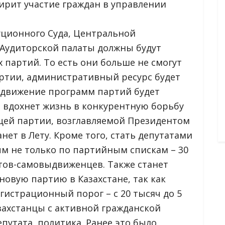
ирит участие граждан в управлении
уционного Суда, Центральной
Аудиторской палаты должны будут
 партий. То есть они больше не смогут
ртии, административный ресурс будет
одвижение программ партий будет
а вдохнет жизнь в конкурентную борьбу
щей партии, возглавляемой Президентом
нет в Лету. Кроме того, стать депутатами
м не только по партийным спискам – 30
тов-самовыдвиженцев. Также станет
овую партию в Казахстане, так как
гистрационный порог – с 20 тысяч до 5
азахстанцы с активной гражданской
путата, политика. Ранее это было