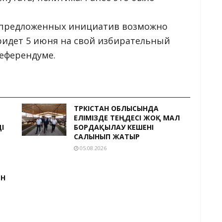
х предложенных инициатив возможно
ридет 5 июня на свой избирательный
референдуме.
ТҮРКІСТАН ОБЛЫСЫНДА
ЕЛІМІЗДЕ ТЕҢДЕСІ ЖОҚ МАЛ
І
БОРДАҚЫЛАУ КЕШЕНІ
САЛЫНЫП ЖАТЫР
05.08.2026
ЕН