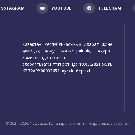
INSTAGRAM
YOUTUBE
TELEGRAM
Қазақстан Республикасының Ақпарат және
қоғамдық даму министрлігінің Ақпарат
комитетінде тіркеліп
ақпараттық агенттігі ретінде
19.03.2021 ж. №
KZ72VPY00033653
куәлігі берілді.
© 2021-2026. Newqazaq.kz - ақпараттық агенттігі. Барлық құқықтар сақталған