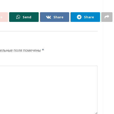
re
Send
Share
Share
ельные поля помечены
*