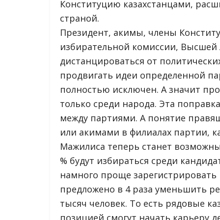
Конституцию казахстанцами, расш
страной.
Президент, акимы, члены Констит
избирательной комиссии, Высшей 
дистанцироваться от политических
продвигать идеи определенной па
полностью исключен. А значит пр
только среди народа. Эта поправк
между партиями. А понятие правя
или акимами в филиалах партии, ка
Мажилиса теперь станет возможны
% будут избираться среди кандида
намного проще зарегистрировать н
предложено в 4 раза уменьшить ре
тысяч человек. То есть рядовые к
позицией смогут начать карьеру де