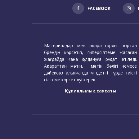
FACEBOOK
Материалдар мен ақпараттарды портал
брендін көрсетіп, гиперсілтеме жасаған
жағдайда ғана қолдануға рұқсат етіледі.
Ақпараттан мәтін, мәтін бөлігі немесе
дәйексөз алынғанда міндетті түрде тиісті
сілтеме көрсетілуі керек.
Құпиялылық саясаты