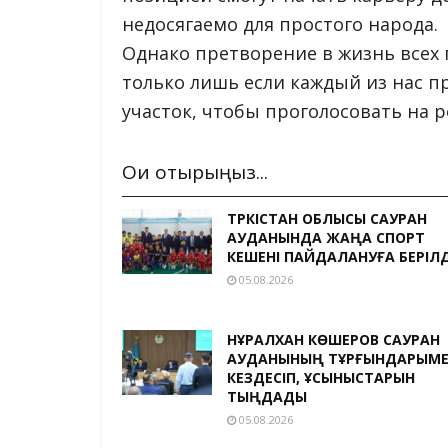
недосягаемо для простого народа.
Однако претворение в жизнь все
только лишь если каждый из нас п
участок, чтобы проголосовать на 
Оқи отырыңыз...
ТҮРКІСТАН ОБЛЫСЫ САУРАН
АУДАНЫНДА ЖАҢА СПОРТ
КЕШЕНІ ПАЙДАЛАНУҒА БЕРІЛД
05.08.2026
НҰРАЛХАН КӨШЕРОВ САУРАН
АУДАНЫНЫҢ ТҰРҒЫНДАРЫМ
КЕЗДЕСІП, ҰСЫНЫСТАРЫН
ТЫҢДАДЫ
05.08.2026