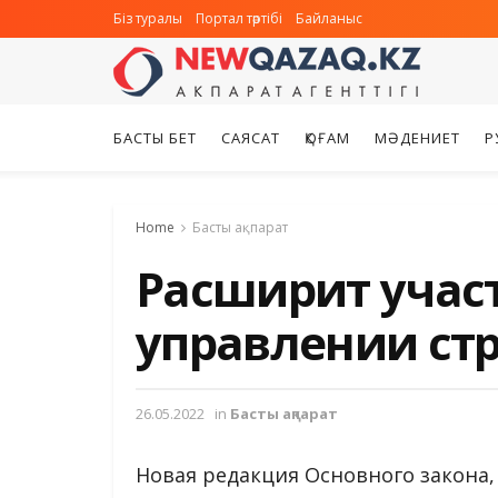
Біз туралы
Портал тәртібі
Байланыс
БАСТЫ БЕТ
САЯСАТ
ҚОҒАМ
МӘДЕНИЕТ
Р
Home
Басты ақпарат
Расширит учас
управлении ст
26.05.2022
in
Басты ақпарат
Новая редакция Основного закона,